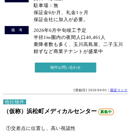
駐車場：無
保証金6か月、礼金1ヶ月
保証会社に加入が必要。
備 考
2026年6月中旬竣工予定
半径1㎞圏内の夜間人口40,461人
乗降者数も多く、玉川高島屋、二子玉川
頼ずなど商業テナントが盛業中
[登録日] 2026/04/01 |
固定リンク
他社物件
（仮称）浜松町メディカルセンター
募集中
①交差点に位置し、高い視認性