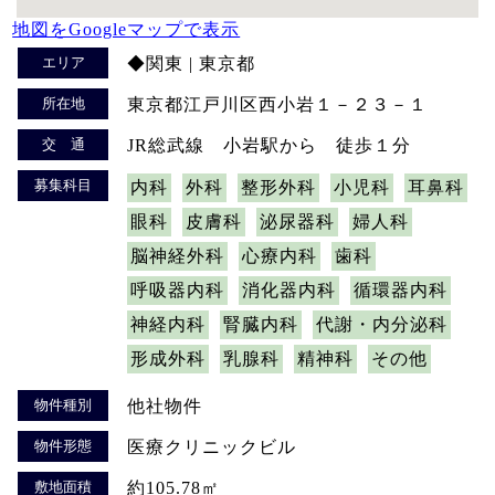
地図をGoogleマップで表示
エリア
◆関東 | 東京都
所在地
東京都江戸川区西小岩１－２３－１
交 通
JR総武線 小岩駅から 徒歩１分
募集科目
内科
外科
整形外科
小児科
耳鼻科
眼科
皮膚科
泌尿器科
婦人科
脳神経外科
心療内科
歯科
呼吸器内科
消化器内科
循環器内科
神経内科
腎臓内科
代謝・内分泌科
形成外科
乳腺科
精神科
その他
物件種別
他社物件
物件形態
医療クリニックビル
敷地面積
約105.78㎡