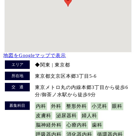
地図をGoogleマップで表示
エリア
◆関東 | 東京都
所在地
東京都文京区本郷3丁目5-6
交 通
東京メトロ丸の内線本郷3丁目から徒歩6
分/御茶ノ水駅から徒歩9分
募集科目
内科
外科
整形外科
小児科
眼科
皮膚科
泌尿器科
婦人科
脳神経外科
心療内科
歯科
呼吸器内科
消化器内科
循環器内科