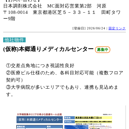
日本調剤株式会社 MC面対応営業第2部 河原
〒108-0014 東京都港区芝５－３３－１１ 田町タワ
ー9階
[登録日] 2026/06/24 |
固定リンク
他社物件
(仮称)本郷通りメディカルセンター
募集中
①交差点角地につき視認性良好
②医療ビル仕様のため、各科目対応可能（複数フロア
契約可）
③大学病院が多いエリアでもあり、連携も見込めま
す。