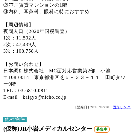
②77戸賃貸マンションの1階
③内科、耳鼻科、眼科に特におすすめ
【周辺情報】
夜間人口（2020年国税調査）
1次：11,592人
2次：47,439人
3次：108,758人
【お問い合わせ】
日本調剤株式会社 MC面対応営業第2部 小池
〒108-0014 東京都港区芝５－３３－１１ 田町タワ
ー9階
TEL：03-6810-0811
E-mail：kaigyo@nicho.co.jp
[登録日] 2026/07/10 |
固定リンク
他社物件
(仮称)JR小岩メディカルセンター
募集中