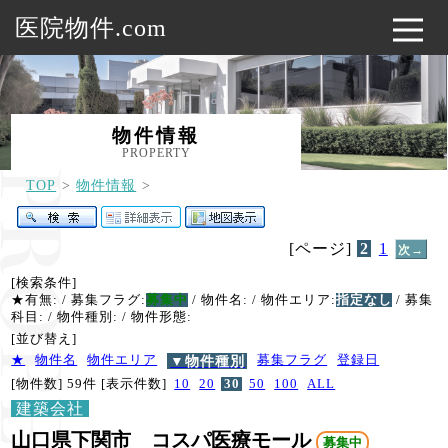
医院物件.com
物件情報
PROPERTY
TOP
物件情報
[ページ]
2
1
次→
[検索条件]
★有無:
/ 募集フラグ:
募集中
/ 物件名:
/ 物件エリア:
指定なし
/ 募集
科目:
/ 物件種別:
/ 物件形態:
[並び替え]
★
物件名
物件エリア
▼物件種別
募集フラグ
登録日
[物件数] 59件
[表示件数]
10
20
30
50
100
ALL
建築会社
山口県下関市 コスパ医療モール
募集中