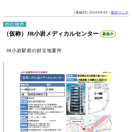
[登録日] 2024/08/05 |
固定リンク
他社物件
（仮称）JR小岩メディカルセンター
募集中
JR小岩駅前の好立地案件