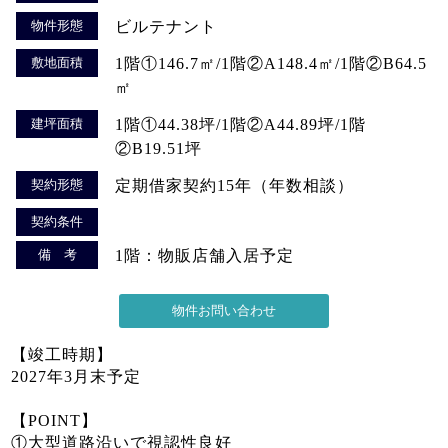
物件形態
ビルテナント
敷地面積
1階①146.7㎡/1階②A148.4㎡/1階②B64.5
㎡
建坪面積
1階①44.38坪/1階②A44.89坪/1階
②B19.51坪
契約形態
定期借家契約15年（年数相談）
契約条件
備 考
1階：物販店舗入居予定
【竣工時期】
2027年3月末予定
【POINT】
①大型道路沿いで視認性良好