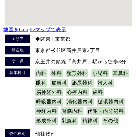
地図をGoogleマップで表示
エリア
◆関東 | 東京都
所在地
東京都杉並区高井戸東2丁目
交 通
京王井の頭線「高井戸」駅から徒歩8分
募集科目
内科
外科
整形外科
小児科
耳鼻科
眼科
皮膚科
泌尿器科
婦人科
脳神経外科
心療内科
歯科
呼吸器内科
消化器内科
循環器内科
神経内科
腎臓内科
代謝・内分泌科
形成外科
乳腺科
精神科
その他
物件種別
他社物件