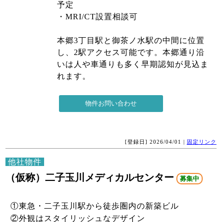
予定
・MRI/CT設置相談可
本郷3丁目駅と御茶ノ水駅の中間に位置
し、2駅アクセス可能です。本郷通り沿
いは人や車通りも多く早期認知が見込ま
れます。
[登録日] 2026/04/01 |
固定リンク
他社物件
（仮称）二子玉川メディカルセンター
募集中
①東急・二子玉川駅から徒歩圏内の新築ビル
②外観はスタイリッシュなデザイン