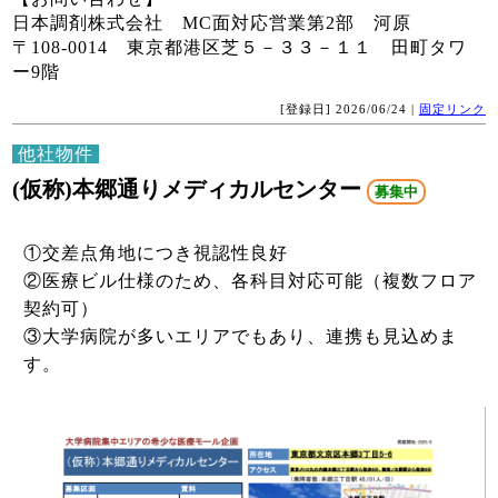
日本調剤株式会社 MC面対応営業第2部 河原
〒108-0014 東京都港区芝５－３３－１１ 田町タワ
ー9階
[登録日] 2026/06/24 |
固定リンク
他社物件
(仮称)本郷通りメディカルセンター
募集中
①交差点角地につき視認性良好
②医療ビル仕様のため、各科目対応可能（複数フロア
契約可）
③大学病院が多いエリアでもあり、連携も見込めま
す。