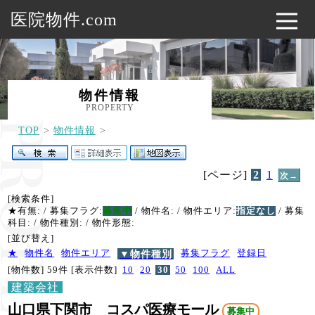
医院物件.com
物件情報
PROPERTY
TOP
物件情報
[ページ]
2
1
次→
[検索条件]
★有無:
/ 募集フラグ:
募集中
/ 物件名:
/ 物件エリア:
指定なし
/ 募集
科目:
/ 物件種別:
/ 物件形態:
[並び替え]
★
物件名
物件エリア
▼物件種別
募集フラグ
登録日
[物件数] 59件
[表示件数]
10
20
30
50
100
ALL
建築会社
山口県下関市 コスパ医療モール
募集中