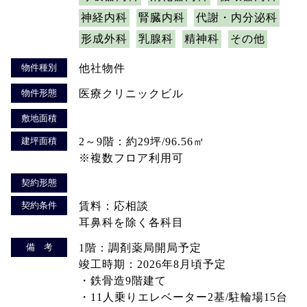
神経内科
腎臓内科
代謝・内分泌科
形成外科
乳腺科
精神科
その他
物件種別
他社物件
物件形態
医療クリニックビル
敷地面積
建坪面積
2～9階：約29坪/96.56㎡
※複数フロア利用可
契約形態
契約条件
賃料：応相談
耳鼻科を除く各科目
備 考
1階：調剤薬局開局予定
竣工時期：2026年8月頃予定
・鉄骨造9階建て
・11人乗りエレベーター2基/駐輪場15台