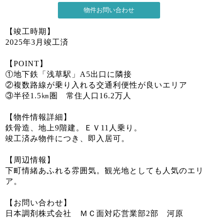
【竣工時期】
2025年3月竣工済
【POINT】
①地下鉄「浅草駅」A5出口に隣接
②複数路線が乗り入れる交通利便性が良いエリア
③半径1.5㎞圏 常住人口16.2万人
【物件情報詳細】
鉄骨造、地上9階建。ＥＶ11人乗り。
竣工済み物件につき、即入居可。
【周辺情報】
下町情緒あふれる雰囲気。観光地としても人気のエリ
ア。
【お問い合わせ】
日本調剤株式会社 ＭＣ面対応営業部2部 河原