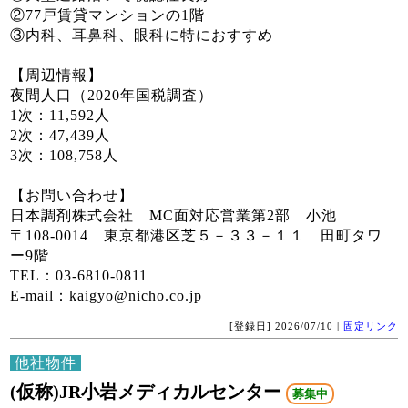
②77戸賃貸マンションの1階
③内科、耳鼻科、眼科に特におすすめ
【周辺情報】
夜間人口（2020年国税調査）
1次：11,592人
2次：47,439人
3次：108,758人
【お問い合わせ】
日本調剤株式会社 MC面対応営業第2部 小池
〒108-0014 東京都港区芝５－３３－１１ 田町タワ
ー9階
TEL：03-6810-0811
E-mail：kaigyo@nicho.co.jp
[登録日] 2026/07/10 |
固定リンク
他社物件
(仮称)JR小岩メディカルセンター
募集中