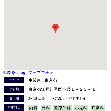
地図をGoogleマップで表示
エリア
◆関東 | 東京都
所在地
東京都江戸川区西小岩１－２３－１
交 通
JR総武線 小岩駅から徒歩1分
募集科目
内科
外科
整形外科
小児科
耳鼻科