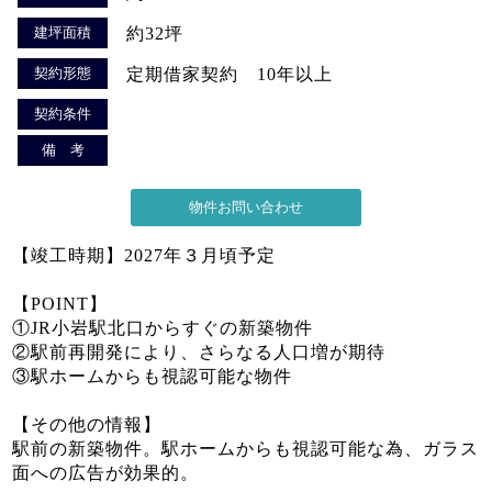
建坪面積
約32坪
契約形態
定期借家契約 10年以上
契約条件
備 考
【竣工時期】2027年３月頃予定
【POINT】
①JR小岩駅北口からすぐの新築物件
②駅前再開発により、さらなる人口増が期待
③駅ホームからも視認可能な物件
【その他の情報】
駅前の新築物件。駅ホームからも視認可能な為、ガラス
面への広告が効果的。