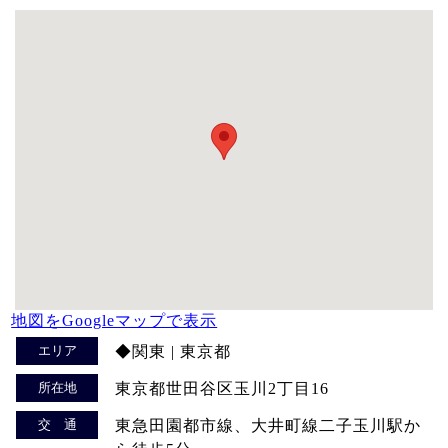
地図をGoogleマップで表示
エリア
◆関東 | 東京都
所在地
東京都世田谷区玉川2丁目16
交 通
東急田園都市線、大井町線二子玉川駅か