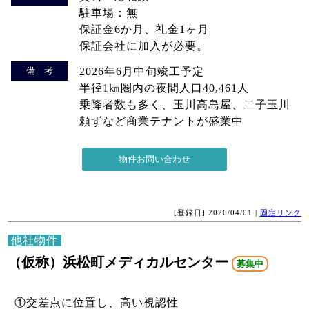
駐車場：無
保証金6か月、礼金1ヶ月
保証会社に加入が必要。
備 考
2026年6月中旬竣工予定
半径1㎞圏内の夜間人口40,461人
乗降者数も多く、玉川高島屋、二子玉川
頼ずなど商業テナントが盛業中
[登録日] 2026/04/01 |
固定リンク
他社物件
（仮称）浜松町メディカルセンター
募集中
①交差点に位置し、高い視認性