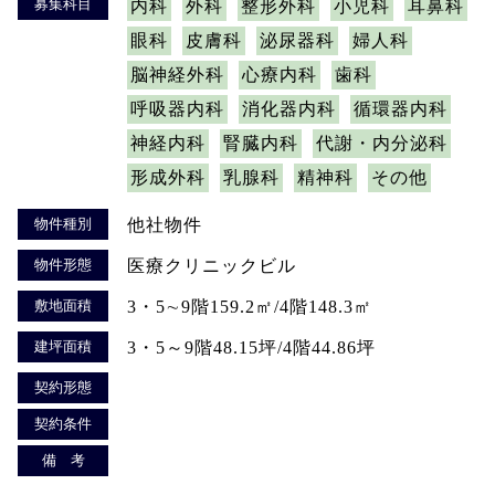
募集科目
内科
外科
整形外科
小児科
耳鼻科
眼科
皮膚科
泌尿器科
婦人科
脳神経外科
心療内科
歯科
呼吸器内科
消化器内科
循環器内科
神経内科
腎臓内科
代謝・内分泌科
形成外科
乳腺科
精神科
その他
物件種別
他社物件
物件形態
医療クリニックビル
敷地面積
3・5∼9階159.2㎡/4階148.3㎡
建坪面積
3・5～9階48.15坪/4階44.86坪
契約形態
契約条件
備 考