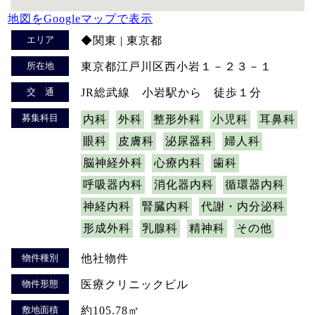
地図をGoogleマップで表示
エリア
◆関東 | 東京都
所在地
東京都江戸川区西小岩１－２３－１
交 通
JR総武線 小岩駅から 徒歩１分
募集科目
内科
外科
整形外科
小児科
耳鼻科
眼科
皮膚科
泌尿器科
婦人科
脳神経外科
心療内科
歯科
呼吸器内科
消化器内科
循環器内科
神経内科
腎臓内科
代謝・内分泌科
形成外科
乳腺科
精神科
その他
物件種別
他社物件
物件形態
医療クリニックビル
敷地面積
約105.78㎡