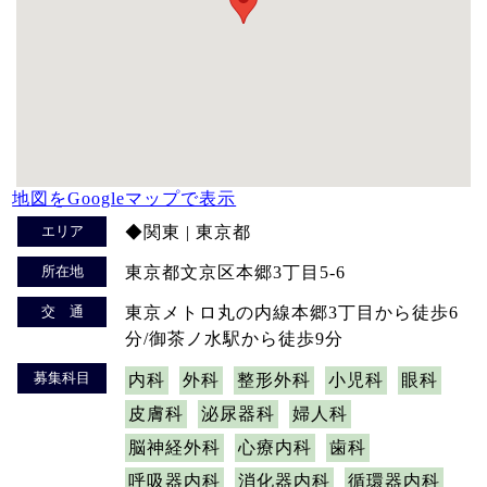
地図をGoogleマップで表示
エリア
◆関東 | 東京都
所在地
東京都文京区本郷3丁目5-6
交 通
東京メトロ丸の内線本郷3丁目から徒歩6
分/御茶ノ水駅から徒歩9分
募集科目
内科
外科
整形外科
小児科
眼科
皮膚科
泌尿器科
婦人科
脳神経外科
心療内科
歯科
呼吸器内科
消化器内科
循環器内科