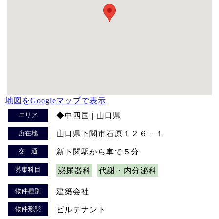
地図をGoogleマップで表示
エリア
◆中四国 | 山口県
所在地
山口県下関市石原１２６－１
交 通
新下関駅から車で５分
募集科目
泌尿器科
代謝・内分泌科
物件種別
建築会社
物件形態
ビルテナント