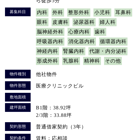
ら徒歩5分
募集科目
内科
外科
整形外科
小児科
耳鼻科
眼科
皮膚科
泌尿器科
婦人科
脳神経外科
心療内科
歯科
呼吸器内科
消化器内科
循環器内科
神経内科
腎臓内科
代謝・内分泌科
形成外科
乳腺科
精神科
その他
物件種別
他社物件
物件形態
医療クリニックビル
敷地面積
建坪面積
B1階：38.92坪
2/3階：33.88坪
契約形態
普通借家契約（3年）
契約条件
賃料：応相談