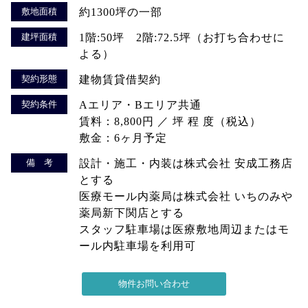
敷地面積
約1300坪の一部
建坪面積
1階:50坪 2階:72.5坪（お打ち合わせに
よる）
契約形態
建物賃貸借契約
契約条件
Aエリア・Bエリア共通
賃料：8,800円 ／ 坪 程 度（税込）
敷金：6ヶ月予定
備 考
設計・施工・内装は株式会社 安成工務店
とする
医療モール内薬局は株式会社 いちのみや
薬局新下関店とする
スタッフ駐車場は医療敷地周辺またはモ
ール内駐車場を利用可