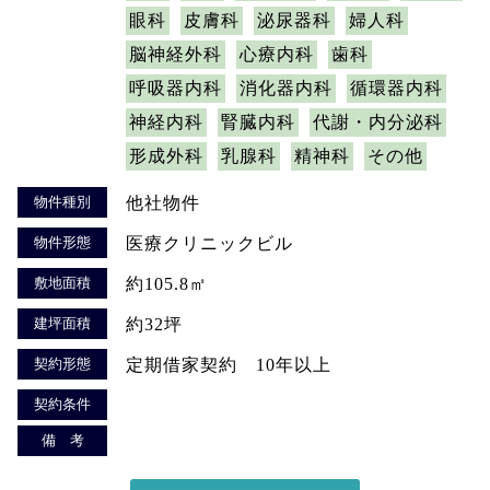
眼科
皮膚科
泌尿器科
婦人科
脳神経外科
心療内科
歯科
呼吸器内科
消化器内科
循環器内科
神経内科
腎臓内科
代謝・内分泌科
形成外科
乳腺科
精神科
その他
物件種別
他社物件
物件形態
医療クリニックビル
敷地面積
約105.8㎡
建坪面積
約32坪
契約形態
定期借家契約 10年以上
契約条件
備 考