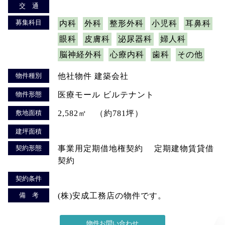
交 通
募集科目
内科
外科
整形外科
小児科
耳鼻科
眼科
皮膚科
泌尿器科
婦人科
脳神経外科
心療内科
歯科
その他
物件種別
他社物件 建築会社
物件形態
医療モール ビルテナント
敷地面積
2,582㎡ （約781坪）
建坪面積
契約形態
事業用定期借地権契約 定期建物賃貸借
契約
契約条件
備 考
(株)安成工務店の物件です。