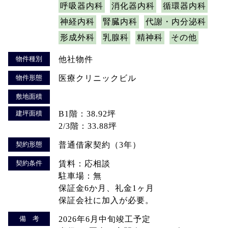
呼吸器内科
消化器内科
循環器内科
神経内科
腎臓内科
代謝・内分泌科
形成外科
乳腺科
精神科
その他
物件種別
他社物件
物件形態
医療クリニックビル
敷地面積
建坪面積
B1階：38.92坪
2/3階：33.88坪
契約形態
普通借家契約（3年）
契約条件
賃料：応相談
駐車場：無
保証金6か月、礼金1ヶ月
保証会社に加入が必要。
備 考
2026年6月中旬竣工予定