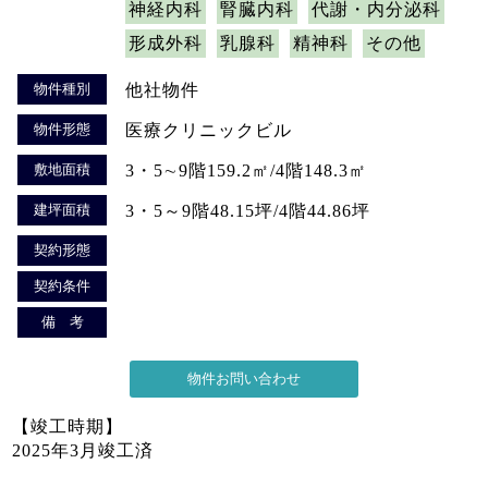
神経内科
腎臓内科
代謝・内分泌科
形成外科
乳腺科
精神科
その他
物件種別
他社物件
物件形態
医療クリニックビル
敷地面積
3・5∼9階159.2㎡/4階148.3㎡
建坪面積
3・5～9階48.15坪/4階44.86坪
契約形態
契約条件
備 考
【竣工時期】
2025年3月竣工済