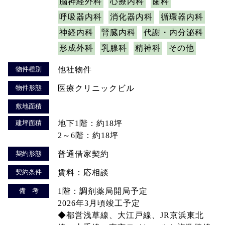
脳神経外科
心療内科
歯科
呼吸器内科
消化器内科
循環器内科
神経内科
腎臓内科
代謝・内分泌科
形成外科
乳腺科
精神科
その他
物件種別
他社物件
物件形態
医療クリニックビル
敷地面積
建坪面積
地下1階：約18坪
2～6階：約18坪
契約形態
普通借家契約
契約条件
賃料：応相談
備 考
1階：調剤薬局開局予定
2026年3月頃竣工予定
◆都営浅草線、大江戸線、JR京浜東北