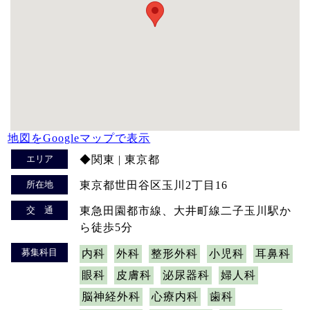
地図をGoogleマップで表示
エリア
◆関東 | 東京都
所在地
東京都世田谷区玉川2丁目16
交 通
東急田園都市線、大井町線二子玉川駅か
ら徒歩5分
募集科目
内科
外科
整形外科
小児科
耳鼻科
眼科
皮膚科
泌尿器科
婦人科
脳神経外科
心療内科
歯科