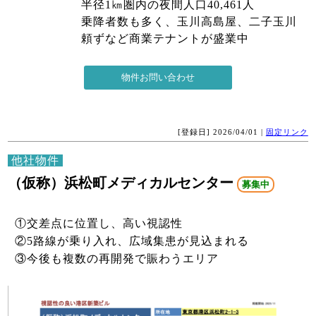
半径1㎞圏内の夜間人口40,461人
乗降者数も多く、玉川高島屋、二子玉川
頼ずなど商業テナントが盛業中
[登録日] 2026/04/01 |
固定リンク
他社物件
（仮称）浜松町メディカルセンター
募集中
①交差点に位置し、高い視認性
②5路線が乗り入れ、広域集患が見込まれる
③今後も複数の再開発で賑わうエリア