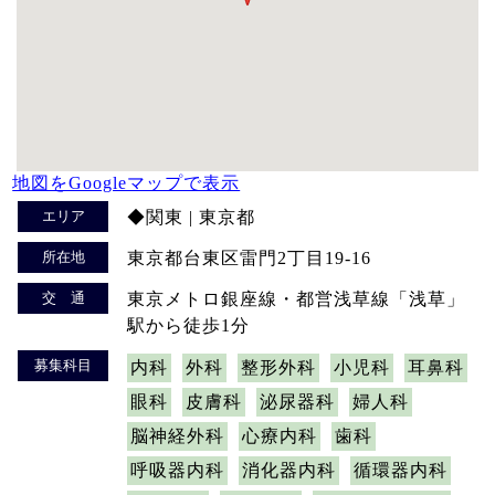
地図をGoogleマップで表示
エリア
◆関東 | 東京都
所在地
東京都台東区雷門2丁目19-16
交 通
東京メトロ銀座線・都営浅草線「浅草」
駅から徒歩1分
募集科目
内科
外科
整形外科
小児科
耳鼻科
眼科
皮膚科
泌尿器科
婦人科
脳神経外科
心療内科
歯科
呼吸器内科
消化器内科
循環器内科