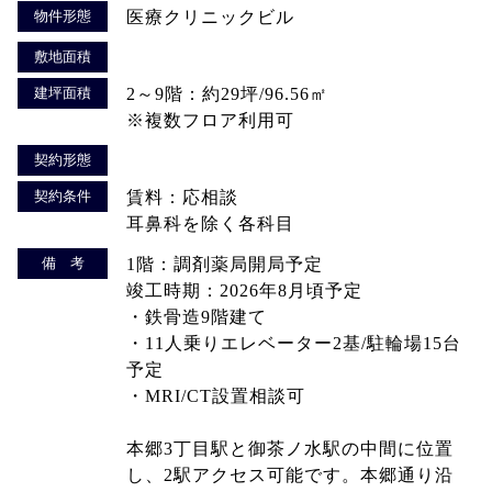
物件形態
医療クリニックビル
敷地面積
建坪面積
2～9階：約29坪/96.56㎡
※複数フロア利用可
契約形態
契約条件
賃料：応相談
耳鼻科を除く各科目
備 考
1階：調剤薬局開局予定
竣工時期：2026年8月頃予定
・鉄骨造9階建て
・11人乗りエレベーター2基/駐輪場15台
予定
・MRI/CT設置相談可
本郷3丁目駅と御茶ノ水駅の中間に位置
し、2駅アクセス可能です。本郷通り沿