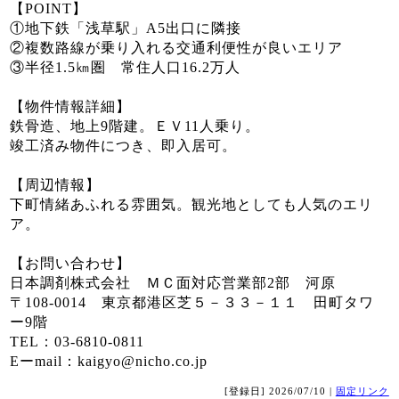
【POINT】
①地下鉄「浅草駅」A5出口に隣接
②複数路線が乗り入れる交通利便性が良いエリア
③半径1.5㎞圏 常住人口16.2万人
【物件情報詳細】
鉄骨造、地上9階建。ＥＶ11人乗り。
竣工済み物件につき、即入居可。
【周辺情報】
下町情緒あふれる雰囲気。観光地としても人気のエリ
ア。
【お問い合わせ】
日本調剤株式会社 ＭＣ面対応営業部2部 河原
〒108-0014 東京都港区芝５－３３－１１ 田町タワ
ー9階
TEL：03-6810-0811
Eーmail：kaigyo@nicho.co.jp
[登録日] 2026/07/10 |
固定リンク