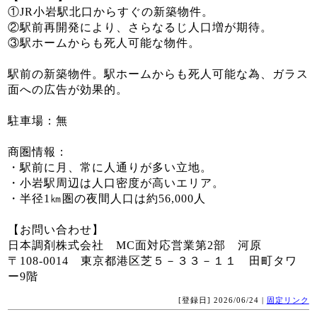
①JR小岩駅北口からすぐの新築物件。
②駅前再開発により、さらなるじ人口増が期待。
③駅ホームからも死人可能な物件。
駅前の新築物件。駅ホームからも死人可能な為、ガラス
面への広告が効果的。
駐車場：無
商圏情報：
・駅前に月、常に人通りが多い立地。
・小岩駅周辺は人口密度が高いエリア。
・半径1㎞圏の夜間人口は約56,000人
【お問い合わせ】
日本調剤株式会社 MC面対応営業第2部 河原
〒108-0014 東京都港区芝５－３３－１１ 田町タワ
ー9階
[登録日] 2026/06/24 |
固定リンク