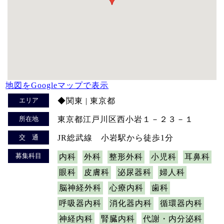
地図をGoogleマップで表示
エリア
◆関東 | 東京都
所在地
東京都江戸川区西小岩１－２３－１
交 通
JR総武線 小岩駅から徒歩1分
募集科目
内科
外科
整形外科
小児科
耳鼻科
眼科
皮膚科
泌尿器科
婦人科
脳神経外科
心療内科
歯科
呼吸器内科
消化器内科
循環器内科
神経内科
腎臓内科
代謝・内分泌科