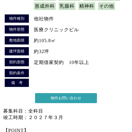
形成外科
乳腺科
精神科
その他
物件種別
他社物件
物件形態
医療クリニックビル
敷地面積
約105.8㎡
建坪面積
約32坪
契約形態
定期借家契約 10年以上
契約条件
備 考
募集科目：全科目
竣工時期：２０２７年３月
【POINT】