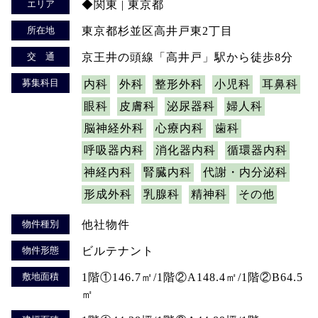
エリア
◆関東 | 東京都
所在地
東京都杉並区高井戸東2丁目
交 通
京王井の頭線「高井戸」駅から徒歩8分
募集科目
内科
外科
整形外科
小児科
耳鼻科
眼科
皮膚科
泌尿器科
婦人科
脳神経外科
心療内科
歯科
呼吸器内科
消化器内科
循環器内科
神経内科
腎臓内科
代謝・内分泌科
形成外科
乳腺科
精神科
その他
物件種別
他社物件
物件形態
ビルテナント
敷地面積
1階①146.7㎡/1階②A148.4㎡/1階②B64.5
㎡