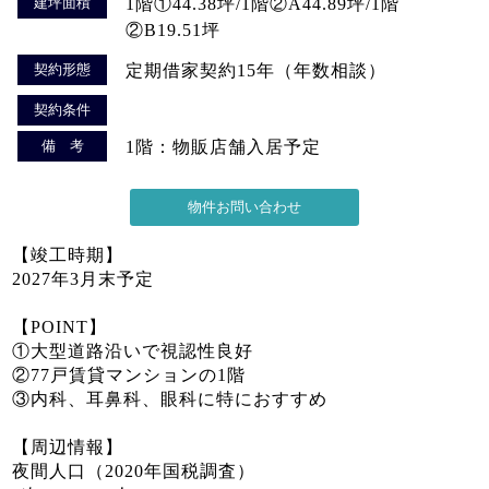
建坪面積
1階①44.38坪/1階②A44.89坪/1階
②B19.51坪
契約形態
定期借家契約15年（年数相談）
契約条件
備 考
1階：物販店舗入居予定
【竣工時期】
2027年3月末予定
【POINT】
①大型道路沿いで視認性良好
②77戸賃貸マンションの1階
③内科、耳鼻科、眼科に特におすすめ
【周辺情報】
夜間人口（2020年国税調査）