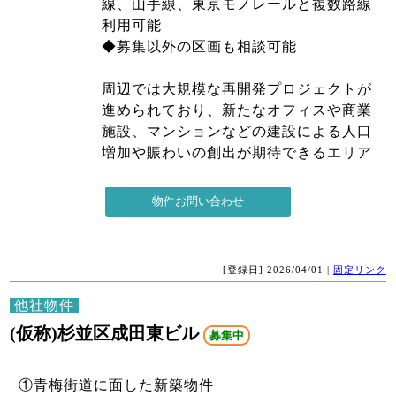
線、山手線、東京モノレールと複数路線
利用可能
◆募集以外の区画も相談可能
周辺では大規模な再開発プロジェクトが
進められており、新たなオフィスや商業
施設、マンションなどの建設による人口
増加や賑わいの創出が期待できるエリア
[登録日] 2026/04/01 |
固定リンク
他社物件
(仮称)杉並区成田東ビル
募集中
①青梅街道に面した新築物件