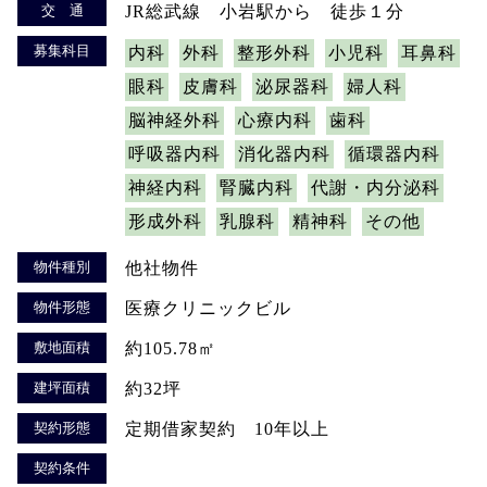
交 通
JR総武線 小岩駅から 徒歩１分
募集科目
内科
外科
整形外科
小児科
耳鼻科
眼科
皮膚科
泌尿器科
婦人科
脳神経外科
心療内科
歯科
呼吸器内科
消化器内科
循環器内科
神経内科
腎臓内科
代謝・内分泌科
形成外科
乳腺科
精神科
その他
物件種別
他社物件
物件形態
医療クリニックビル
敷地面積
約105.78㎡
建坪面積
約32坪
契約形態
定期借家契約 10年以上
契約条件