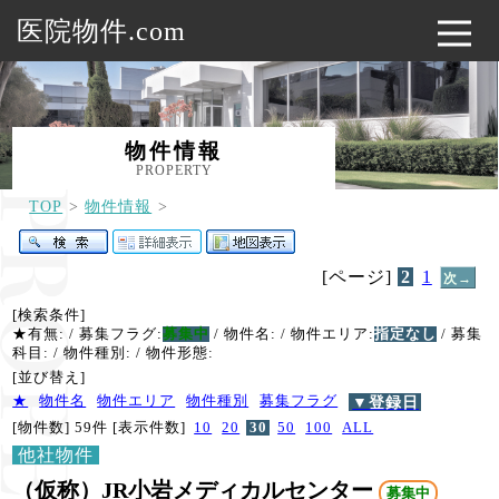
医院物件.com
物件情報
PROPERTY
TOP
物件情報
[ページ]
2
1
次→
[検索条件]
★有無:
/ 募集フラグ:
募集中
/ 物件名:
/ 物件エリア:
指定なし
/ 募集
科目:
/ 物件種別:
/ 物件形態:
[並び替え]
★
物件名
物件エリア
物件種別
募集フラグ
▼登録日
[物件数] 59件
[表示件数]
10
20
30
50
100
ALL
他社物件
（仮称）JR小岩メディカルセンター
募集中