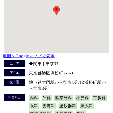
地図をGoogleマップで表示
エリア
◆関東 | 東京都
所在地
東京都港区浜松町2-1-3
交 通
地下鉄大門駅から徒歩1分/JR浜松町駅か
ら徒歩3分
募集科目
内科
外科
整形外科
小児科
耳鼻科
眼科
皮膚科
泌尿器科
婦人科