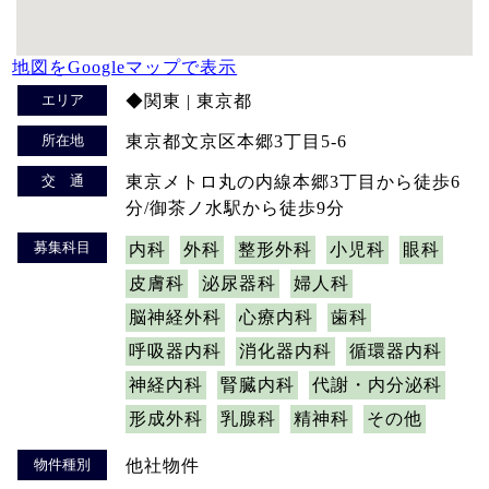
地図をGoogleマップで表示
エリア
◆関東 | 東京都
所在地
東京都文京区本郷3丁目5-6
交 通
東京メトロ丸の内線本郷3丁目から徒歩6
分/御茶ノ水駅から徒歩9分
募集科目
内科
外科
整形外科
小児科
眼科
皮膚科
泌尿器科
婦人科
脳神経外科
心療内科
歯科
呼吸器内科
消化器内科
循環器内科
神経内科
腎臓内科
代謝・内分泌科
形成外科
乳腺科
精神科
その他
物件種別
他社物件