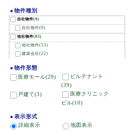
物件種別
(9)
自社物件
(9)
自社物件
(83)
他社物件
(53)
他社物件
(22)
建築会社
(1)
医療器械
物件形態
(7)
不動産
ビルテナント
(29)
医療モール
(39)
医療クリニック
(3)
戸建て
(10)
ビル
表示形式
詳細表示
地図表示