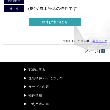
契約条件
備 考
(株)安成工務店の物件です
[登録日] 2021/07/06 |
固定リンク
[ページ]
1
TOPに戻る
医院物件.comについて
サービス内容
物件情報
ご利用者の声