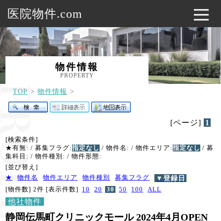
医院物件.com
物件情報
PROPERTY
TOP
物件情報
[ページ]
1
[検索条件]
★有無:
/ 募集フラグ:
指定なし
/ 物件名:
/ 物件エリア:
指定なし
/ 募
集科目:
/ 物件種別:
/ 物件形態:
[並び替え]
★
物件名
物件エリア
物件種別
募集フラグ
▼登録日
[物件数] 2件
[表示件数]
10
20
30
50
100
ALL
他社物件
静岡伝馬町クリニックモール 2024年4月OPEN