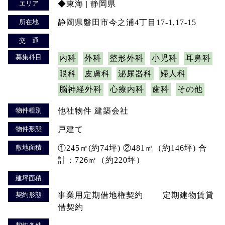
エリア
◆東海 | 静岡県
所在地
静岡県磐田市今之浦4丁目17-1,17-15
交 通
募集科目
内科
外科
整形外科
小児科
耳鼻科
眼科
皮膚科
泌尿器科
婦人科
脳神経外科
心療内科
歯科
その他
物件種別
他社物件 建築会社
物件形態
戸建て
敷地面積
①245㎡(約74坪) ②481㎡（約146坪) 合
計：726㎡（約220坪）
建坪面積
契約形態
事業用定期借地権契約 定期建物賃貸
借契約