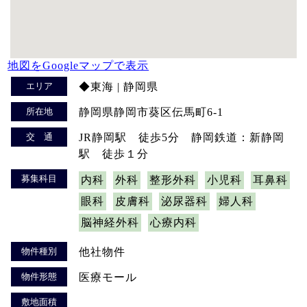
地図をGoogleマップで表示
エリア
◆東海 | 静岡県
所在地
静岡県静岡市葵区伝馬町6-1
交 通
JR静岡駅 徒歩5分 静岡鉄道：新静岡
駅 徒歩１分
募集科目
内科
外科
整形外科
小児科
耳鼻科
眼科
皮膚科
泌尿器科
婦人科
脳神経外科
心療内科
物件種別
他社物件
物件形態
医療モール
敷地面積