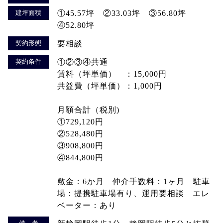
建坪面積
①45.57坪 ②33.03坪 ③56.80坪
④52.80坪
契約形態
要相談
契約条件
①②③④共通
賃料（坪単価） ：15,000円
共益費（坪単価）：1,000円
月額合計（税別)
①729,120円
②528,480円
③908,800円
④844,800円
敷金：6か月 仲介手数料：1ヶ月 駐車
場：提携駐車場有り、運用要相談 エレ
ベーター：あり