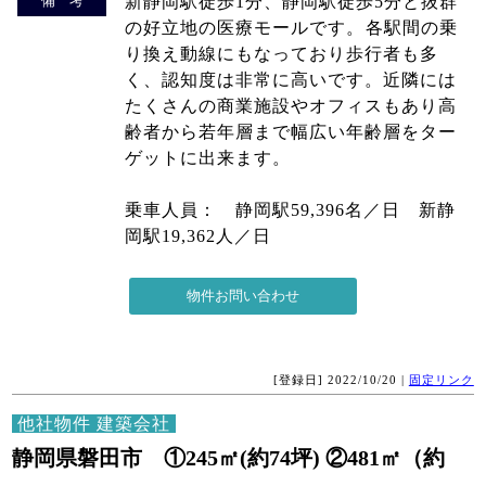
備 考
新静岡駅徒歩1分、静岡駅徒歩5分と抜群
の好立地の医療モールです。 各駅間の乗
り換え動線にもなっており歩行者も多
く、認知度は非常に高いです。近隣には
たくさんの商業施設やオフィスもあり高
齢者から若年層まで幅広い年齢層をター
ゲットに出来ます。
乗車人員： 静岡駅59,396名／日 新静
岡駅19,362人／日
[登録日] 2022/10/20 |
固定リンク
他社物件 建築会社
静岡県磐田市 ①245㎡(約74坪) ②481㎡（約