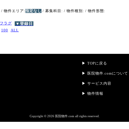
/ 物件エリア:
指定なし
/ 募集科目:
/ 物件種別:
/ 物件形態:
フラグ
▼登録日
100
ALL
TOPに戻る
医院物件.comについて
サービス内容
物件情報
Copyright ©
2026 医院物件.com all rights reserved.