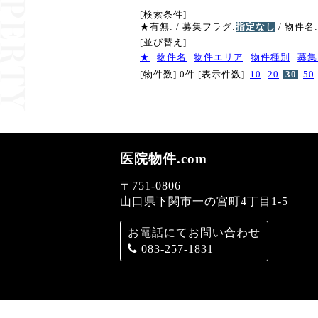
[検索条件]
★有無:
/ 募集フラグ:
指定なし
/ 物件名:
[並び替え]
★
物件名
物件エリア
物件種別
募集
[物件数] 0件
[表示件数]
10
20
30
50
医院物件.com
〒751-0806
山口県下関市一の宮町4丁目1-5
お電話にてお問い合わせ
083-257-1831