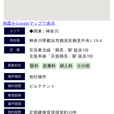
地図をGoogleマップで表示
エリア
◆関東 | 神奈川
所在地
神奈川県横浜市鶴見区鶴見中央1-19-4
交 通
京浜東北線「鶴見」駅 徒歩3分
京急本線「京急鶴見」駅 徒歩3分
募集科目
眼科
皮膚科
婦人科
その他
物件種別
他社物件
物件形態
ビルテナント
敷地面積
建坪面積
契約形態
定期建物賃貸借契約10年