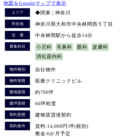
地図をGoogleマップで表示
エリア
◆関東 | 神奈川
所在地
神奈川県大和市中央林間西５丁目
交 通
中央林間駅から徒歩14分
募集科目
小児科
耳鼻科
眼科
皮膚科
消化器内科
物件種別
自社物件
物件形態
医療クリニックビル
敷地面積
約700坪
建坪面積
60坪程度
契約形態
建物賃貸借契約
契約条件
賃料:14,000円/坪(税別)
敷金:6か月予定