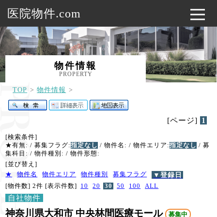
医院物件.com
物件情報
PROPERTY
TOP
物件情報
[ページ]
1
[検索条件]
★有無:
/ 募集フラグ:
指定なし
/ 物件名:
/ 物件エリア:
指定なし
/ 募
集科目:
/ 物件種別:
/ 物件形態:
[並び替え]
★
物件名
物件エリア
物件種別
募集フラグ
▼登録日
[物件数] 2件
[表示件数]
10
20
30
50
100
ALL
自社物件
神奈川県大和市 中央林間医療モール
募集中