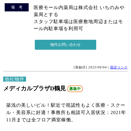
備 考
医療モール内薬局は株式会社 いちのみや
薬局とする
スタッフ駐車場は医療敷地周辺またはモ
ール内駐車場を利用可
[登録日] 2025/09/04 |
固定リンク
他社物件
メディカルプラザD鶴見
募集中
築浅の美しいビル！駅近で視認性もよく医療・スクー
ル・美容系に好適！事務所も相談可入居状況：2021年
11月までは全フロア満室稼働。