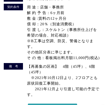
契約条件
用 途：店舗・事務所
解 約 予 告：6ヶ月前
敷 金 :賃料の12ヶ月分
償 却：20％（別途消費税）
引 渡 し：スケルトン（事務所仕上げを
希望の場合、対応相談）
※B工事は空調、防災、警備となりま
す。
その他区分表に準じます。
そ の 他：看板掲出料月額11,000円(税込)
備 考
【再募集の区画】 4階（45坪）、6階
（45坪）
※2021年10月12日より、2フロアとも
原状回復工事開始。
2021年12月より引渡し可能の予定で
す。