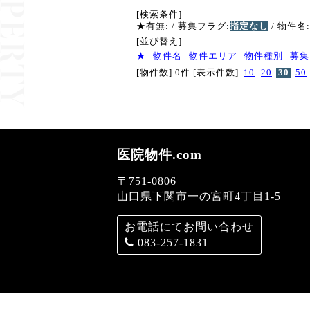
[検索条件]
★有無:
/ 募集フラグ:
指定なし
/ 物件名:
[並び替え]
★
物件名
物件エリア
物件種別
募集
[物件数] 0件
[表示件数]
10
20
30
50
医院物件.com
〒751-0806
山口県下関市一の宮町4丁目1-5
お電話にてお問い合わせ
083-257-1831