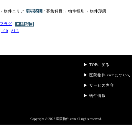
/ 物件エリア:
指定なし
/ 募集科目:
/ 物件種別:
/ 物件形態:
フラグ
▼登録日
100
ALL
TOPに戻る
医院物件.comについて
サービス内容
物件情報
Copyright ©
2026 医院物件.com all rights reserved.