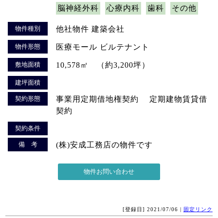
脳神経外科
心療内科
歯科
その他
物件種別
他社物件 建築会社
物件形態
医療モール ビルテナント
敷地面積
10,578㎡ （約3,200坪）
建坪面積
契約形態
事業用定期借地権契約 定期建物賃貸借
契約
契約条件
備 考
(株)安成工務店の物件です
[登録日] 2021/07/06 |
固定リンク