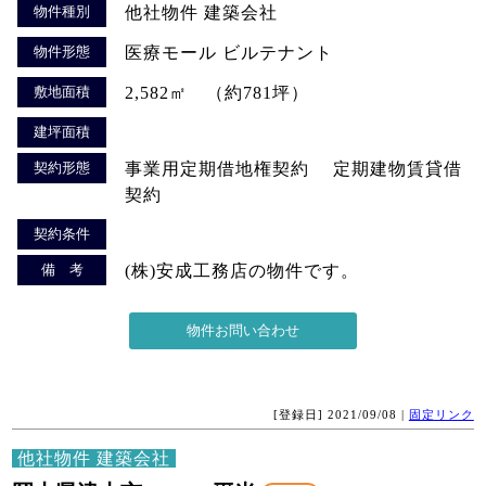
物件種別
他社物件 建築会社
物件形態
医療モール ビルテナント
敷地面積
2,582㎡ （約781坪）
建坪面積
契約形態
事業用定期借地権契約 定期建物賃貸借
契約
契約条件
備 考
(株)安成工務店の物件です。
[登録日] 2021/09/08 |
固定リンク
他社物件 建築会社