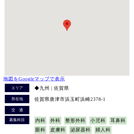
地図をGoogleマップで表示
エリア
◆九州 | 佐賀県
所在地
佐賀県唐津市浜玉町浜崎2378-1
交 通
募集科目
内科
外科
整形外科
小児科
耳鼻科
眼科
皮膚科
泌尿器科
婦人科