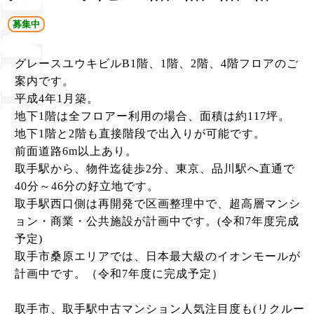
募集中
グレースユウキビルB1階、1階、2階、4階フロアのご
案内です。
平成4年1月築。
地下1階は全フロアー利用の場合、面積は約117坪。
地下1階と2階も直接階段で出入りが可能です。
前面道路6m以上あり。
取手駅から、物件迄徒歩2分、東京、品川駅へ直通で
40分～46分の好立地です。
取手駅西口側は再開発で区画整理中で、超高層マンシ
ョン・商業・公共施設が計画中です。(令和7年度完成
予定)
取手市桑原エリアでは、日本最大級のイオンモールが
計画中です。（令和7年度に完成予定）
取手市、取手駅中古マンション人気注目度も(リクルー