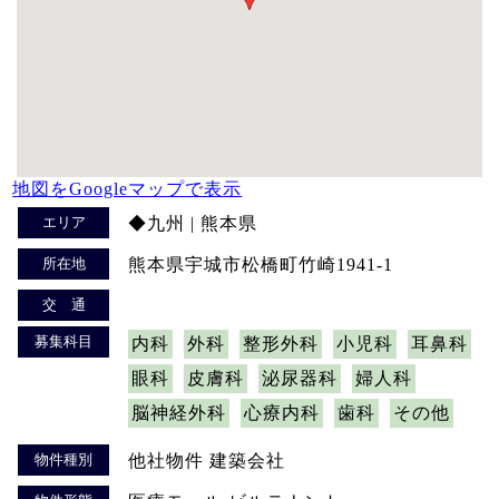
地図をGoogleマップで表示
エリア
◆九州 | 熊本県
所在地
熊本県宇城市松橋町竹崎1941-1
交 通
募集科目
内科
外科
整形外科
小児科
耳鼻科
眼科
皮膚科
泌尿器科
婦人科
脳神経外科
心療内科
歯科
その他
物件種別
他社物件 建築会社