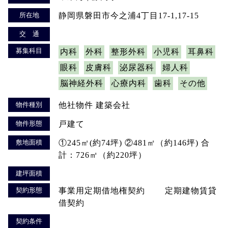
所在地
静岡県磐田市今之浦4丁目17-1,17-15
交 通
募集科目
内科
外科
整形外科
小児科
耳鼻科
眼科
皮膚科
泌尿器科
婦人科
脳神経外科
心療内科
歯科
その他
物件種別
他社物件 建築会社
物件形態
戸建て
敷地面積
①245㎡(約74坪) ②481㎡（約146坪) 合
計：726㎡（約220坪）
建坪面積
契約形態
事業用定期借地権契約 定期建物賃貸
借契約
契約条件