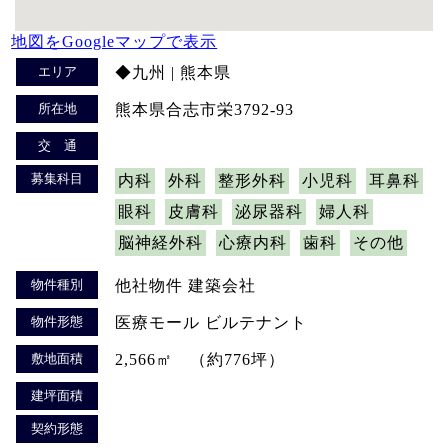
地図をGoogleマップで表示
エリア
◆九州 | 熊本県
所在地
熊本県合志市栄3792-93
交 通
募集科目
内科
外科
整形外科
小児科
耳鼻科
眼科
皮膚科
泌尿器科
婦人科
脳神経外科
心療内科
歯科
その他
物件種別
他社物件 建築会社
物件形態
医療モール ビルテナント
敷地面積
2,566㎡ （約776坪）
建坪面積
契約形態