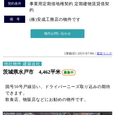
契約条件
事業用定期借地権契約 定期建物賃貸借契
約
備 考
(株)安成工務店の物件です
[登録日] 2021/07/06 |
固定リンク
他社物件 建築会社
茨城県水戸市 4,462平米
募集中
国号50号戸線沿い、ドライバーニーズ取り込みの期待
できます。
飲食店、物販店などにお勧めの物件です。