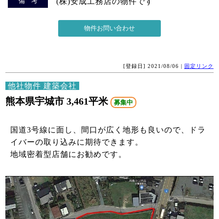
備 考
(株)安成工務店の物件です
[登録日] 2021/08/06 |
固定リンク
他社物件 建築会社
熊本県宇城市 3,461平米
募集中
国道3号線に面し、間口が広く地形も良いので、ドラ
イバーの取り込みに期待できます。
地域密着型店舗にお勧めです。