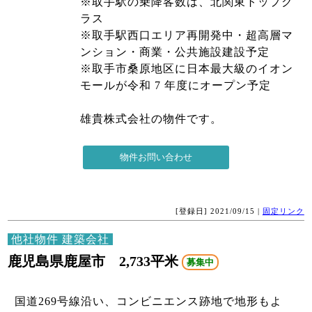
※取手駅の乗降客数は、北関東トップク
ラス
※取手駅西口エリア再開発中・超高層マ
ンション・商業・公共施設建設予定
※取手市桑原地区に日本最大級のイオン
モールが令和 7 年度にオープン予定
雄貴株式会社の物件です。
[登録日] 2021/09/15 |
固定リンク
他社物件 建築会社
鹿児島県鹿屋市 2,733平米
募集中
国道269号線沿い、コンビニエンス跡地で地形もよ