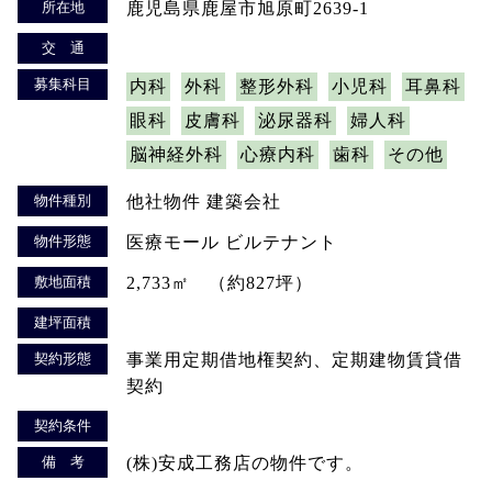
所在地
鹿児島県鹿屋市旭原町2639-1
交 通
募集科目
内科
外科
整形外科
小児科
耳鼻科
眼科
皮膚科
泌尿器科
婦人科
脳神経外科
心療内科
歯科
その他
物件種別
他社物件 建築会社
物件形態
医療モール ビルテナント
敷地面積
2,733㎡ （約827坪）
建坪面積
契約形態
事業用定期借地権契約、定期建物賃貸借
契約
契約条件
備 考
(株)安成工務店の物件です。