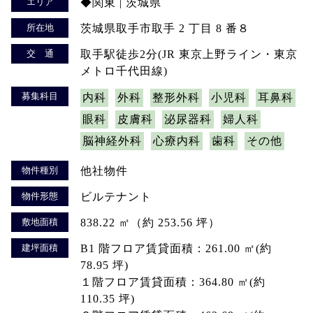
エリア
◆関東 | 茨城県
所在地
茨城県取手市取手 2 丁目 8 番８
交 通
取手駅徒歩2分(JR 東京上野ライン・東京
メトロ千代田線)
募集科目
内科
外科
整形外科
小児科
耳鼻科
眼科
皮膚科
泌尿器科
婦人科
脳神経外科
心療内科
歯科
その他
物件種別
他社物件
物件形態
ビルテナント
敷地面積
838.22 ㎡（約 253.56 坪）
建坪面積
B1 階フロア賃貸面積：261.00 ㎡(約
78.95 坪)
１階フロア賃貸面積：364.80 ㎡(約
110.35 坪)