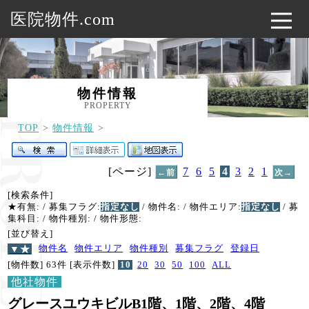
医院物件.com
物件情報
PROPERTY
TOP
物件情報
[ページ]
7
6
5
4
3
2
1
←前
次→
[検索条件]
★有無:
/ 募集フラグ:
指定なし
/ 物件名:
/ 物件エリア:
指定なし
/ 募
集科目:
/ 物件種別:
/ 物件形態:
[並び替え]
▼★
物件名
物件エリア
物件種別
募集フラグ
登録日
[物件数] 63件
[表示件数]
10
20
30
50
100
ALL
他社物件
グレースユウキビルB1階、1階、2階、4階