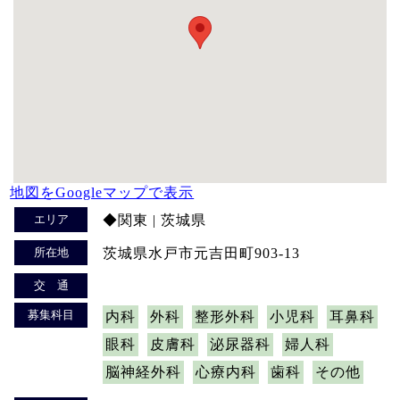
地図をGoogleマップで表示
エリア
◆関東 | 茨城県
所在地
茨城県水戸市元吉田町903-13
交 通
募集科目
内科
外科
整形外科
小児科
耳鼻科
眼科
皮膚科
泌尿器科
婦人科
脳神経外科
心療内科
歯科
その他