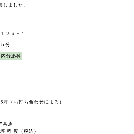
業しました。
原１２６－１
で５分
・内分泌科
72.5坪（お打ち合わせによる）
ア共通
／ 坪 程 度（税込）