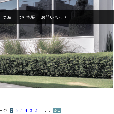
実績
会社概要
お問い合わせ
ージ]
7
6
5
4
3
2
．．．
次→