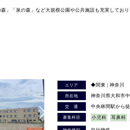
の森」「泉の森」など大規模公園や公共施設も充実しており
◆関東 | 神奈川
エリア
神奈川県大和市
所在地
中央林間駅から徒
交 通
募集科目
小児科
耳鼻科
自社物件
物件種別