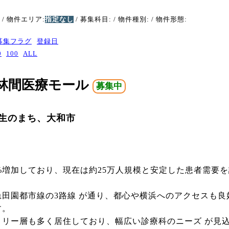
/ 物件エリア:
指定なし
/ 募集科目:
/ 物件種別:
/ 物件形態:
募集フラグ
登録日
0
100
ALL
央林間医療モール
募集中
生のまち、大和市
7%増加しており、現在は約25万人規模と安定した患者需要
田園都市線の3路線 が通り、都心や横浜へのアクセスも
す。
ミリー層も多く居住しており、幅広い診療科のニーズ が見