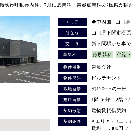
月に循環器呼吸器内科、7月に皮膚科・美容皮膚科の2医院が開
◆中四国 | 山口県
エリア
山口県下関市石
所在地
新下関駅から車
交 通
募集科目
泌尿器科
代謝
建築会社
物件種別
ビルテナント
物件形態
約1300坪の一部
敷地面積
1階:50坪 2階:
建坪面積
建物賃貸借契約
契約形態
Aエリア・Bエリ
契約条件
賃料：8,800円 