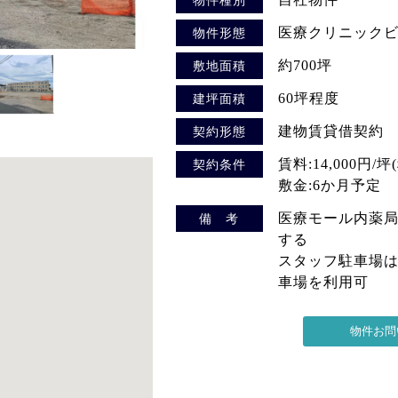
医療クリニック
物件形態
約700坪
敷地面積
60坪程度
建坪面積
建物賃貸借契約
契約形態
賃料:14,000円/坪
契約条件
敷金:6か月予定
医療モール内薬局
備 考
する
スタッフ駐車場
車場を利用可