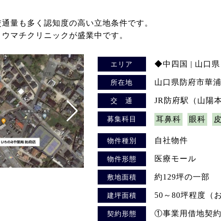
交通量も多く認知度の高い立地条件です。
リウマチクリニックが盛業中です。
◆中四国 | 山口県
エリア
山口県防府市華浦2
所在地
JR防府駅（山陽
交 通
募集科目
耳鼻科
眼科
自社物件
物件種別
医療モール
物件形態
約129坪の一部
敷地面積
50～80坪程度
建坪面積
①事業用借地契約
契約形態