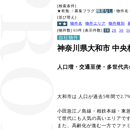
[検索条件]
★有無:
/ 募集フラグ:
指定なし
/ 物件名:
[並び替え]
▼★
物件名
物件エリア
物件種別
[物件数] 63件
[表示件数]
10
20
30
5
自社物件
神奈川県大和市 中
人口増・交通至便・多世代共
大和市は 人口が過去5年間で2.
小田急江ノ島線・相鉄本線・東急
て世代にも人気の高いエリアで
また、高齢化が進む一方でファ