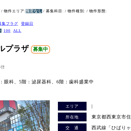
/ 物件エリア:
指定なし
/ 募集科目:
/ 物件種別:
/ 物件形態:
募集フラグ
登録日
0
100
ALL
ルプラザ
募集中
!!
階：眼科、5階：泌尿器科、6階：歯科盛業中
|
エリア
東京都西東京市住吉
所在地
西武線「ひばり
交 通