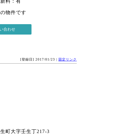
更新料：有
 の物件です
[登録日] 2017/01/23 |
固定リンク
町大字壬生丁217-3