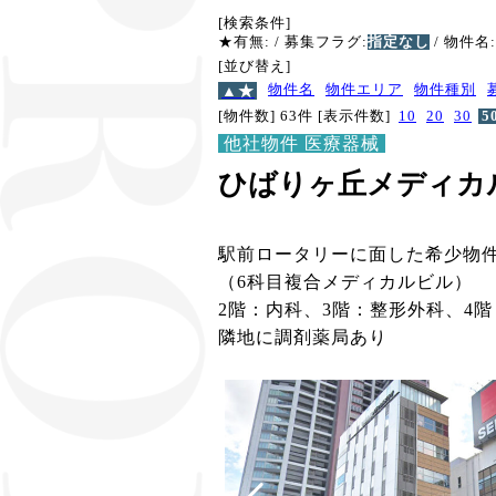
[検索条件]
★有無:
/ 募集フラグ:
指定なし
/ 物件名:
[並び替え]
▲★
物件名
物件エリア
物件種別
[物件数] 63件
[表示件数]
10
20
30
5
他社物件 医療器械
ひばりヶ丘メディカ
駅前ロータリーに面した希少物件
（6科目複合メディカルビル）
2階：内科、3階：整形外科、4
隣地に調剤薬局あり