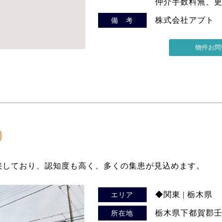
仲介手数料無、
株式会社アプト
備 考
接しており、認知度も高く、多くの集患が見込めます。
◆関東 | 栃木県
エリア
栃木県下都賀郡壬生
所在地