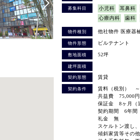
募集科目
小児科
耳鼻科
心療内科
歯科
他社物件 医療器
物件種別
ビルテナント
物件形態
52坪
敷地面積
建坪面積
賃貸
契約形態
賃料（税別） ～12
契約条件
共益費 75,000円
保証金 8ヶ月（
契約期間 6年間
礼金 無
スケルトン渡し
傾斜家賃等その