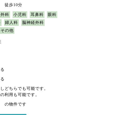
 徒歩10分
形外科
小児科
耳鼻科
眼科
科
婦人科
脳神経外科
その他
社
よる
よる
貸しどちらでも可能です。
みの利用も可能です。
店 の物件です