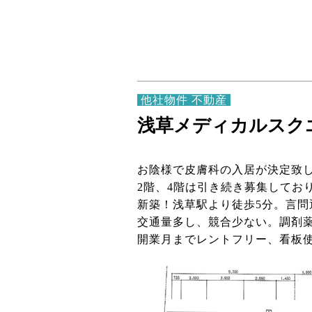
他社物件 不動産
浅草メディカルスク
お陰様で皮膚科の入居が決定致
2階、4階は引き続き募集してお
新築！浅草駅より徒歩5分。言問
交通量多し、競合少ない。調剤
開業月までレントフリー、看板