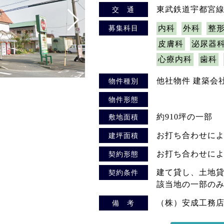
東武鉄道宇都宮線
交 通
募集科目
内科
外科
整
皮膚科
泌尿器
心療内科
歯科
他社物件 建築会
物件種別
物件形態
約910坪の一部
敷地面積
お打ち合わせに
建坪面積
お打ち合わせに
契約形態
建て貸し、土地
契約条件
該当地の一部の
（株）安成工務
備 考