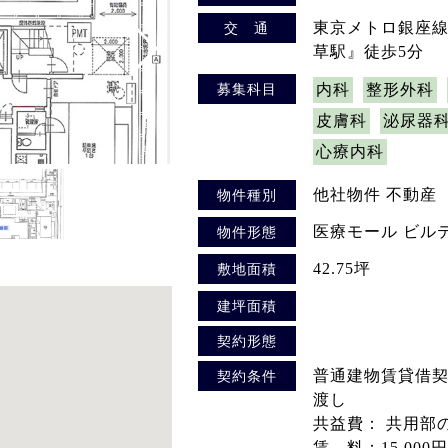
東京メトロ銀座
交 通
草駅』徒歩5分
募集科目
内科
整形外科
皮膚科
泌尿器
心療内科
他社物件 不動産
物件種別
医療モール ビル
物件形態
42.75坪
敷地面積
建坪面積
契約形態
普通建物賃貸借契
契約条件
渡し
共益費： 共用部
賃 料：15,000円