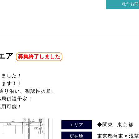
エア
募集終了しました
しました！
ります！！
通り沿い、視認性抜群！
薬局併設予定！
使用可能！
◆関東 | 東京都
エリア
東京都台東区浅草6-
所在地