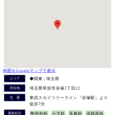
地図をGoogleマップで表示
エリア
◆関東 | 埼玉県
所在地
埼玉県草加市谷塚1丁目22
交 通
東武スカイツリーライン『谷塚駅』より
徒歩7分
募集科目
整形外科
小児科
耳鼻科
泌尿器科