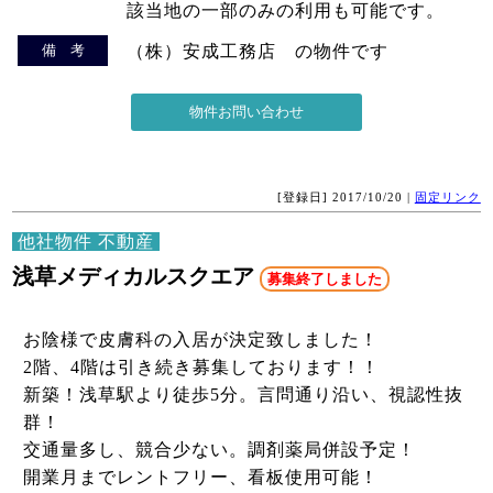
該当地の一部のみの利用も可能です。
備 考
（株）安成工務店 の物件です
[登録日] 2017/10/20 |
固定リンク
他社物件 不動産
浅草メディカルスクエア
募集終了しました
お陰様で皮膚科の入居が決定致しました！
2階、4階は引き続き募集しております！！
新築！浅草駅より徒歩5分。言問通り沿い、視認性抜
群！
交通量多し、競合少ない。調剤薬局併設予定！
開業月までレントフリー、看板使用可能！