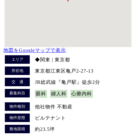
地図をGoogleマップで表示
エリア
◆関東 | 東京都
所在地
東京都江東区亀戸2-27-13
交 通
JR総武線『亀戸駅』徒歩2分
募集科目
眼科
婦人科
心療内科
物件種別
他社物件 不動産
物件形態
ビルテナント
敷地面積
約23.5坪