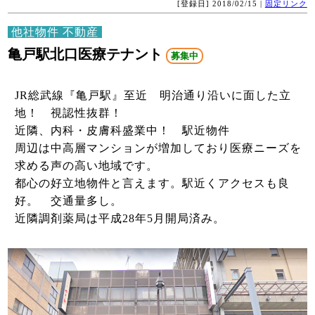
[登録日] 2018/02/15 |
固定リンク
他社物件 不動産
亀戸駅北口医療テナント
募集中
JR総武線『亀戸駅』至近 明治通り沿いに面した立
地！ 視認性抜群！
近隣、内科・皮膚科盛業中！ 駅近物件
周辺は中高層マンションが増加しており医療ニーズを
求める声の高い地域です。
都心の好立地物件と言えます。駅近くアクセスも良
好。 交通量多し。
近隣調剤薬局は平成28年5月開局済み。