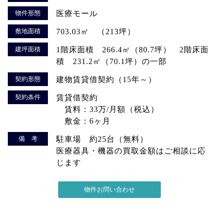
物件形態
医療モール
敷地面積
703.03㎡ （213坪）
建坪面積
1階床面積 266.4㎡（80.7坪） 2階床面
積 231.2㎡（70.1坪）の一部
契約形態
建物賃貸借契約（15年～）
契約条件
賃貸借契約
賃料：33万/月額（税込）
敷金：6ヶ月
備 考
駐車場 約25台（無料）
医療器具・機器の買取金額はご相談に応
じます