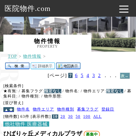
医院物件.com
物件情報
PROPERTY
TOP
物件情報
[ページ]
7
6
5
4
3
2
．．．
次→
[検索条件]
★有無:
/ 募集フラグ:
指定なし
/ 物件名:
/ 物件エリア:
指定なし
/ 募
集科目:
/ 物件種別:
/ 物件形態:
[並び替え]
▲★
物件名
物件エリア
物件種別
募集フラグ
登録日
[物件数] 63件
[表示件数]
10
20
30
50
100
ALL
他社物件 医療器械
ひばりヶ丘メディカルプラザ
募集中