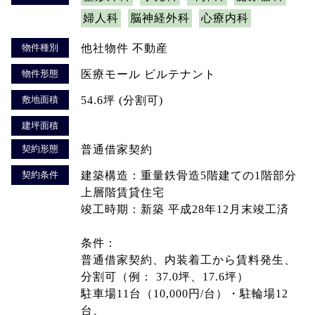
婦人科
脳神経外科
心療内科
物件種別
他社物件 不動産
物件形態
医療モール ビルテナント
敷地面積
54.6坪 (分割可)
建坪面積
契約形態
普通借家契約
契約条件
建築構造：重量鉄骨造5階建ての1階部分
上層階賃貸住宅
竣工時期：新築 平成28年12月末竣工済
条件：
普通借家契約、内装着工から賃料発生、
分割可（例： 37.0坪、17.6坪）
駐車場11台（10,000円/台）・駐輪場12
台、