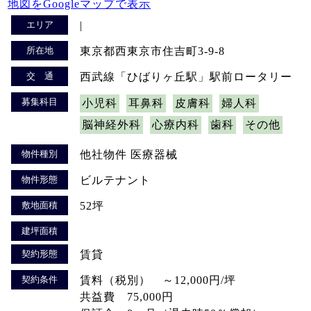
地図をGoogleマップで表示
エリア
|
所在地
東京都西東京市住吉町3-9-8
交 通
西武線「ひばりヶ丘駅」駅前ロータリー
募集科目
小児科
耳鼻科
皮膚科
婦人科
脳神経外科
心療内科
歯科
その他
物件種別
他社物件 医療器械
物件形態
ビルテナント
敷地面積
52坪
建坪面積
契約形態
賃貸
契約条件
賃料（税別） ～12,000円/坪
共益費 75,000円