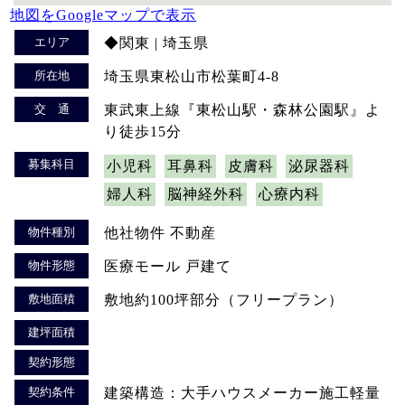
地図をGoogleマップで表示
エリア
◆関東 | 埼玉県
所在地
埼玉県東松山市松葉町4-8
交 通
東武東上線『東松山駅・森林公園駅』よ
り徒歩15分
募集科目
小児科
耳鼻科
皮膚科
泌尿器科
婦人科
脳神経外科
心療内科
物件種別
他社物件 不動産
物件形態
医療モール 戸建て
敷地面積
敷地約100坪部分（フリープラン）
建坪面積
契約形態
契約条件
建築構造：大手ハウスメーカー施工軽量