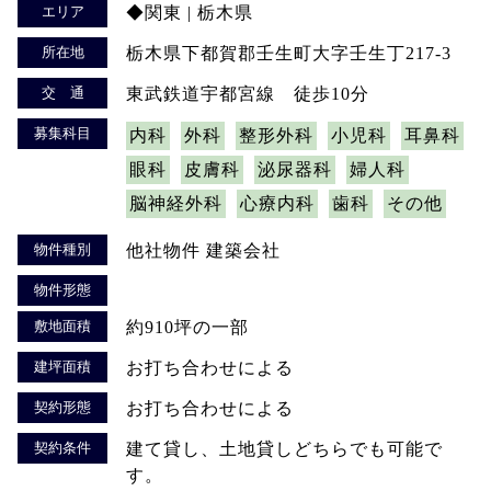
エリア
◆関東 | 栃木県
所在地
栃木県下都賀郡壬生町大字壬生丁217-3
交 通
東武鉄道宇都宮線 徒歩10分
募集科目
内科
外科
整形外科
小児科
耳鼻科
眼科
皮膚科
泌尿器科
婦人科
脳神経外科
心療内科
歯科
その他
物件種別
他社物件 建築会社
物件形態
敷地面積
約910坪の一部
建坪面積
お打ち合わせによる
契約形態
お打ち合わせによる
契約条件
建て貸し、土地貸しどちらでも可能で
す。