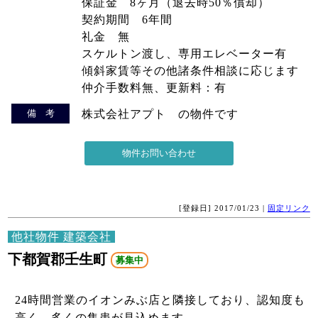
保証金 8ヶ月（退去時50％償却）
契約期間 6年間
礼金 無
スケルトン渡し、専用エレベーター有
傾斜家賃等その他諸条件相談に応じます
仲介手数料無、更新料：有
備 考
株式会社アプト の物件です
[登録日] 2017/01/23 |
固定リンク
他社物件 建築会社
下都賀郡壬生町
募集中
24時間営業のイオンみぶ店と隣接しており、認知度も
高く、多くの集患が見込めます。