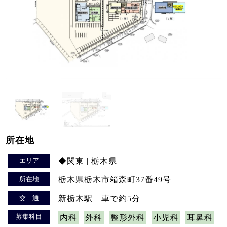
所在地
エリア
◆関東 | 栃木県
所在地
栃木県栃木市箱森町37番49号
交 通
新栃木駅 車で約5分
募集科目
内科
外科
整形外科
小児科
耳鼻科