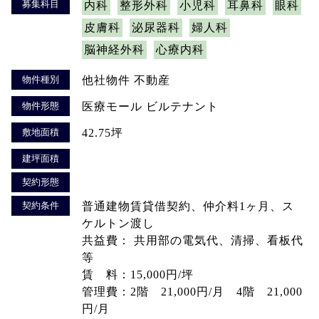
募集科目
内科
整形外科
小児科
耳鼻科
眼科
皮膚科
泌尿器科
婦人科
脳神経外科
心療内科
物件種別
他社物件 不動産
物件形態
医療モール ビルテナント
敷地面積
42.75坪
建坪面積
契約形態
契約条件
普通建物賃貸借契約、仲介料1ヶ月、ス
ケルトン渡し
共益費： 共用部の電気代、清掃、看板代
等
賃 料：15,000円/坪
管理費：2階 21,000円/月 4階 21,000
円/月