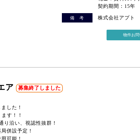
契約期間：15年
株式会社アプト
備 考
エア
募集終了しました
しました！
ります！！
通り沿い、視認性抜群！
薬局併設予定！
使用可能！