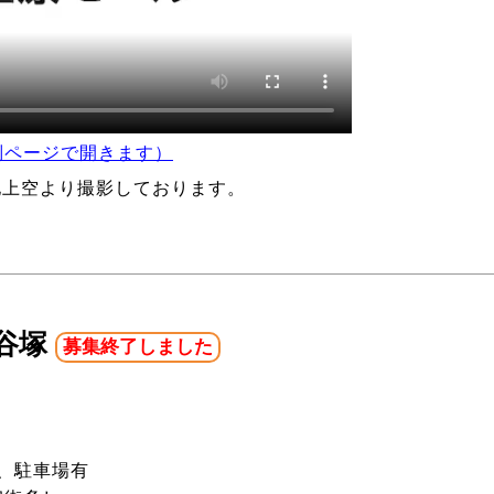
別ページで開きます）
地上空より撮影しております。
谷塚
募集終了しました
、駐車場有