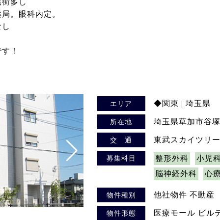
宅街多し
薬局。眼科内定。
なし
です！
◆関東 | 埼玉県
エリア
埼玉県草加市谷塚
所在地
東武スカイツリー
交 通
募集科目
整形外科
小児
脳神経外科
心
他社物件 不動産
物件種別
医療モール ビル
物件形態