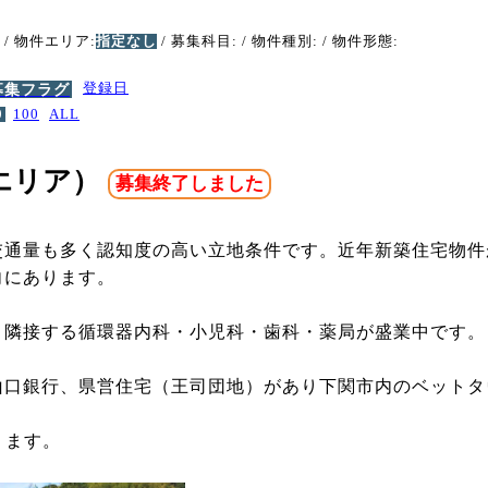
/ 物件エリア:
指定なし
/ 募集科目:
/ 物件種別:
/ 物件形態:
募集フラグ
登録日
0
100
ALL
エリア）
募集終了しました
交通量も多く認知度の高い立地条件です。近年新築住宅物件
向にあります。
、隣接する循環器内科・小児科・歯科・薬局が盛業中です。
山口銀行、県営住宅（王司団地）があり下関市内のベットタ
ります。