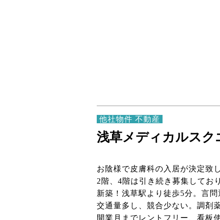
他社物件 不動産
浅草メディカルスク
お陰様で皮膚科の入居が決定致
2階、4階は引き続き募集してお
新築！浅草駅より徒歩5分。言問
交通量多し、競合少ない。調剤
開業月までレントフリー、看板