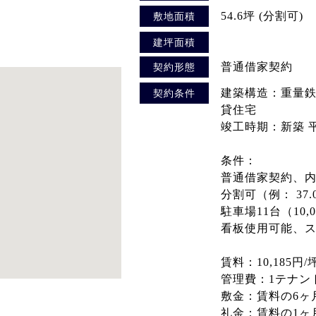
54.6坪 (分割可)
敷地面積
建坪面積
普通借家契約
契約形態
建築構造：重量鉄
契約条件
貸住宅
竣工時期：新築 平
条件：
普通借家契約、
分割可（例： 37.
駐車場11台（10,
看板使用可能、
賃料：10,185円
管理費：1テナント3
敷金：賃料の6ヶ
礼金：賃料の1ヶ