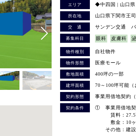
◆中四国 | 山口県
エリア
山口県下関市王司上
所在地
サンデン交通 バ
交 通
募集科目
眼科
皮膚科
自社物件
物件種別
医療モール
物件形態
400坪の一部
敷地面積
70～100坪可能
建坪面積
事業用借地契約（
契約形態
① 事業用借地
契約条件
賃料：27.5万
敷金：10ヶ
その他：建設協