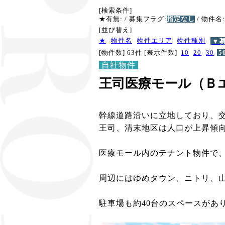
[検索条件]
★有無:
/ 募集フラグ:
指定なし
/ 物件名:
[並び替え]
★
物件名
物件エリア
物件種別
▼
[物件数] 63件
[表示件数]
10
20
30
5
自社物件
王司医療モール（Ｂ
幹線道路沿いに立地しており、
王司、清末地区は人口が上昇傾
医療モール内のテナント物件で
周辺にはゆめタウン、ニトリ、
駐車場も約40台のスペースがあ