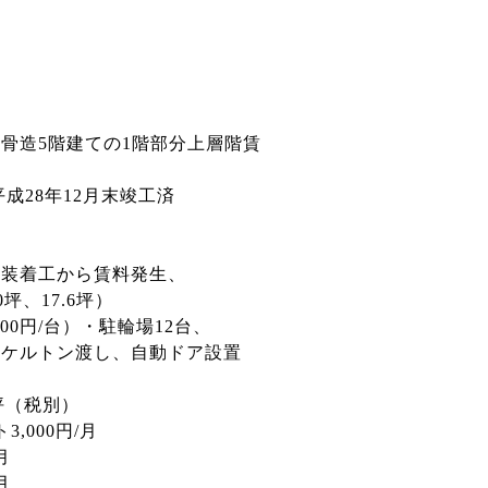
骨造5階建ての1階部分上層階賃
成28年12月末竣工済
内装着工から賃料発生、
0坪、17.6坪）
000円/台）・駐輪場12台、
スケルトン渡し、自動ドア設置
/坪（税別）
,000円/月
月
月