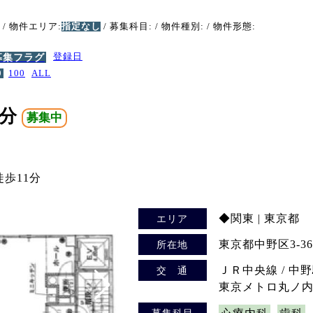
/ 物件エリア:
指定なし
/ 募集科目:
/ 物件種別:
/ 物件形態:
募集フラグ
登録日
0
100
ALL
部分
募集中
徒歩11分
◆関東 | 東京都
エリア
東京都中野区3-36-
所在地
ＪＲ中央線 / 中野
交 通
東京メトロ丸ノ内線
募集科目