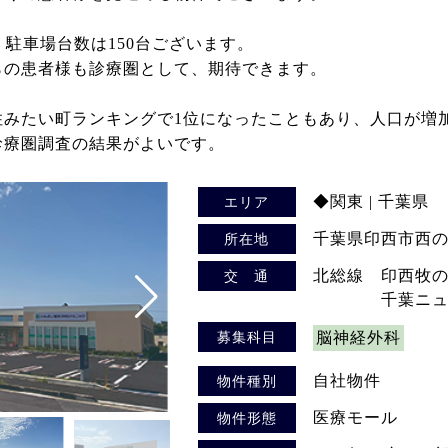
、駐車場台数は150台ございます。
らの患者様も診療圏として、期待できます。
住みたい町ランキングで1位になったこともあり、人口が増
診療圏調査の結果がよいです。
◆関東 | 千葉県
エリア
千葉県印西市西の原
所在地
北総線 印西牧の
交 通
千葉ニュータ
募集科目
脳神経外科
自社物件
物件種別
医療モール
物件形態