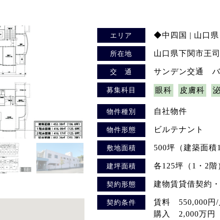
◆中四国 | 山口県
エリア
山口県下関市王司上
所在地
サンデン交通 バ
交 通
募集科目
眼科
皮膚科
自社物件
物件種別
ビルテナント
物件形態
500坪（建築面積
敷地面積
各125坪（1・2階
建坪面積
建物賃貸借契約
契約形態
賃料 550,000
契約条件
購入 2,000万