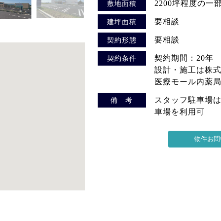
2200坪程度の一
敷地面積
要相談
建坪面積
要相談
契約形態
契約期間：20年
契約条件
設計・施工は株
医療モール内薬
スタッフ駐車場
備 考
車場を利用可