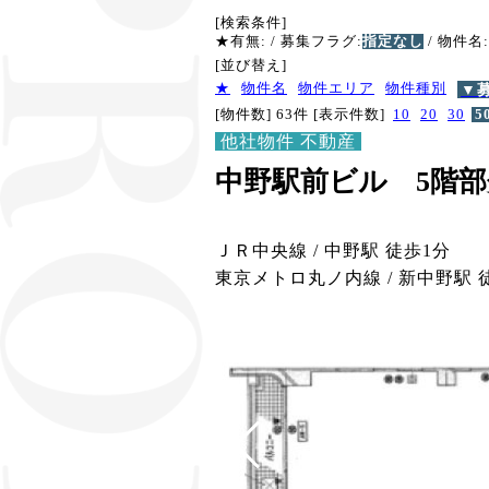
[検索条件]
★有無:
/ 募集フラグ:
指定なし
/ 物件名:
[並び替え]
★
物件名
物件エリア
物件種別
▼
[物件数] 63件
[表示件数]
10
20
30
5
他社物件 不動産
中野駅前ビル 5階
ＪＲ中央線 / 中野駅 徒歩1分
東京メトロ丸ノ内線 / 新中野駅 