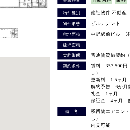
心療内科
歯科
他社物件 不動産
物件種別
ビルテナント
物件形態
中野駅前ビル 5階
敷地面積
建坪面積
普通賃貸借契約（
契約形態
賃料 357,500
契約条件
し）
更新料 1.5ヶ月
解約予告 6か月
礼金 1ヶ月
保証金 4ヶ月 
残留物エアコン
備 考
し）
内見可能