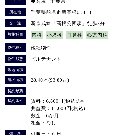
エリア
◆関東 | 千葉県
所在地
千葉県船橋市新高根6-38-8
交 通
新京成線「高根公団駅」徒歩8分
募集科目
内科
小児科
耳鼻科
心療内科
物件種別
他社物件
物件形態
ビルテナント
敷地面積
建坪面積
28.40坪(93.89㎡)
契約形態
契約条件
賃料：6,600円(税込)/坪
共益費：11,000円(税込)
敷金：6か月
礼金：なし
備 考
引渡日：即日