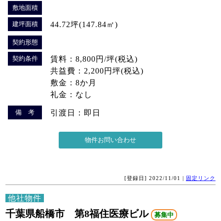
敷地面積
建坪面積
44.72坪(147.84㎡)
契約形態
契約条件
賃料：8,800円/坪(税込)
共益費：2,200円坪(税込)
敷金：8か月
礼金：なし
備 考
引渡日：即日
[登録日] 2022/11/01 |
固定リンク
他社物件
千葉県船橋市 第8福住医療ビル
募集中