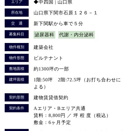
エリア
◆中四国 | 山口県
所在地
山口県下関市石原１２６－１
交 通
新下関駅から車で５分
募集科目
泌尿器科
代謝・内分泌科
物件種別
建築会社
物件形態
ビルテナント
敷地面積
約1300坪の一部
建坪面積
1階:50坪 2階:72.5坪（お打ち合わせに
よる）
契約形態
建物賃貸借契約
契約条件
Aエリア・Bエリア共通
賃料：8,800円 ／ 坪 程 度（税込）
敷金：6ヶ月予定