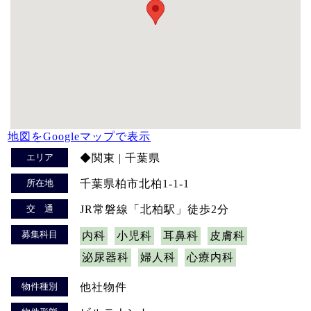
地図をGoogleマップで表示
エリア
◆関東 | 千葉県
所在地
千葉県柏市北柏1-1-1
交 通
JR常磐線「北柏駅」徒歩2分
募集科目
内科
小児科
耳鼻科
皮膚科
泌尿器科
婦人科
心療内科
物件種別
他社物件