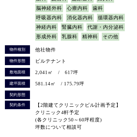
脳神経外科
心療内科
歯科
呼吸器内科
消化器内科
循環器内科
神経内科
腎臓内科
代謝・内分泌科
形成外科
乳腺科
精神科
その他
物件種別
他社物件
物件形態
ビルテナント
敷地面積
2,041㎡ / 617坪
建坪面積
581.14㎡ / 175.79坪
契約形態
契約条件
【2階建てクリニックビル計画予定】
クリニック4軒予定
(各クリニック50～60坪程度)
坪数について相談可