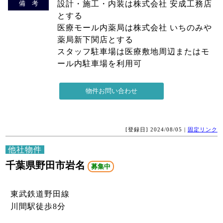
備 考
設計・施工・内装は株式会社 安成工務店
とする
医療モール内薬局は株式会社 いちのみや
薬局新下関店とする
スタッフ駐車場は医療敷地周辺またはモ
ール内駐車場を利用可
[登録日] 2024/08/05 |
固定リンク
他社物件
千葉県野田市岩名
募集中
東武鉄道野田線
川間駅徒歩8分