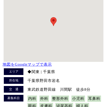
地図をGoogleマップで表示
エリア
◆関東 | 千葉県
所在地
千葉県野田市岩名
交 通
東武鉄道野田線 川間駅 徒歩8分
募集科目
内科
外科
整形外科
小児科
耳鼻科
眼科
皮膚科
泌尿器科
婦人科