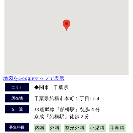
地図をGoogleマップで表示
エリア
◆関東 | 千葉県
所在地
千葉県船橋市本町１丁目17-4
交 通
JR総武線『船橋駅』徒歩４分
京成『船橋駅』徒歩２分
募集科目
内科
外科
整形外科
小児科
耳鼻科