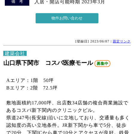
備 考
入居・開店可能時期 2023年3月
[登録日] 2023/06/07 |
固定リンク
建築会社
山口県下関市 コスパ医療モール
募集中
Aエリア：1階 50坪
Bエリア：2階 72.5坪
敷地面積約17,000坪、出店数34店舗の複合商業施設で
あるコスパ新下関内のクリニックビル。
県道247号(長安線)沿いに立地しており、交通量も多く
認知度の高い立地条件。JR新下関から車で5分、徒歩
で20分、下関ICから車で10分とアクセスが良好。鉄骨