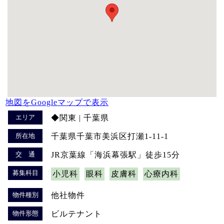
地図をGoogleマップで表示
エリア
◆関東 | 千葉県
所在地
千葉県千葉市美浜区打瀬1-11-1
交 通
JR京葉線「海浜幕張駅」徒歩15分
募集科目
小児科
眼科
皮膚科
心療内科
物件種別
他社物件
物件形態
ビルテナント