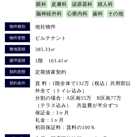
眼科
皮膚科
泌尿器科
婦人科
脳神経外科
心療内科
歯科
その他
物件種別
他社物件
物件形態
ビルテナント
敷地面積
385.33㎡
建坪面積
1階 163.41㎡
契約形態
定期借家契約
契約条件
賃 料：1階全体で132万（税込）共用部以
外全て（トイレ込み）
分割の場合：A区画55万 B区画77万
（テラス込み） 共益費が半分ずつ
保証金：3ヶ月
礼金：1ヶ月
初回保証料：賃料の100％