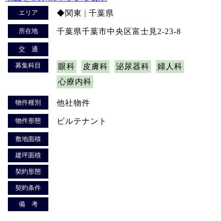
エリア
◆関東 | 千葉県
所在地
千葉県千葉市中央区富士見2-23-8
交 通
募集科目
眼科
皮膚科
泌尿器科
婦人科
心療内科
物件種別
他社物件
物件形態
ビルテナント
敷地面積
建坪面積
契約形態
契約条件
備 考