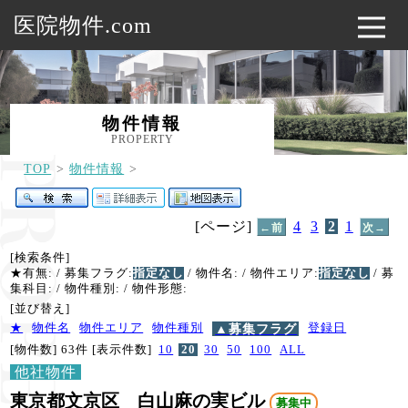
医院物件.com
物件情報
PROPERTY
TOP
物件情報
[ページ]
4
3
2
1
←前
次→
[検索条件]
★有無:
/ 募集フラグ:
指定なし
/ 物件名:
/ 物件エリア:
指定なし
/ 募
集科目:
/ 物件種別:
/ 物件形態:
[並び替え]
★
物件名
物件エリア
物件種別
▲募集フラグ
登録日
[物件数] 63件
[表示件数]
10
20
30
50
100
ALL
他社物件
東京都文京区 白山麻の実ビル
募集中