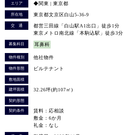
エリア
◆関東 | 東京都
所在地
東京都文京区白山5-36-9
交 通
都営三田線「白山駅A1出口」徒歩1分
東京メトロ南北線「本駒込駅」徒歩3分
募集科目
耳鼻科
物件種別
他社物件
物件形態
ビルテナント
敷地面積
建坪面積
32.26坪(約107㎡)
契約形態
契約条件
賃料：応相談
敷金：6か月
礼金：なし