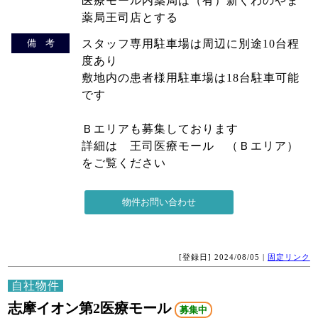
医療モール内薬局は（有）新くわのやま
薬局王司店とする
備 考
スタッフ専用駐車場は周辺に別途10台程
度あり
敷地内の患者様用駐車場は18台駐車可能
です
Ｂエリアも募集しております
詳細は 王司医療モール （Ｂエリア）
をご覧ください
[登録日] 2024/08/05 |
固定リンク
自社物件
志摩イオン第2医療モール
募集中