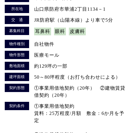
所在地
山口県防府市華浦2丁目1134－1
交 通
JR防府駅（山陽本線）より車で5分
募集科目
耳鼻科
眼科
皮膚科
物件種別
自社物件
物件形態
医療モール
敷地面積
約129坪の一部
建坪面積
50～80坪程度（お打ち合わせによる）
契約形態
①事業用借地契約（20年） ②建物賃貸
借契約（20年）
契約条件
①事業用借地契約
賃料：25万程度/月額 敷金：6か月を予
定