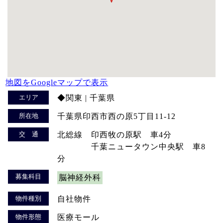
地図をGoogleマップで表示
エリア
◆関東 | 千葉県
所在地
千葉県印西市西の原5丁目11-12
交 通
北総線 印西牧の原駅 車4分
千葉ニュータウン中央駅 車8
分
募集科目
脳神経外科
物件種別
自社物件
物件形態
医療モール