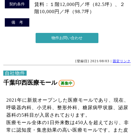
契約条件
賃料：１階12,000円／坪（82.5坪）、２
階10,000円／坪（98.7坪）
備 考
[登録日] 2021/08/03 |
固定リンク
自社物件
千葉印西医療モール
募集中
2021年に新規オープンした医療モールであり、現在、
呼吸器内科、小児科、整形外科、糖尿病甲状腺、泌尿
器科の5科目が入居されております。
医療モール全体の1日外来数は450人を超えており、非
常に認知度・集患効果の高い医療モールです。また皮