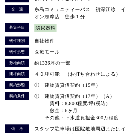
交 通
糸島コミュニティーバス 初深江線 イ
オン志摩店 徒歩１分
募集科目
泌尿器科
物件種別
自社物件
物件形態
医療モール
敷地面積
約1336坪の一部
建坪面積
４０坪可能 （お打ち合わせによる）
契約形態
① 建物賃貸借契約（15年）
契約条件
① 建物賃貸借契約（17年）（A）
賃料：8,800程度/坪(税込)
敷金：6ヶ月
その他：下水道負担金300万程度
備 考
スタッフ駐車場は医院敷地周辺またはイ