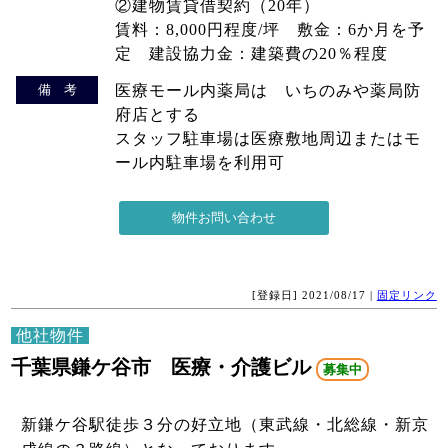
②建物賃貸借契約（20年）
賃料：8,000円程度/坪 敷金：6か月を予
定 建設協力金：建築費の20％程度
備 考
医療モール内薬局は いちのみや薬局防
府店とする
スタッフ駐車場は医療敷地周辺またはモ
ール内駐車場を利用可
[登録日] 2021/08/17 |
固定リンク
他社物件
千葉県鎌ケ谷市 医療・介護ビル
募集中
新鎌ケ谷駅徒歩３分の好立地（東武線・北総線・新京