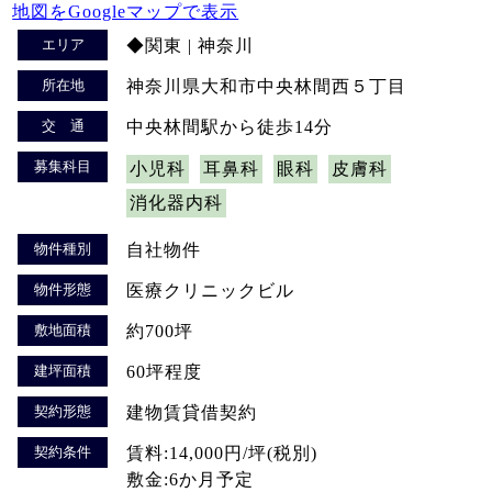
地図をGoogleマップで表示
エリア
◆関東 | 神奈川
所在地
神奈川県大和市中央林間西５丁目
交 通
中央林間駅から徒歩14分
募集科目
小児科
耳鼻科
眼科
皮膚科
消化器内科
物件種別
自社物件
物件形態
医療クリニックビル
敷地面積
約700坪
建坪面積
60坪程度
契約形態
建物賃貸借契約
契約条件
賃料:14,000円/坪(税別)
敷金:6か月予定