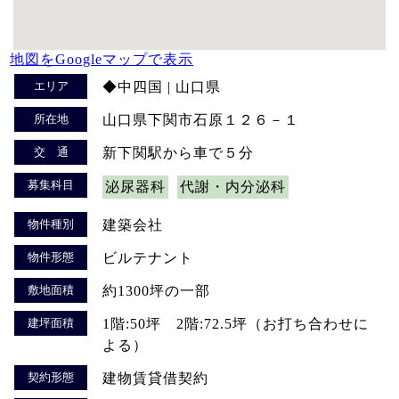
地図をGoogleマップで表示
エリア
◆中四国 | 山口県
所在地
山口県下関市石原１２６－１
交 通
新下関駅から車で５分
募集科目
泌尿器科
代謝・内分泌科
物件種別
建築会社
物件形態
ビルテナント
敷地面積
約1300坪の一部
建坪面積
1階:50坪 2階:72.5坪（お打ち合わせに
よる）
契約形態
建物賃貸借契約