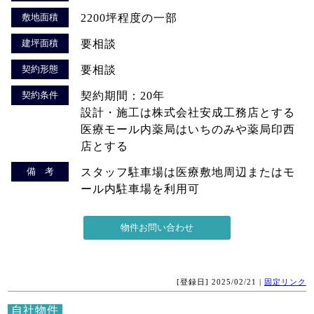
敷地面積
2200坪程度の一部
建坪面積
要相談
契約形態
要相談
契約条件
契約期間：20年
設計・施工は株式会社安成工務店とする
医療モール内薬局はいちのみや薬局印西
店とする
備 考
スタッフ駐車場は医療敷地周辺またはモ
ール内駐車場を利用可
[登録日] 2025/02/21 |
固定リンク
自社物件