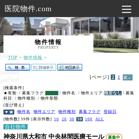
医院物件.com
物件情報
PROPERTY
TOP
物件情報
[ページ]
2
1
次→
[検索条件]
★有無:
/ 募集フラグ:
募集中
/ 物件名:
/ 物件エリア:
指定なし
/ 募集
科目:
/ 物件種別:
/ 物件形態:
[並び替え]
▼★
物件名
物件エリア
物件種別
募集フラグ
登録日
[物件数] 59件
[表示件数]
10
20
30
50
100
ALL
自社物件
神奈川県大和市 中央林間医療モール
募集中