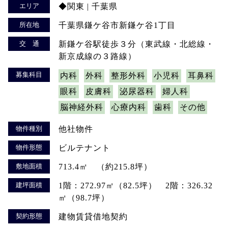
エリア
◆関東 | 千葉県
所在地
千葉県鎌ケ谷市新鎌ケ谷1丁目
交 通
新鎌ケ谷駅徒歩３分（東武線・北総線・
新京成線の３路線）
募集科目
内科
外科
整形外科
小児科
耳鼻科
眼科
皮膚科
泌尿器科
婦人科
脳神経外科
心療内科
歯科
その他
物件種別
他社物件
物件形態
ビルテナント
敷地面積
713.4㎡ （約215.8坪）
建坪面積
1階：272.97㎡（82.5坪） 2階：326.32
㎡（98.7坪）
契約形態
建物賃貸借地契約