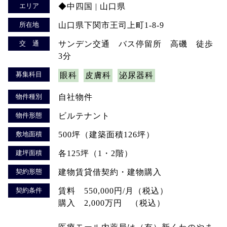
エリア
◆中四国 | 山口県
所在地
山口県下関市王司上町1-8-9
交 通
サンデン交通 バス停留所 高磯 徒歩
3分
募集科目
眼科
皮膚科
泌尿器科
物件種別
自社物件
物件形態
ビルテナント
敷地面積
500坪（建築面積126坪）
建坪面積
各125坪（1・2階）
契約形態
建物賃貸借契約・建物購入
契約条件
賃料 550,000円/月（税込）
購入 2,000万円 （税込）