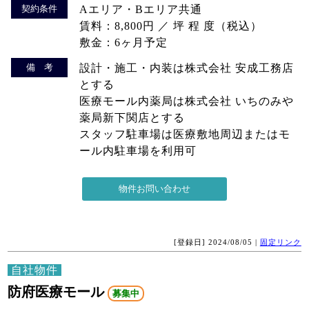
契約条件
Aエリア・Bエリア共通
賃料：8,800円 ／ 坪 程 度（税込）
敷金：6ヶ月予定
備 考
設計・施工・内装は株式会社 安成工務店
とする
医療モール内薬局は株式会社 いちのみや
薬局新下関店とする
スタッフ駐車場は医療敷地周辺またはモ
ール内駐車場を利用可
[登録日] 2024/08/05 |
固定リンク
自社物件
防府医療モール
募集中