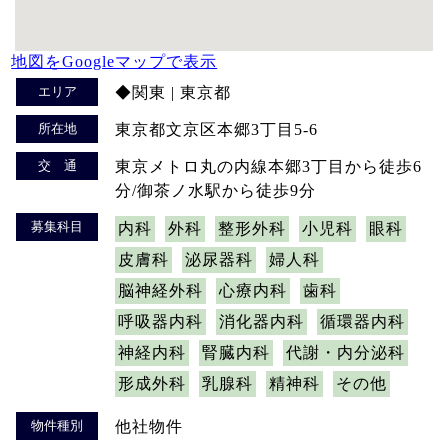
地図をGoogleマップで表示
エリア
◆関東 | 東京都
所在地
東京都文京区本郷3丁目5-6
交 通
東京メトロ丸の内線本郷3丁目から徒歩6
分/御茶ノ水駅から徒歩9分
募集科目
内科
外科
整形外科
小児科
眼科
皮膚科
泌尿器科
婦人科
脳神経外科
心療内科
歯科
呼吸器内科
消化器内科
循環器内科
神経内科
腎臓内科
代謝・内分泌科
形成外科
乳腺科
精神科
その他
物件種別
他社物件