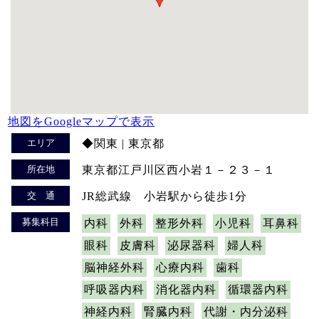
地図をGoogleマップで表示
エリア
◆関東 | 東京都
所在地
東京都江戸川区西小岩１－２３－１
交 通
JR総武線 小岩駅から徒歩1分
募集科目
内科
外科
整形外科
小児科
耳鼻科
眼科
皮膚科
泌尿器科
婦人科
脳神経外科
心療内科
歯科
呼吸器内科
消化器内科
循環器内科
神経内科
腎臓内科
代謝・内分泌科