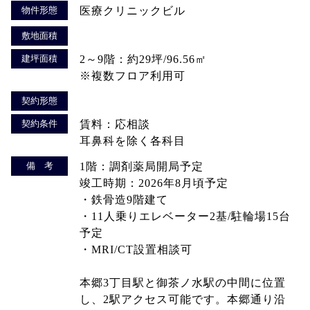
物件形態
医療クリニックビル
敷地面積
建坪面積
2～9階：約29坪/96.56㎡
※複数フロア利用可
契約形態
契約条件
賃料：応相談
耳鼻科を除く各科目
備 考
1階：調剤薬局開局予定
竣工時期：2026年8月頃予定
・鉄骨造9階建て
・11人乗りエレベーター2基/駐輪場15台
予定
・MRI/CT設置相談可
本郷3丁目駅と御茶ノ水駅の中間に位置
し、2駅アクセス可能です。本郷通り沿