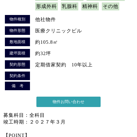
形成外科
乳腺科
精神科
その他
物件種別
他社物件
物件形態
医療クリニックビル
敷地面積
約105.8㎡
建坪面積
約32坪
契約形態
定期借家契約 10年以上
契約条件
備 考
募集科目：全科目
竣工時期：２０２７年３月
【POINT】