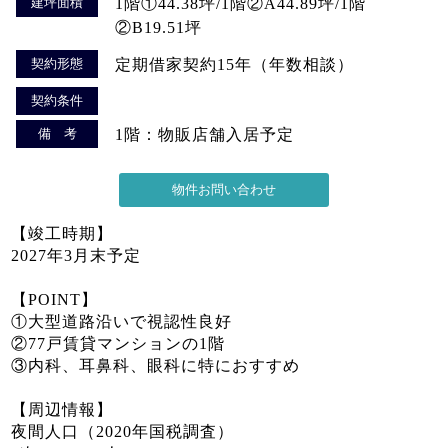
建坪面積
1階①44.38坪/1階②A44.89坪/1階
②B19.51坪
契約形態
定期借家契約15年（年数相談）
契約条件
備 考
1階：物販店舗入居予定
【竣工時期】
2027年3月末予定
【POINT】
①大型道路沿いで視認性良好
②77戸賃貸マンションの1階
③内科、耳鼻科、眼科に特におすすめ
【周辺情報】
夜間人口（2020年国税調査）