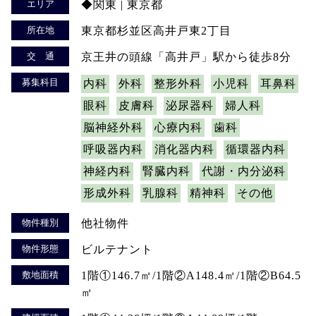
エリア
◆関東 | 東京都
所在地
東京都杉並区高井戸東2丁目
交 通
京王井の頭線「高井戸」駅から徒歩8分
募集科目
内科
外科
整形外科
小児科
耳鼻科
眼科
皮膚科
泌尿器科
婦人科
脳神経外科
心療内科
歯科
呼吸器内科
消化器内科
循環器内科
神経内科
腎臓内科
代謝・内分泌科
形成外科
乳腺科
精神科
その他
物件種別
他社物件
物件形態
ビルテナント
敷地面積
1階①146.7㎡/1階②A148.4㎡/1階②B64.5
㎡