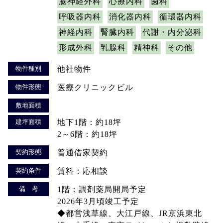
脳神経外科
心療内科
歯科
呼吸器内科
消化器内科
循環器内科
神経内科
腎臓内科
代謝・内分泌科
形成外科
乳腺科
精神科
その他
物件種別
他社物件
物件形態
医療クリニックビル
敷地面積
建坪面積
地下1階：約18坪
2～6階：約18坪
契約形態
普通借家契約
契約条件
賃料：応相談
備 考
1階：調剤薬局開局予定
2026年3月頃竣工予定
◆都営浅草線、大江戸線、JR京浜東北