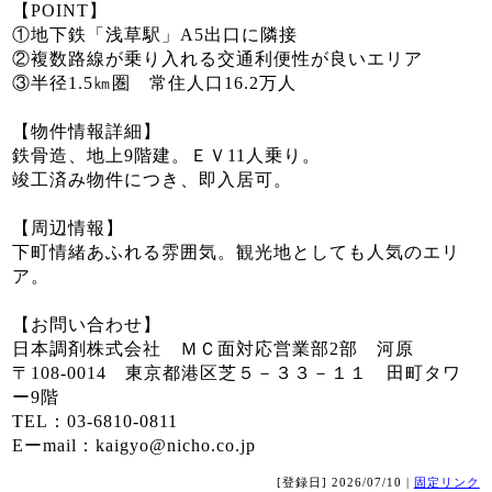
【POINT】
①地下鉄「浅草駅」A5出口に隣接
②複数路線が乗り入れる交通利便性が良いエリア
③半径1.5㎞圏 常住人口16.2万人
【物件情報詳細】
鉄骨造、地上9階建。ＥＶ11人乗り。
竣工済み物件につき、即入居可。
【周辺情報】
下町情緒あふれる雰囲気。観光地としても人気のエリ
ア。
【お問い合わせ】
日本調剤株式会社 ＭＣ面対応営業部2部 河原
〒108-0014 東京都港区芝５－３３－１１ 田町タワ
ー9階
TEL：03-6810-0811
Eーmail：kaigyo@nicho.co.jp
[登録日] 2026/07/10 |
固定リンク