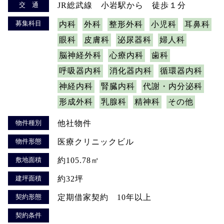
交 通
JR総武線 小岩駅から 徒歩１分
募集科目
内科
外科
整形外科
小児科
耳鼻科
眼科
皮膚科
泌尿器科
婦人科
脳神経外科
心療内科
歯科
呼吸器内科
消化器内科
循環器内科
神経内科
腎臓内科
代謝・内分泌科
形成外科
乳腺科
精神科
その他
物件種別
他社物件
物件形態
医療クリニックビル
敷地面積
約105.78㎡
建坪面積
約32坪
契約形態
定期借家契約 10年以上
契約条件