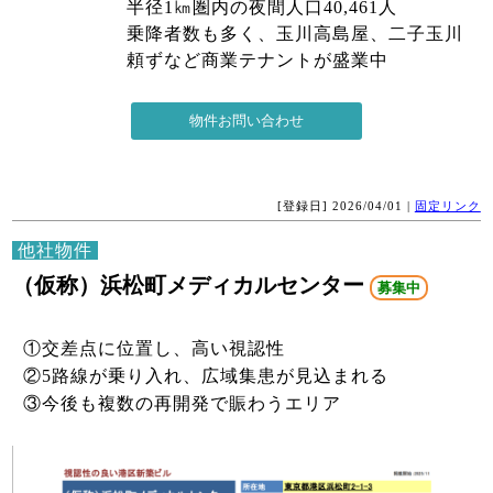
半径1㎞圏内の夜間人口40,461人
乗降者数も多く、玉川高島屋、二子玉川
頼ずなど商業テナントが盛業中
[登録日] 2026/04/01 |
固定リンク
他社物件
（仮称）浜松町メディカルセンター
募集中
①交差点に位置し、高い視認性
②5路線が乗り入れ、広域集患が見込まれる
③今後も複数の再開発で賑わうエリア