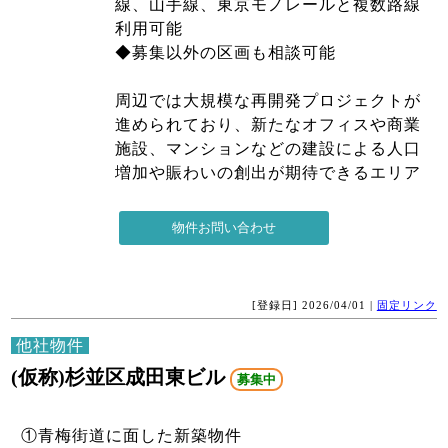
線、山手線、東京モノレールと複数路線
利用可能
◆募集以外の区画も相談可能
周辺では大規模な再開発プロジェクトが
進められており、新たなオフィスや商業
施設、マンションなどの建設による人口
増加や賑わいの創出が期待できるエリア
[登録日] 2026/04/01 |
固定リンク
他社物件
(仮称)杉並区成田東ビル
募集中
①青梅街道に面した新築物件