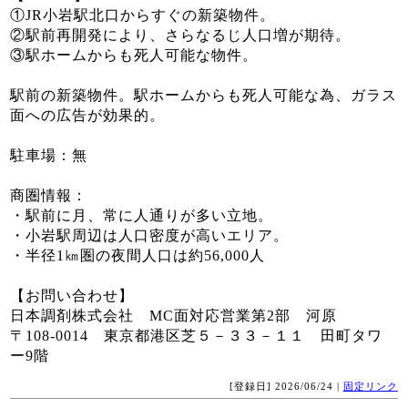
①JR小岩駅北口からすぐの新築物件。
②駅前再開発により、さらなるじ人口増が期待。
③駅ホームからも死人可能な物件。
駅前の新築物件。駅ホームからも死人可能な為、ガラス
面への広告が効果的。
駐車場：無
商圏情報：
・駅前に月、常に人通りが多い立地。
・小岩駅周辺は人口密度が高いエリア。
・半径1㎞圏の夜間人口は約56,000人
【お問い合わせ】
日本調剤株式会社 MC面対応営業第2部 河原
〒108-0014 東京都港区芝５－３３－１１ 田町タワ
ー9階
[登録日] 2026/06/24 |
固定リンク