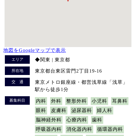
地図をGoogleマップで表示
エリア
◆関東 | 東京都
所在地
東京都台東区雷門2丁目19-16
交 通
東京メトロ銀座線・都営浅草線「浅草」
駅から徒歩1分
募集科目
内科
外科
整形外科
小児科
耳鼻科
眼科
皮膚科
泌尿器科
婦人科
脳神経外科
心療内科
歯科
呼吸器内科
消化器内科
循環器内科