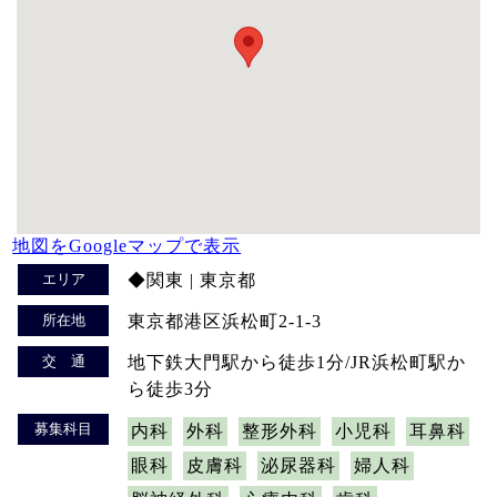
地図をGoogleマップで表示
エリア
◆関東 | 東京都
所在地
東京都港区浜松町2-1-3
交 通
地下鉄大門駅から徒歩1分/JR浜松町駅か
ら徒歩3分
募集科目
内科
外科
整形外科
小児科
耳鼻科
眼科
皮膚科
泌尿器科
婦人科