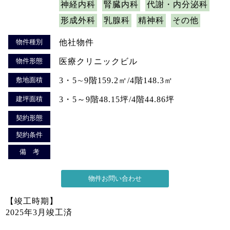
神経内科
腎臓内科
代謝・内分泌科
形成外科
乳腺科
精神科
その他
物件種別
他社物件
物件形態
医療クリニックビル
敷地面積
3・5∼9階159.2㎡/4階148.3㎡
建坪面積
3・5～9階48.15坪/4階44.86坪
契約形態
契約条件
備 考
【竣工時期】
2025年3月竣工済