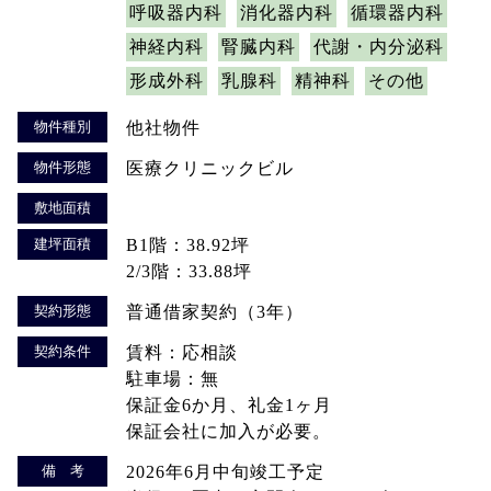
呼吸器内科
消化器内科
循環器内科
神経内科
腎臓内科
代謝・内分泌科
形成外科
乳腺科
精神科
その他
物件種別
他社物件
物件形態
医療クリニックビル
敷地面積
建坪面積
B1階：38.92坪
2/3階：33.88坪
契約形態
普通借家契約（3年）
契約条件
賃料：応相談
駐車場：無
保証金6か月、礼金1ヶ月
保証会社に加入が必要。
備 考
2026年6月中旬竣工予定