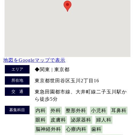
地図をGoogleマップで表示
エリア
◆関東 | 東京都
所在地
東京都世田谷区玉川2丁目16
交 通
東急田園都市線、大井町線二子玉川駅か
ら徒歩5分
募集科目
内科
外科
整形外科
小児科
耳鼻科
眼科
皮膚科
泌尿器科
婦人科
脳神経外科
心療内科
歯科