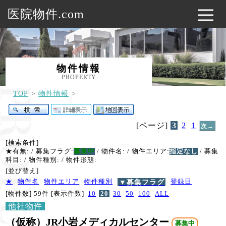
医院物件.com
物件情報
PROPERTY
TOP
物件情報
[ページ]
3
2
1
次→
[検索条件]
★有無:
/ 募集フラグ:
募集中
/ 物件名:
/ 物件エリア:
指定なし
/ 募集
科目:
/ 物件種別:
/ 物件形態:
[並び替え]
★
物件名
物件エリア
物件種別
▼募集フラグ
登録日
[物件数] 59件
[表示件数]
10
20
30
50
100
ALL
他社物件
（仮称）JR小岩メディカルセンター
募集中