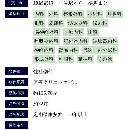
交 通
JR総武線 小岩駅から 徒歩１分
募集科目
内科
外科
整形外科
小児科
耳鼻科
眼科
皮膚科
泌尿器科
婦人科
脳神経外科
心療内科
歯科
呼吸器内科
消化器内科
循環器内科
神経内科
腎臓内科
代謝・内分泌科
形成外科
乳腺科
精神科
その他
物件種別
他社物件
物件形態
医療クリニックビル
敷地面積
約105.78㎡
建坪面積
約32坪
契約形態
定期借家契約 10年以上
契約条件