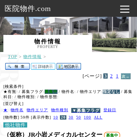
医院物件.com
物件情報
PROPERTY
TOP
物件情報
[ページ]
3
2
1
次→
[検索条件]
★有無:
/ 募集フラグ:
募集中
/ 物件名:
/ 物件エリア:
指定なし
/ 募集
科目:
/ 物件種別:
/ 物件形態:
[並び替え]
★
物件名
物件エリア
物件種別
▼募集フラグ
登録日
[物件数] 59件
[表示件数]
10
20
30
50
100
ALL
他社物件
（仮称）JR小岩メディカルセンター
募集中