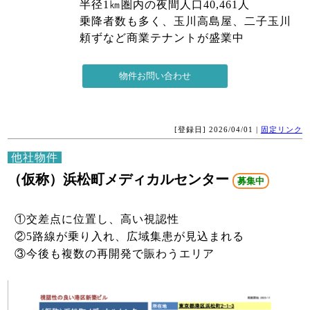
半径1㎞圏内の夜間人口40,461人
乗降者数も多く、玉川高島屋、二子玉川
頼ずなど商業テナントが盛業中
[登録日] 2026/04/01 |
固定リンク
他社物件
（仮称）浜松町メディカルセンター
募集中
①交差点に位置し、高い視認性
②5路線が乗り入れ、広域集患が見込まれる
③今後も複数の再開発で賑わうエリア