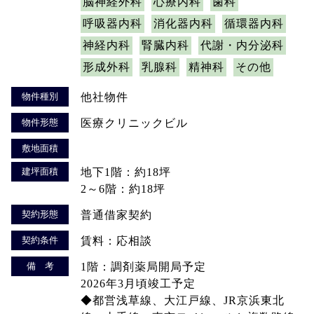
脳神経外科
心療内科
歯科
呼吸器内科
消化器内科
循環器内科
神経内科
腎臓内科
代謝・内分泌科
形成外科
乳腺科
精神科
その他
物件種別
他社物件
物件形態
医療クリニックビル
敷地面積
建坪面積
地下1階：約18坪
2～6階：約18坪
契約形態
普通借家契約
契約条件
賃料：応相談
備 考
1階：調剤薬局開局予定
2026年3月頃竣工予定
◆都営浅草線、大江戸線、JR京浜東北