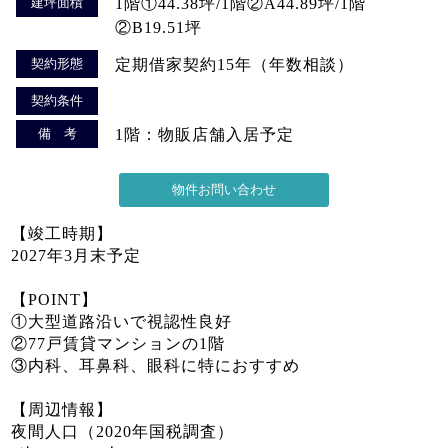
建坪面積
1階①44.38坪/1階②A44.89坪/1階
②B19.51坪
契約形態
定期借家契約15年（年数相談）
契約条件
備 考
1階：物販店舗入居予定
【竣工時期】
2027年3月末予定
【POINT】
①大型道路沿いで視認性良好
②77戸賃貸マンションの1階
③内科、耳鼻科、眼科に特におすすめ
【周辺情報】
夜間人口（2020年国税調査）