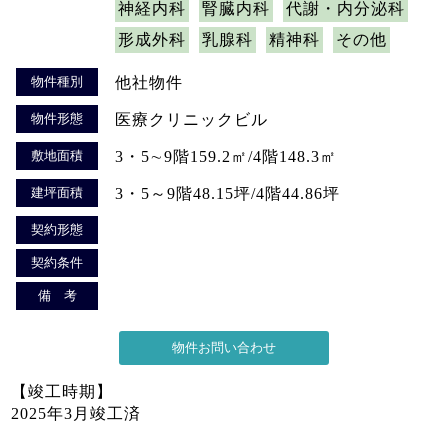
神経内科
腎臓内科
代謝・内分泌科
形成外科
乳腺科
精神科
その他
物件種別
他社物件
物件形態
医療クリニックビル
敷地面積
3・5∼9階159.2㎡/4階148.3㎡
建坪面積
3・5～9階48.15坪/4階44.86坪
契約形態
契約条件
備 考
【竣工時期】
2025年3月竣工済