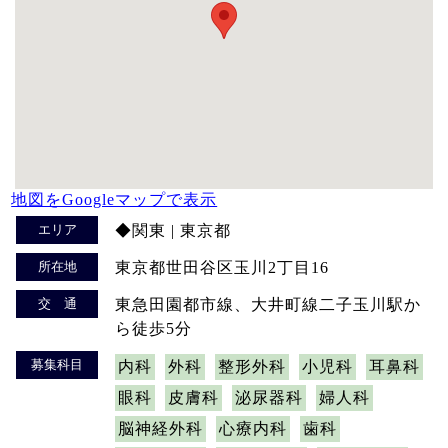
地図をGoogleマップで表示
エリア
◆関東 | 東京都
所在地
東京都世田谷区玉川2丁目16
交 通
東急田園都市線、大井町線二子玉川駅か
ら徒歩5分
募集科目
内科
外科
整形外科
小児科
耳鼻科
眼科
皮膚科
泌尿器科
婦人科
脳神経外科
心療内科
歯科