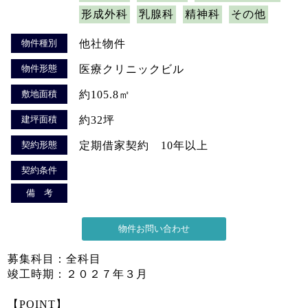
形成外科
乳腺科
精神科
その他
物件種別
他社物件
物件形態
医療クリニックビル
敷地面積
約105.8㎡
建坪面積
約32坪
契約形態
定期借家契約 10年以上
契約条件
備 考
募集科目：全科目
竣工時期：２０２７年３月
【POINT】