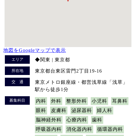
地図をGoogleマップで表示
エリア
◆関東 | 東京都
所在地
東京都台東区雷門2丁目19-16
交 通
東京メトロ銀座線・都営浅草線「浅草」
駅から徒歩1分
募集科目
内科
外科
整形外科
小児科
耳鼻科
眼科
皮膚科
泌尿器科
婦人科
脳神経外科
心療内科
歯科
呼吸器内科
消化器内科
循環器内科