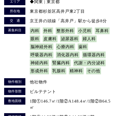
エリア
◆関東 | 東京都
所在地
東京都杉並区高井戸東2丁目
交 通
京王井の頭線「高井戸」駅から徒歩8分
募集科目
内科
外科
整形外科
小児科
耳鼻科
眼科
皮膚科
泌尿器科
婦人科
脳神経外科
心療内科
歯科
呼吸器内科
消化器内科
循環器内科
神経内科
腎臓内科
代謝・内分泌科
形成外科
乳腺科
精神科
その他
物件種別
他社物件
物件形態
ビルテナント
敷地面積
1階①146.7㎡/1階②A148.4㎡/1階②B64.5
㎡