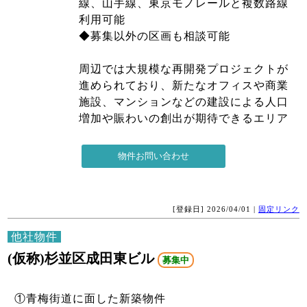
線、山手線、東京モノレールと複数路線
利用可能
◆募集以外の区画も相談可能
周辺では大規模な再開発プロジェクトが
進められており、新たなオフィスや商業
施設、マンションなどの建設による人口
増加や賑わいの創出が期待できるエリア
[登録日] 2026/04/01 |
固定リンク
他社物件
(仮称)杉並区成田東ビル
募集中
①青梅街道に面した新築物件