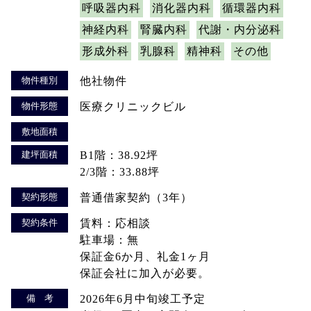
呼吸器内科
消化器内科
循環器内科
神経内科
腎臓内科
代謝・内分泌科
形成外科
乳腺科
精神科
その他
物件種別
他社物件
物件形態
医療クリニックビル
敷地面積
建坪面積
B1階：38.92坪
2/3階：33.88坪
契約形態
普通借家契約（3年）
契約条件
賃料：応相談
駐車場：無
保証金6か月、礼金1ヶ月
保証会社に加入が必要。
備 考
2026年6月中旬竣工予定