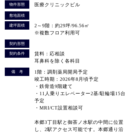
物件形態
医療クリニックビル
敷地面積
建坪面積
2～9階：約29坪/96.56㎡
※複数フロア利用可
契約形態
契約条件
賃料：応相談
耳鼻科を除く各科目
備 考
1階：調剤薬局開局予定
竣工時期：2026年8月頃予定
・鉄骨造9階建て
・11人乗りエレベーター2基/駐輪場15台
予定
・MRI/CT設置相談可
本郷3丁目駅と御茶ノ水駅の中間に位置
し、2駅アクセス可能です。本郷通り沿