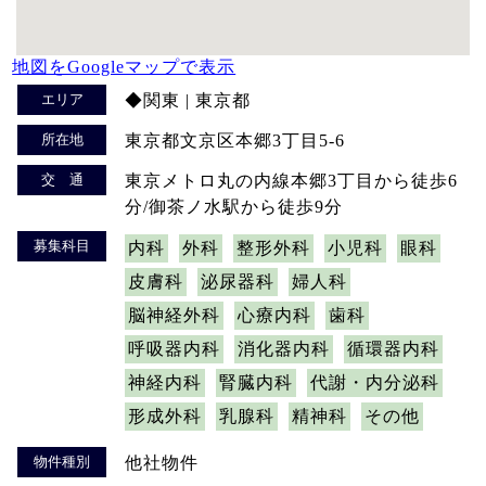
地図をGoogleマップで表示
エリア
◆関東 | 東京都
所在地
東京都文京区本郷3丁目5-6
交 通
東京メトロ丸の内線本郷3丁目から徒歩6
分/御茶ノ水駅から徒歩9分
募集科目
内科
外科
整形外科
小児科
眼科
皮膚科
泌尿器科
婦人科
脳神経外科
心療内科
歯科
呼吸器内科
消化器内科
循環器内科
神経内科
腎臓内科
代謝・内分泌科
形成外科
乳腺科
精神科
その他
物件種別
他社物件