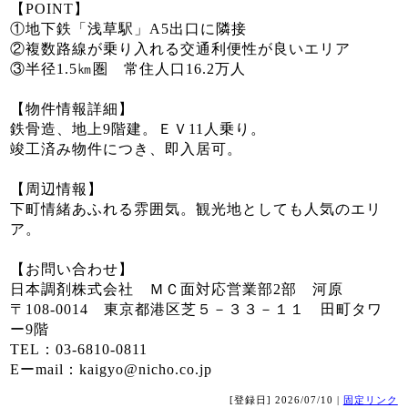
【POINT】
①地下鉄「浅草駅」A5出口に隣接
②複数路線が乗り入れる交通利便性が良いエリア
③半径1.5㎞圏 常住人口16.2万人
【物件情報詳細】
鉄骨造、地上9階建。ＥＶ11人乗り。
竣工済み物件につき、即入居可。
【周辺情報】
下町情緒あふれる雰囲気。観光地としても人気のエリ
ア。
【お問い合わせ】
日本調剤株式会社 ＭＣ面対応営業部2部 河原
〒108-0014 東京都港区芝５－３３－１１ 田町タワ
ー9階
TEL：03-6810-0811
Eーmail：kaigyo@nicho.co.jp
[登録日] 2026/07/10 |
固定リンク