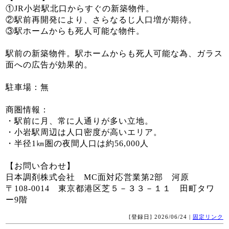
①JR小岩駅北口からすぐの新築物件。
②駅前再開発により、さらなるじ人口増が期待。
③駅ホームからも死人可能な物件。
駅前の新築物件。駅ホームからも死人可能な為、ガラス
面への広告が効果的。
駐車場：無
商圏情報：
・駅前に月、常に人通りが多い立地。
・小岩駅周辺は人口密度が高いエリア。
・半径1㎞圏の夜間人口は約56,000人
【お問い合わせ】
日本調剤株式会社 MC面対応営業第2部 河原
〒108-0014 東京都港区芝５－３３－１１ 田町タワ
ー9階
[登録日] 2026/06/24 |
固定リンク