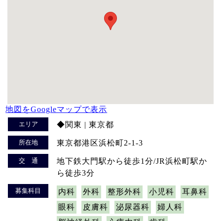
地図をGoogleマップで表示
エリア
◆関東 | 東京都
所在地
東京都港区浜松町2-1-3
交 通
地下鉄大門駅から徒歩1分/JR浜松町駅か
ら徒歩3分
募集科目
内科
外科
整形外科
小児科
耳鼻科
眼科
皮膚科
泌尿器科
婦人科