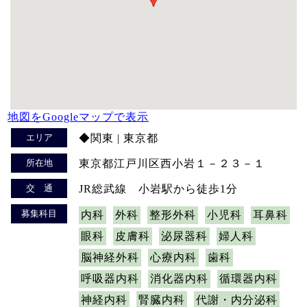
地図をGoogleマップで表示
エリア
◆関東 | 東京都
所在地
東京都江戸川区西小岩１－２３－１
交 通
JR総武線 小岩駅から徒歩1分
募集科目
内科
外科
整形外科
小児科
耳鼻科
眼科
皮膚科
泌尿器科
婦人科
脳神経外科
心療内科
歯科
呼吸器内科
消化器内科
循環器内科
神経内科
腎臓内科
代謝・内分泌科