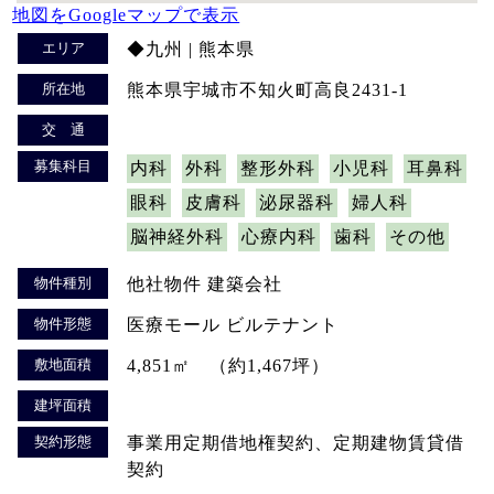
地図をGoogleマップで表示
エリア
◆九州 | 熊本県
所在地
熊本県宇城市不知火町高良2431-1
交 通
募集科目
内科
外科
整形外科
小児科
耳鼻科
眼科
皮膚科
泌尿器科
婦人科
脳神経外科
心療内科
歯科
その他
物件種別
他社物件 建築会社
物件形態
医療モール ビルテナント
敷地面積
4,851㎡ （約1,467坪）
建坪面積
契約形態
事業用定期借地権契約、定期建物賃貸借
契約