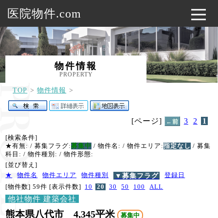
医院物件.com
物件情報
PROPERTY
TOP
物件情報
[ページ]
3
2
1
←前
[検索条件]
★有無:
/ 募集フラグ:
募集中
/ 物件名:
/ 物件エリア:
指定なし
/ 募集
科目:
/ 物件種別:
/ 物件形態:
[並び替え]
★
物件名
物件エリア
物件種別
▼募集フラグ
登録日
[物件数] 59件
[表示件数]
10
20
30
50
100
ALL
他社物件 建築会社
熊本県八代市 4,345平米
募集中