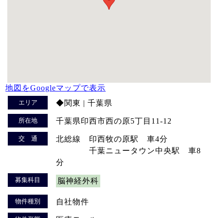
地図をGoogleマップで表示
エリア
◆関東 | 千葉県
所在地
千葉県印西市西の原5丁目11-12
交 通
北総線 印西牧の原駅 車4分
千葉ニュータウン中央駅 車8
分
募集科目
脳神経外科
物件種別
自社物件