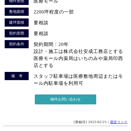
物件形態
医療モール
敷地面積
2200坪程度の一部
建坪面積
要相談
契約形態
要相談
契約条件
契約期間：20年
設計・施工は株式会社安成工務店とする
医療モール内薬局はいちのみや薬局印西
店とする
備 考
スタッフ駐車場は医療敷地周辺またはモ
ール内駐車場を利用可
[登録日] 2025/02/21 |
固定リンク