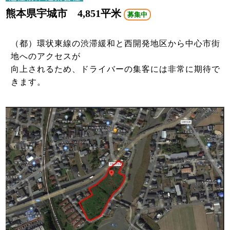
熊本県宇城市 4,851平米
募集中
（都）環状東線の渋滞緩和と⻄開発地区から中⼼市街
地へのアクセスが
向上されるため、ドライバーの集客には非常に期待で
きます。