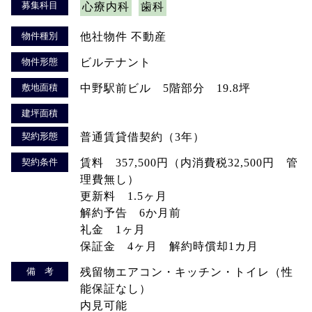
募集科目
心療内科
歯科
物件種別
他社物件 不動産
物件形態
ビルテナント
敷地面積
中野駅前ビル 5階部分 19.8坪
建坪面積
契約形態
普通賃貸借契約（3年）
契約条件
賃料 357,500円（内消費税32,500円 管
理費無し）
更新料 1.5ヶ月
解約予告 6か月前
礼金 1ヶ月
保証金 4ヶ月 解約時償却1カ月
備 考
残留物エアコン・キッチン・トイレ（性
能保証なし）
内見可能