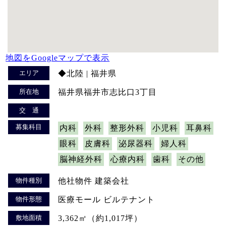
地図をGoogleマップで表示
エリア
◆北陸 | 福井県
所在地
福井県福井市志比口3丁目
交 通
募集科目
内科
外科
整形外科
小児科
耳鼻科
眼科
皮膚科
泌尿器科
婦人科
脳神経外科
心療内科
歯科
その他
物件種別
他社物件 建築会社
物件形態
医療モール ビルテナント
敷地面積
3,362㎡（約1,017坪）