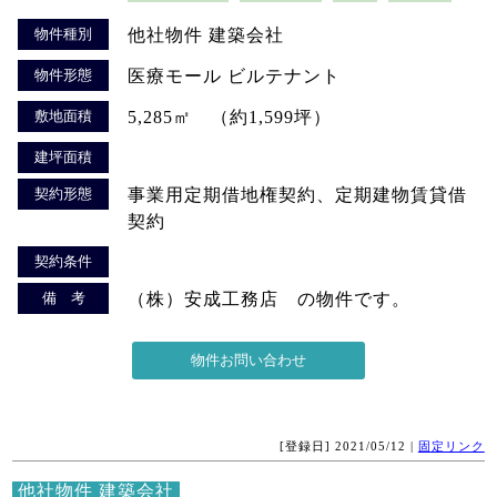
物件種別
他社物件 建築会社
物件形態
医療モール ビルテナント
敷地面積
5,285㎡ （約1,599坪）
建坪面積
契約形態
事業用定期借地権契約、定期建物賃貸借
契約
契約条件
備 考
（株）安成工務店 の物件です。
[登録日] 2021/05/12 |
固定リンク
他社物件 建築会社