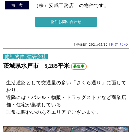
備 考
（株）安成工務店 の物件です。
[登録日] 2021/05/12 |
固定リンク
他社物件 建築会社
茨城県水戸市 5,285平米
募集中
生活道路として交通量の多い「さくら通り」に面して
おり、
近隣にはアパレル・物販・ドラッグストアなど商業店
舗・住宅が集積している
非常に賑わいのあるエリアでございます。