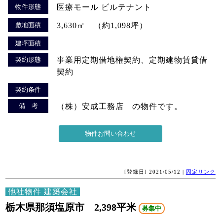
物件形態
医療モール ビルテナント
敷地面積
3,630㎡ （約1,098坪）
建坪面積
契約形態
事業用定期借地権契約、定期建物賃貸借
契約
契約条件
備 考
（株）安成工務店 の物件です。
[登録日] 2021/05/12 |
固定リンク
他社物件 建築会社
栃木県那須塩原市 2,398平米
募集中