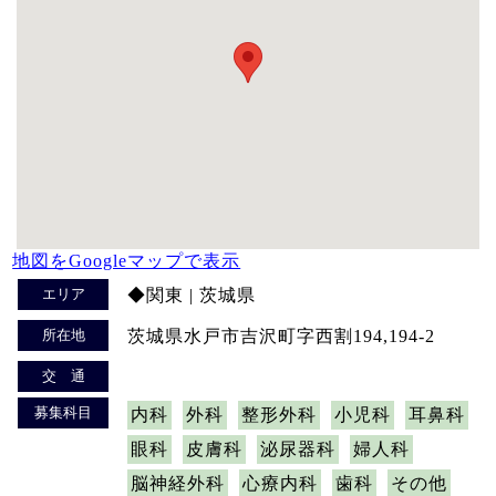
地図をGoogleマップで表示
エリア
◆関東 | 茨城県
所在地
茨城県水戸市吉沢町字西割194,194-2
交 通
募集科目
内科
外科
整形外科
小児科
耳鼻科
眼科
皮膚科
泌尿器科
婦人科
脳神経外科
心療内科
歯科
その他