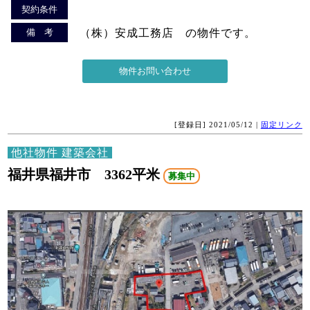
契約条件
備 考
（株）安成工務店 の物件です。
[登録日] 2021/05/12 |
固定リンク
他社物件 建築会社
福井県福井市 3362平米
募集中