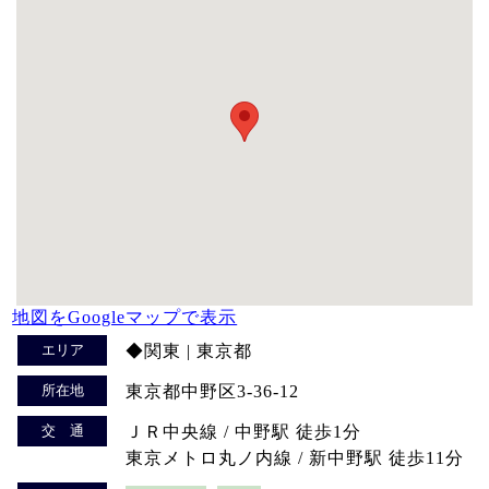
地図をGoogleマップで表示
エリア
◆関東 | 東京都
所在地
東京都中野区3-36-12
交 通
ＪＲ中央線 / 中野駅 徒歩1分
東京メトロ丸ノ内線 / 新中野駅 徒歩11分