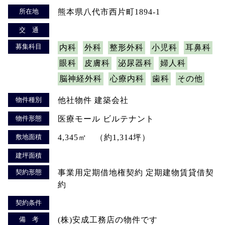
所在地
熊本県八代市西片町1894-1
交 通
募集科目
内科
外科
整形外科
小児科
耳鼻科
眼科
皮膚科
泌尿器科
婦人科
脳神経外科
心療内科
歯科
その他
物件種別
他社物件 建築会社
物件形態
医療モール ビルテナント
敷地面積
4,345㎡ （約1,314坪）
建坪面積
契約形態
事業用定期借地権契約 定期建物賃貸借契
約
契約条件
備 考
(株)安成工務店の物件です