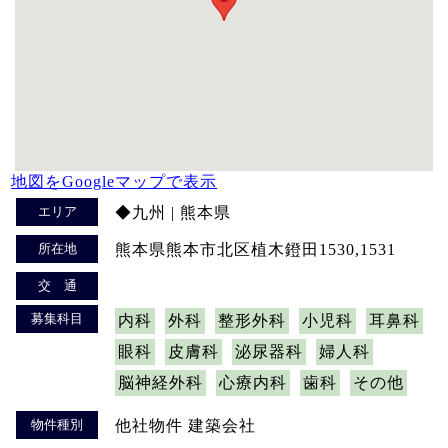
地図をGoogleマップで表示
エリア
◆九州 | 熊本県
所在地
熊本県熊本市北区植木鐙田1530,1531
交 通
募集科目
内科
外科
整形外科
小児科
耳鼻科
眼科
皮膚科
泌尿器科
婦人科
脳神経外科
心療内科
歯科
その他
物件種別
他社物件 建築会社