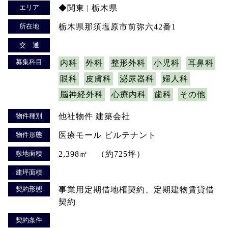
エリア
◆関東 | 栃木県
所在地
栃木県那須塩原市前弥六42番1
交 通
募集科目
内科
外科
整形外科
小児科
耳鼻科
眼科
皮膚科
泌尿器科
婦人科
脳神経外科
心療内科
歯科
その他
物件種別
他社物件 建築会社
物件形態
医療モール ビルテナント
敷地面積
2,398㎡ （約725坪）
建坪面積
契約形態
事業用定期借地権契約、定期建物賃貸借
契約
契約条件