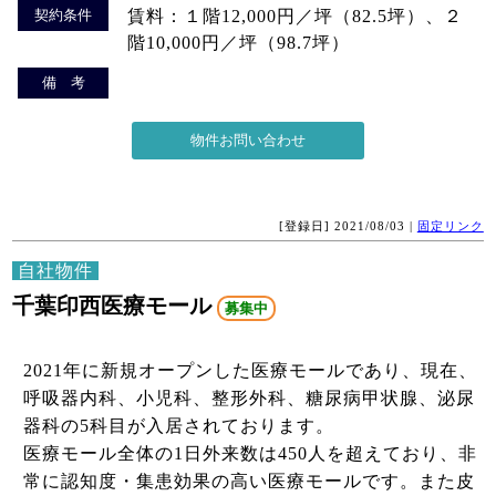
契約条件
賃料：１階12,000円／坪（82.5坪）、２
階10,000円／坪（98.7坪）
備 考
[登録日] 2021/08/03 |
固定リンク
自社物件
千葉印西医療モール
募集中
2021年に新規オープンした医療モールであり、現在、
呼吸器内科、小児科、整形外科、糖尿病甲状腺、泌尿
器科の5科目が入居されております。
医療モール全体の1日外来数は450人を超えており、非
常に認知度・集患効果の高い医療モールです。また皮