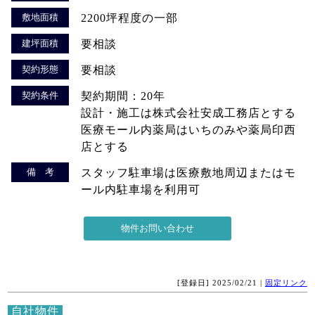
敷地面積
2200坪程度の一部
建坪面積
要相談
契約形態
要相談
契約条件
契約期間：20年
設計・施工は株式会社安成工務店とする
医療モール内薬局はいちのみや薬局印西
店とする
備 考
スタッフ駐車場は医療敷地周辺またはモ
ール内駐車場を利用可
[登録日] 2025/02/21 |
固定リンク
自社物件