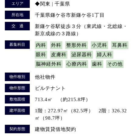
エリア
◆関東 | 千葉県
所在地
千葉県鎌ケ谷市新鎌ケ谷1丁目
交 通
新鎌ケ谷駅徒歩３分（東武線・北総線・
新京成線の３路線）
募集科目
内科
外科
整形外科
小児科
耳鼻科
眼科
皮膚科
泌尿器科
婦人科
脳神経外科
心療内科
歯科
その他
物件種別
他社物件
物件形態
ビルテナント
敷地面積
713.4㎡ （約215.8坪）
建坪面積
1階：272.97㎡（82.5坪） 2階：326.32
㎡（98.7坪）
契約形態
建物賃貸借地契約