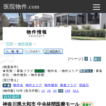
医院物件.com
物件情報
PROPERTY
TOP
物件情報
[ページ]
2
1
次→
[検索条件]
★有無:
/ 募集フラグ:
募集中
/ 物件名:
/ 物件エリア:
指定なし
/ 募集
科目:
/ 物件種別:
/ 物件形態:
[並び替え]
▼★
物件名
物件エリア
物件種別
募集フラグ
登録日
[物件数] 59件
[表示件数]
10
20
30
50
100
ALL
自社物件
神奈川県大和市 中央林間医療モール
募集中