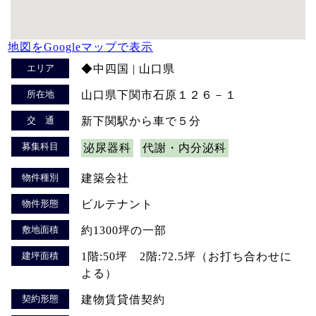
地図をGoogleマップで表示
エリア
◆中四国 | 山口県
所在地
山口県下関市石原１２６－１
交 通
新下関駅から車で５分
募集科目
泌尿器科
代謝・内分泌科
物件種別
建築会社
物件形態
ビルテナント
敷地面積
約1300坪の一部
建坪面積
1階:50坪 2階:72.5坪（お打ち合わせに
よる）
契約形態
建物賃貸借契約