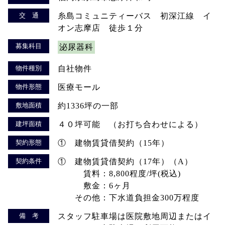
交 通
糸島コミュニティーバス 初深江線 イ
オン志摩店 徒歩１分
募集科目
泌尿器科
物件種別
自社物件
物件形態
医療モール
敷地面積
約1336坪の一部
建坪面積
４０坪可能 （お打ち合わせによる）
契約形態
① 建物賃貸借契約（15年）
契約条件
① 建物賃貸借契約（17年）（A）
賃料：8,800程度/坪(税込)
敷金：6ヶ月
その他：下水道負担金300万程度
備 考
スタッフ駐車場は医院敷地周辺またはイ