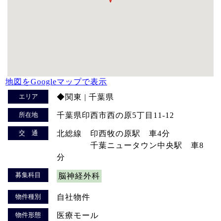
地図をGoogleマップで表示
エリア
◆関東 | 千葉県
所在地
千葉県印西市西の原5丁目11-12
交 通
北総線 印西牧の原駅 車4分
千葉ニュータウン中央駅 車8
分
募集科目
脳神経外科
物件種別
自社物件
物件形態
医療モール