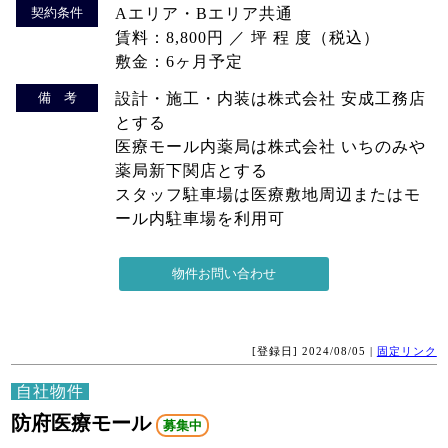
契約条件
Aエリア・Bエリア共通
賃料：8,800円 ／ 坪 程 度（税込）
敷金：6ヶ月予定
備 考
設計・施工・内装は株式会社 安成工務店
とする
医療モール内薬局は株式会社 いちのみや
薬局新下関店とする
スタッフ駐車場は医療敷地周辺またはモ
ール内駐車場を利用可
[登録日] 2024/08/05 |
固定リンク
自社物件
防府医療モール
募集中