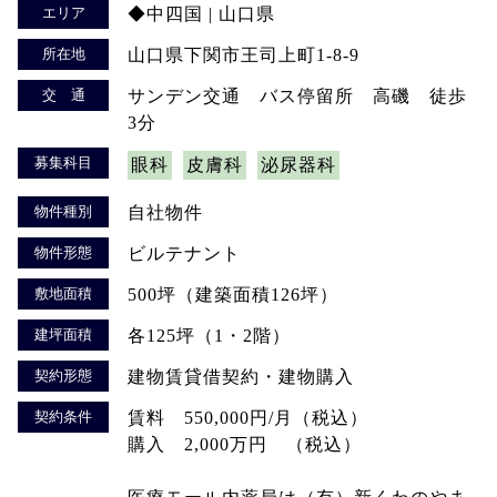
エリア
◆中四国 | 山口県
所在地
山口県下関市王司上町1-8-9
交 通
サンデン交通 バス停留所 高磯 徒歩
3分
募集科目
眼科
皮膚科
泌尿器科
物件種別
自社物件
物件形態
ビルテナント
敷地面積
500坪（建築面積126坪）
建坪面積
各125坪（1・2階）
契約形態
建物賃貸借契約・建物購入
契約条件
賃料 550,000円/月（税込）
購入 2,000万円 （税込）