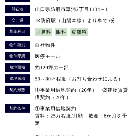
所在地
山口県防府市華浦2丁目1134－1
交 通
JR防府駅（山陽本線）より車で5分
募集科目
耳鼻科
眼科
皮膚科
物件種別
自社物件
物件形態
医療モール
敷地面積
約129坪の一部
建坪面積
50～80坪程度（お打ち合わせによる）
契約形態
①事業用借地契約（20年） ②建物賃貸
借契約（20年）
契約条件
①事業用借地契約
賃料：25万程度/月額 敷金：6か月を予
定