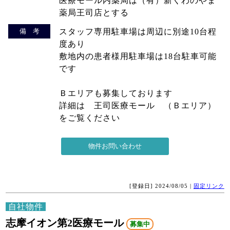
医療モール内薬局は（有）新くわのやま
薬局王司店とする
備 考
スタッフ専用駐車場は周辺に別途10台程
度あり
敷地内の患者様用駐車場は18台駐車可能
です
Ｂエリアも募集しております
詳細は 王司医療モール （Ｂエリア）
をご覧ください
[登録日] 2024/08/05 |
固定リンク
自社物件
志摩イオン第2医療モール
募集中