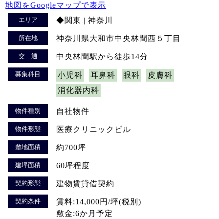
地図をGoogleマップで表示
エリア
◆関東 | 神奈川
所在地
神奈川県大和市中央林間西５丁目
交 通
中央林間駅から徒歩14分
募集科目
小児科
耳鼻科
眼科
皮膚科
消化器内科
物件種別
自社物件
物件形態
医療クリニックビル
敷地面積
約700坪
建坪面積
60坪程度
契約形態
建物賃貸借契約
契約条件
賃料:14,000円/坪(税別)
敷金:6か月予定