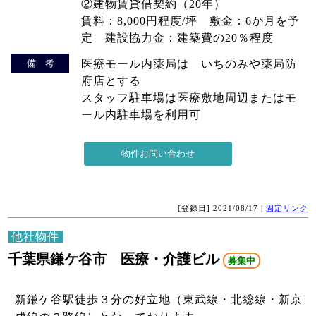
②建物賃貸借契約（20年）
賃料：8,000円程度/坪 敷金：6か月を予
定 建設協力金：建築費の20％程度
備 考
医療モール内薬局は いちのみや薬局防
府店とする
スタッフ駐車場は医療敷地周辺またはモ
ール内駐車場を利用可
[登録日] 2021/08/17 |
固定リンク
他社物件
千葉県鎌ケ谷市 医療・介護ビル
募集中
新鎌ケ谷駅徒歩３分の好立地（東武線・北総線・新京