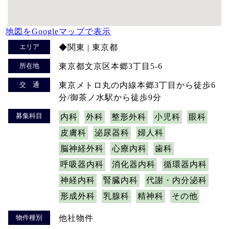
地図をGoogleマップで表示
エリア
◆関東 | 東京都
所在地
東京都文京区本郷3丁目5-6
交 通
東京メトロ丸の内線本郷3丁目から徒歩6
分/御茶ノ水駅から徒歩9分
募集科目
内科
外科
整形外科
小児科
眼科
皮膚科
泌尿器科
婦人科
脳神経外科
心療内科
歯科
呼吸器内科
消化器内科
循環器内科
神経内科
腎臓内科
代謝・内分泌科
形成外科
乳腺科
精神科
その他
物件種別
他社物件