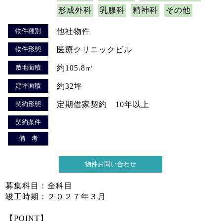
形成外科
乳腺科
精神科
その他
物件種別
他社物件
物件形態
医療クリニックビル
敷地面積
約105.8㎡
建坪面積
約32坪
契約形態
定期借家契約 10年以上
契約条件
備 考
募集科目：全科目
竣工時期：２０２７年３月
【POINT】