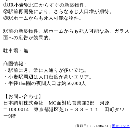
①JR小岩駅北口からすぐの新築物件。
②駅前再開発により、さらなるじ人口増が期待。
③駅ホームからも死人可能な物件。
駅前の新築物件。駅ホームからも死人可能な為、ガラス
面への広告が効果的。
駐車場：無
商圏情報：
・駅前に月、常に人通りが多い立地。
・小岩駅周辺は人口密度が高いエリア。
・半径1㎞圏の夜間人口は約56,000人
【お問い合わせ】
日本調剤株式会社 MC面対応営業第2部 河原
〒108-0014 東京都港区芝５－３３－１１ 田町タワ
ー9階
[登録日] 2026/06/24 |
固定リンク