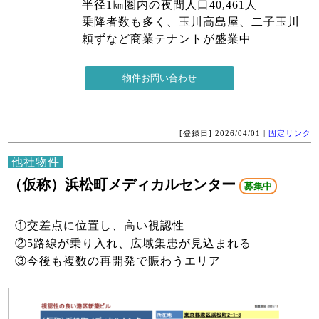
半径1㎞圏内の夜間人口40,461人
乗降者数も多く、玉川高島屋、二子玉川
頼ずなど商業テナントが盛業中
[登録日] 2026/04/01 |
固定リンク
他社物件
（仮称）浜松町メディカルセンター
募集中
①交差点に位置し、高い視認性
②5路線が乗り入れ、広域集患が見込まれる
③今後も複数の再開発で賑わうエリア