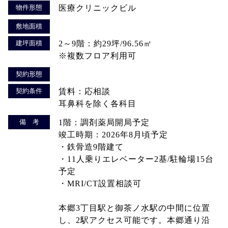
物件形態
医療クリニックビル
敷地面積
建坪面積
2～9階：約29坪/96.56㎡
※複数フロア利用可
契約形態
契約条件
賃料：応相談
耳鼻科を除く各科目
備 考
1階：調剤薬局開局予定
竣工時期：2026年8月頃予定
・鉄骨造9階建て
・11人乗りエレベーター2基/駐輪場15台
予定
・MRI/CT設置相談可
本郷3丁目駅と御茶ノ水駅の中間に位置
し、2駅アクセス可能です。本郷通り沿