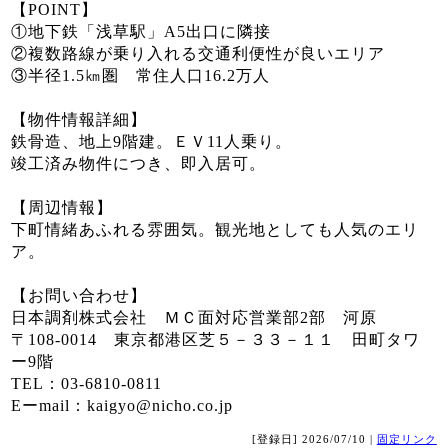
【POINT】
①地下鉄「浅草駅」A5出口に隣接
②複数路線が乗り入れる交通利便性が良いエリア
③半径1.5㎞圏 常住人口16.2万人
【物件情報詳細】
鉄骨造、地上9階建。ＥＶ11人乗り。
竣工済み物件につき、即入居可。
【周辺情報】
下町情緒あふれる雰囲気。観光地としても人気のエリ
ア。
【お問い合わせ】
日本調剤株式会社 ＭＣ面対応営業部2部 河原
〒108-0014 東京都港区芝５－３３－１１ 田町タワ
ー9階
TEL：03-6810-0811
Eーmail：kaigyo@nicho.co.jp
[登録日] 2026/07/10 |
固定リンク