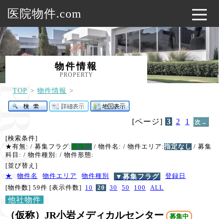
医院物件.com
物件情報
PROPERTY
TOP
物件情報
[ページ]
3
2
1
次→
[検索条件]
★有無:
/ 募集フラグ:
募集中
/ 物件名:
/ 物件エリア:
指定なし
/ 募集
科目:
/ 物件種別:
/ 物件形態:
[並び替え]
★
物件名
物件エリア
物件種別
▼募集フラグ
登録日
[物件数] 59件
[表示件数]
10
20
30
50
100
ALL
他社物件
（仮称）JR小岩メディカルセンター
募集中