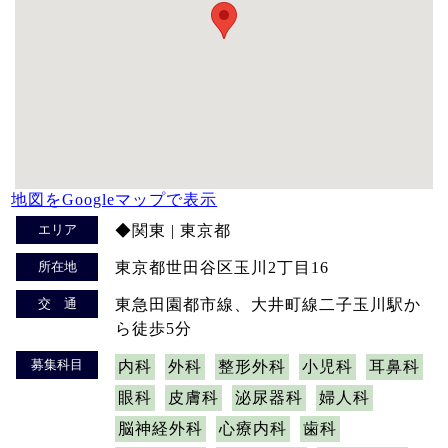
地図をGoogleマップで表示
エリア
◆関東 | 東京都
所在地
東京都世田谷区玉川2丁目16
交 通
東急田園都市線、大井町線二子玉川駅か
ら徒歩5分
募集科目
内科
外科
整形外科
小児科
耳鼻科
眼科
皮膚科
泌尿器科
婦人科
脳神経外科
心療内科
歯科