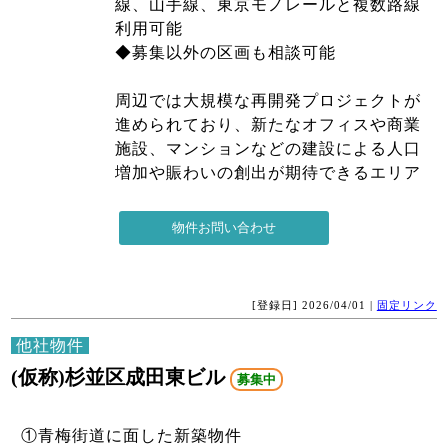
線、山手線、東京モノレールと複数路線
利用可能
◆募集以外の区画も相談可能
周辺では大規模な再開発プロジェクトが
進められており、新たなオフィスや商業
施設、マンションなどの建設による人口
増加や賑わいの創出が期待できるエリア
[登録日] 2026/04/01 |
固定リンク
他社物件
(仮称)杉並区成田東ビル
募集中
①青梅街道に面した新築物件