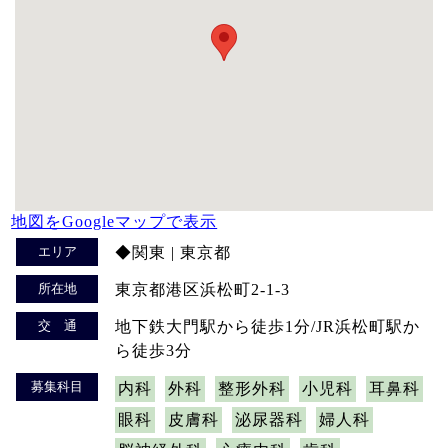
地図をGoogleマップで表示
エリア
◆関東 | 東京都
所在地
東京都港区浜松町2-1-3
交 通
地下鉄大門駅から徒歩1分/JR浜松町駅か
ら徒歩3分
募集科目
内科
外科
整形外科
小児科
耳鼻科
眼科
皮膚科
泌尿器科
婦人科