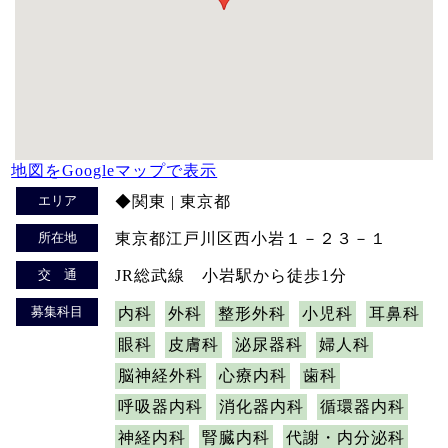
地図をGoogleマップで表示
エリア
◆関東 | 東京都
所在地
東京都江戸川区西小岩１－２３－１
交 通
JR総武線 小岩駅から徒歩1分
募集科目
内科
外科
整形外科
小児科
耳鼻科
眼科
皮膚科
泌尿器科
婦人科
脳神経外科
心療内科
歯科
呼吸器内科
消化器内科
循環器内科
神経内科
腎臓内科
代謝・内分泌科