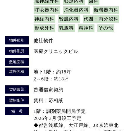
脳神経外科
心療内科
歯科
呼吸器内科
消化器内科
循環器内科
神経内科
腎臓内科
代謝・内分泌科
形成外科
乳腺科
精神科
その他
物件種別
他社物件
物件形態
医療クリニックビル
敷地面積
建坪面積
地下1階：約18坪
2～6階：約18坪
契約形態
普通借家契約
契約条件
賃料：応相談
備 考
1階：調剤薬局開局予定
2026年3月頃竣工予定
◆都営浅草線、大江戸線、JR京浜東北