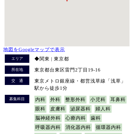
地図をGoogleマップで表示
エリア
◆関東 | 東京都
所在地
東京都台東区雷門2丁目19-16
交 通
東京メトロ銀座線・都営浅草線「浅草」
駅から徒歩1分
募集科目
内科
外科
整形外科
小児科
耳鼻科
眼科
皮膚科
泌尿器科
婦人科
脳神経外科
心療内科
歯科
呼吸器内科
消化器内科
循環器内科