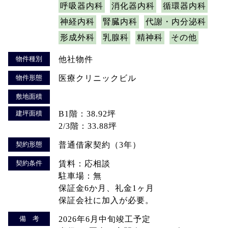
呼吸器内科
消化器内科
循環器内科
神経内科
腎臓内科
代謝・内分泌科
形成外科
乳腺科
精神科
その他
物件種別
他社物件
物件形態
医療クリニックビル
敷地面積
建坪面積
B1階：38.92坪
2/3階：33.88坪
契約形態
普通借家契約（3年）
契約条件
賃料：応相談
駐車場：無
保証金6か月、礼金1ヶ月
保証会社に加入が必要。
備 考
2026年6月中旬竣工予定