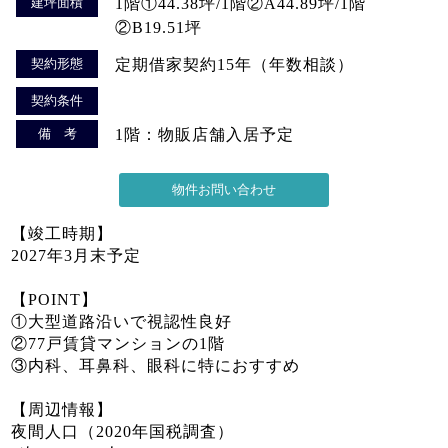
建坪面積
1階①44.38坪/1階②A44.89坪/1階
②B19.51坪
契約形態
定期借家契約15年（年数相談）
契約条件
備 考
1階：物販店舗入居予定
【竣工時期】
2027年3月末予定
【POINT】
①大型道路沿いで視認性良好
②77戸賃貸マンションの1階
③内科、耳鼻科、眼科に特におすすめ
【周辺情報】
夜間人口（2020年国税調査）