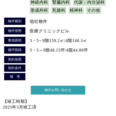
神経内科
腎臓内科
代謝・内分泌科
形成外科
乳腺科
精神科
その他
物件種別
他社物件
物件形態
医療クリニックビル
敷地面積
3・5∼9階159.2㎡/4階148.3㎡
建坪面積
3・5～9階48.15坪/4階44.86坪
契約形態
契約条件
備 考
【竣工時期】
2025年3月竣工済