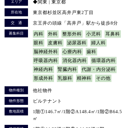
エリア
◆関東 | 東京都
所在地
東京都杉並区高井戸東2丁目
交 通
京王井の頭線「高井戸」駅から徒歩8分
募集科目
内科
外科
整形外科
小児科
耳鼻科
眼科
皮膚科
泌尿器科
婦人科
脳神経外科
心療内科
歯科
呼吸器内科
消化器内科
循環器内科
神経内科
腎臓内科
代謝・内分泌科
形成外科
乳腺科
精神科
その他
物件種別
他社物件
物件形態
ビルテナント
敷地面積
1階①146.7㎡/1階②A148.4㎡/1階②B64.5
㎡