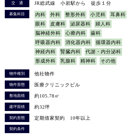
交 通
JR総武線 小岩駅から 徒歩１分
募集科目
内科
外科
整形外科
小児科
耳鼻科
眼科
皮膚科
泌尿器科
婦人科
脳神経外科
心療内科
歯科
呼吸器内科
消化器内科
循環器内科
神経内科
腎臓内科
代謝・内分泌科
形成外科
乳腺科
精神科
その他
物件種別
他社物件
物件形態
医療クリニックビル
敷地面積
約105.78㎡
建坪面積
約32坪
契約形態
定期借家契約 10年以上
契約条件