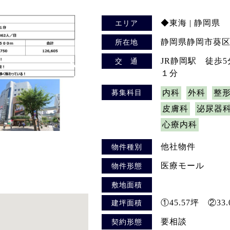
◆東海 | 静岡県
エリア
静岡県静岡市葵区
所在地
JR静岡駅 徒歩
交 通
１分
募集科目
内科
外科
整
皮膚科
泌尿器
心療内科
他社物件
物件種別
医療モール
物件形態
敷地面積
①45.57坪 ②33
建坪面積
要相談
契約形態