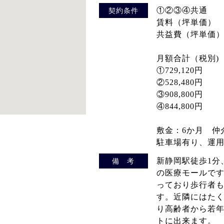
①②③④共通
契約条件
賃料（坪単価） ：
共益費（坪単価）：
月額合計（税別)
①729,120円
②528,480円
③908,800円
④844,800円
敷金：6か月 仲
駐車場有り、運
新静岡駅徒歩1分
備 考
の医療モールです
っており歩行者
す。近隣にはた
り高齢者から若
トに出来ます。