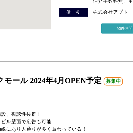
仲介手数料無、
株式会社アプト
備 考
ール 2024年4月OPEN予定
募集中
施設、視認性抜群！
とビル壁面で広告も可能！
動線にあり人通りが多く賑わっている！