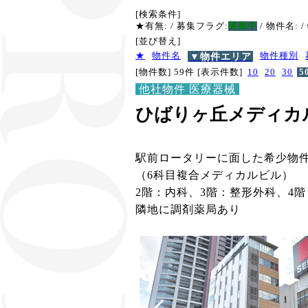
[検索条件]
★有無:
/ 募集フラグ:
募集中
/ 物件名:
/
[並び替え]
★
物件名
▼物件エリア
物件種別
[物件数] 59件
[表示件数]
10
20
30
5
他社物件 医療器械
ひばりヶ丘メディカ
駅前ロータリーに面した希少物件
（6科目複合メディカルビル）
2階：内科、3階：整形外科、4
隣地に調剤薬局あり