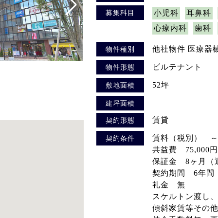
募集科目
小児科
耳鼻科
心療内科
歯科
他社物件 医療器
物件種別
ビルテナント
物件形態
52坪
敷地面積
建坪面積
賃貸
契約形態
賃料（税別） ～12
契約条件
共益費 75,000円
保証金 8ヶ月（
契約期間 6年間
礼金 無
スケルトン渡し
傾斜家賃等その