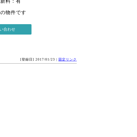
更新料：有
 の物件です
[登録日] 2017/01/23 |
固定リンク