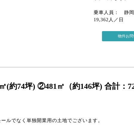
乗車人員： 静岡駅
19,362人／日
約74坪) ②481㎡（約146坪) 合計：7
モールでなく単独開業用の土地でございます。
。