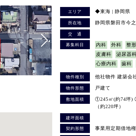
◆東海 | 静岡県
エリア
静岡県磐田市今之浦4
所在地
交 通
募集科目
内科
外科
整
皮膚科
泌尿器
心療内科
歯科
他社物件 建築会
物件種別
戸建て
物件形態
①245㎡(約74坪)
敷地面積
（約220坪）
建坪面積
事業用定期借地
契約形態