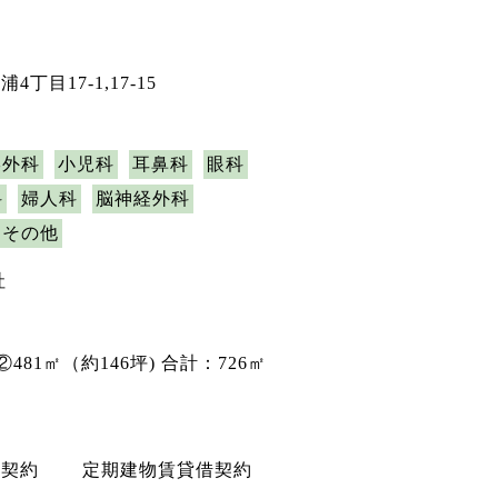
丁目17-1,17-15
形外科
小児科
耳鼻科
眼科
科
婦人科
脳神経外科
その他
社
 ②481㎡（約146坪) 合計：726㎡
権契約 定期建物賃貸借契約