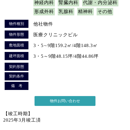
神経内科
腎臓内科
代謝・内分泌科
形成外科
乳腺科
精神科
その他
物件種別
他社物件
物件形態
医療クリニックビル
敷地面積
3・5∼9階159.2㎡/4階148.3㎡
建坪面積
3・5～9階48.15坪/4階44.86坪
契約形態
契約条件
備 考
【竣工時期】
2025年3月竣工済