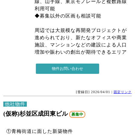
線、山手線、東京モノレールと複数路線
利用可能
◆募集以外の区画も相談可能
周辺では大規模な再開発プロジェクトが
進められており、新たなオフィスや商業
施設、マンションなどの建設による人口
増加や賑わいの創出が期待できるエリア
[登録日] 2026/04/01 |
固定リンク
他社物件
(仮称)杉並区成田東ビル
募集中
①青梅街道に面した新築物件