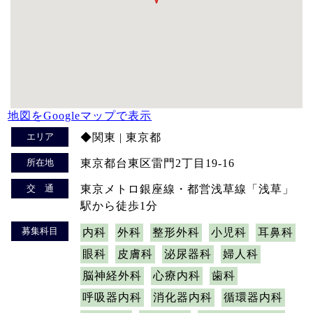
地図をGoogleマップで表示
エリア
◆関東 | 東京都
所在地
東京都台東区雷門2丁目19-16
交 通
東京メトロ銀座線・都営浅草線「浅草」
駅から徒歩1分
募集科目
内科
外科
整形外科
小児科
耳鼻科
眼科
皮膚科
泌尿器科
婦人科
脳神経外科
心療内科
歯科
呼吸器内科
消化器内科
循環器内科