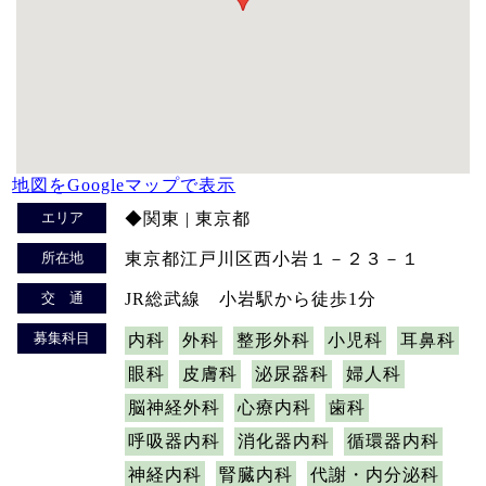
地図をGoogleマップで表示
エリア
◆関東 | 東京都
所在地
東京都江戸川区西小岩１－２３－１
交 通
JR総武線 小岩駅から徒歩1分
募集科目
内科
外科
整形外科
小児科
耳鼻科
眼科
皮膚科
泌尿器科
婦人科
脳神経外科
心療内科
歯科
呼吸器内科
消化器内科
循環器内科
神経内科
腎臓内科
代謝・内分泌科