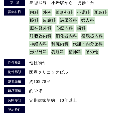
交 通
JR総武線 小岩駅から 徒歩１分
募集科目
内科
外科
整形外科
小児科
耳鼻科
眼科
皮膚科
泌尿器科
婦人科
脳神経外科
心療内科
歯科
呼吸器内科
消化器内科
循環器内科
神経内科
腎臓内科
代謝・内分泌科
形成外科
乳腺科
精神科
その他
物件種別
他社物件
物件形態
医療クリニックビル
敷地面積
約105.78㎡
建坪面積
約32坪
契約形態
定期借家契約 10年以上
契約条件