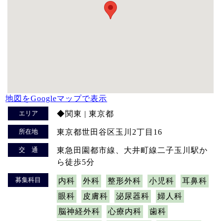
地図をGoogleマップで表示
エリア
◆関東 | 東京都
所在地
東京都世田谷区玉川2丁目16
交 通
東急田園都市線、大井町線二子玉川駅か
ら徒歩5分
募集科目
内科
外科
整形外科
小児科
耳鼻科
眼科
皮膚科
泌尿器科
婦人科
脳神経外科
心療内科
歯科