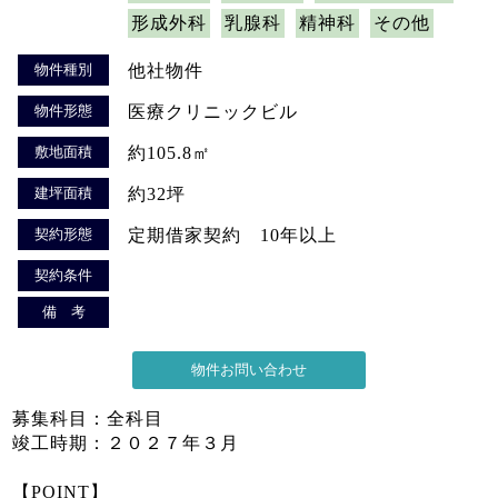
形成外科
乳腺科
精神科
その他
物件種別
他社物件
物件形態
医療クリニックビル
敷地面積
約105.8㎡
建坪面積
約32坪
契約形態
定期借家契約 10年以上
契約条件
備 考
募集科目：全科目
竣工時期：２０２７年３月
【POINT】