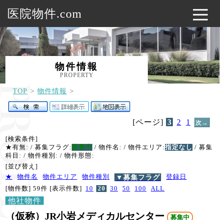
医院物件.com
物件情報
PROPERTY
TOP
物件情報
[ページ]
3
2
1
次→
[検索条件]
★有無:
/ 募集フラグ:
募集中
/ 物件名:
/ 物件エリア:
指定なし
/ 募集
科目:
/ 物件種別:
/ 物件形態:
[並び替え]
★
物件名
物件エリア
物件種別
▼募集フラグ
登録日
[物件数] 59件
[表示件数]
10
20
30
50
100
ALL
他社物件
（仮称）JR小岩メディカルセンター
募集中