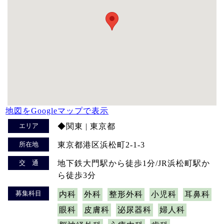
地図をGoogleマップで表示
エリア
◆関東 | 東京都
所在地
東京都港区浜松町2-1-3
交 通
地下鉄大門駅から徒歩1分/JR浜松町駅か
ら徒歩3分
募集科目
内科
外科
整形外科
小児科
耳鼻科
眼科
皮膚科
泌尿器科
婦人科