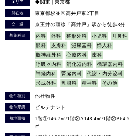
エリア
◆関東 | 東京都
所在地
東京都杉並区高井戸東2丁目
交 通
京王井の頭線「高井戸」駅から徒歩8分
募集科目
内科
外科
整形外科
小児科
耳鼻科
眼科
皮膚科
泌尿器科
婦人科
脳神経外科
心療内科
歯科
呼吸器内科
消化器内科
循環器内科
神経内科
腎臓内科
代謝・内分泌科
形成外科
乳腺科
精神科
その他
物件種別
他社物件
物件形態
ビルテナント
敷地面積
1階①146.7㎡/1階②A148.4㎡/1階②B64.5
㎡