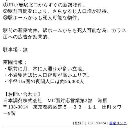
①JR小岩駅北口からすぐの新築物件。
②駅前再開発により、さらなるじ人口増が期待。
③駅ホームからも死人可能な物件。
駅前の新築物件。駅ホームからも死人可能な為、ガラス
面への広告が効果的。
駐車場：無
商圏情報：
・駅前に月、常に人通りが多い立地。
・小岩駅周辺は人口密度が高いエリア。
・半径1㎞圏の夜間人口は約56,000人
【お問い合わせ】
日本調剤株式会社 MC面対応営業第2部 河原
〒108-0014 東京都港区芝５－３３－１１ 田町タワ
ー9階
[登録日] 2026/06/24 |
固定リンク