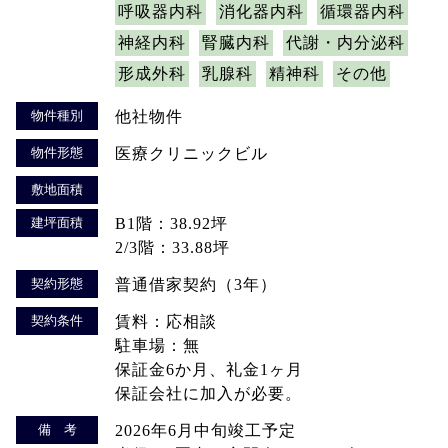
呼吸器内科
消化器内科
循環器内科
神経内科
腎臓内科
代謝・内分泌科
形成外科
乳腺科
精神科
その他
物件種別
他社物件
物件形態
医療クリニックビル
敷地面積
建坪面積
B1階：38.92坪
2/3階：33.88坪
契約形態
普通借家契約（3年）
契約条件
賃料：応相談
駐車場：無
保証金6か月、礼金1ヶ月
保証会社に加入が必要。
備 考
2026年6月中旬竣工予定