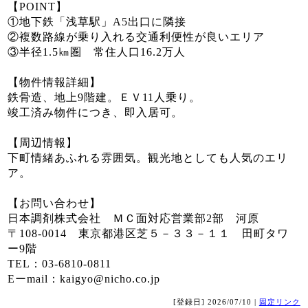
【POINT】
①地下鉄「浅草駅」A5出口に隣接
②複数路線が乗り入れる交通利便性が良いエリア
③半径1.5㎞圏 常住人口16.2万人
【物件情報詳細】
鉄骨造、地上9階建。ＥＶ11人乗り。
竣工済み物件につき、即入居可。
【周辺情報】
下町情緒あふれる雰囲気。観光地としても人気のエリ
ア。
【お問い合わせ】
日本調剤株式会社 ＭＣ面対応営業部2部 河原
〒108-0014 東京都港区芝５－３３－１１ 田町タワ
ー9階
TEL：03-6810-0811
Eーmail：kaigyo@nicho.co.jp
[登録日] 2026/07/10 |
固定リンク