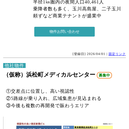
半径1㎞圏内の夜間人口40,461人
乗降者数も多く、玉川高島屋、二子玉川
頼ずなど商業テナントが盛業中
[登録日] 2026/04/01 |
固定リンク
他社物件
（仮称）浜松町メディカルセンター
募集中
①交差点に位置し、高い視認性
②5路線が乗り入れ、広域集患が見込まれる
③今後も複数の再開発で賑わうエリア