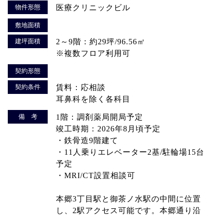
物件形態
医療クリニックビル
敷地面積
建坪面積
2～9階：約29坪/96.56㎡
※複数フロア利用可
契約形態
契約条件
賃料：応相談
耳鼻科を除く各科目
備 考
1階：調剤薬局開局予定
竣工時期：2026年8月頃予定
・鉄骨造9階建て
・11人乗りエレベーター2基/駐輪場15台
予定
・MRI/CT設置相談可
本郷3丁目駅と御茶ノ水駅の中間に位置
し、2駅アクセス可能です。本郷通り沿