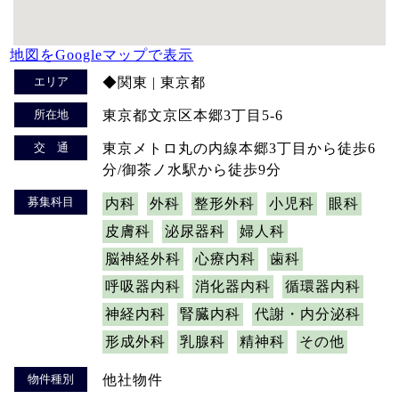
地図をGoogleマップで表示
エリア
◆関東 | 東京都
所在地
東京都文京区本郷3丁目5-6
交 通
東京メトロ丸の内線本郷3丁目から徒歩6
分/御茶ノ水駅から徒歩9分
募集科目
内科
外科
整形外科
小児科
眼科
皮膚科
泌尿器科
婦人科
脳神経外科
心療内科
歯科
呼吸器内科
消化器内科
循環器内科
神経内科
腎臓内科
代謝・内分泌科
形成外科
乳腺科
精神科
その他
物件種別
他社物件