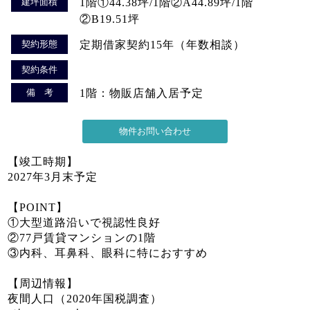
建坪面積
1階①44.38坪/1階②A44.89坪/1階
②B19.51坪
契約形態
定期借家契約15年（年数相談）
契約条件
備 考
1階：物販店舗入居予定
【竣工時期】
2027年3月末予定
【POINT】
①大型道路沿いで視認性良好
②77戸賃貸マンションの1階
③内科、耳鼻科、眼科に特におすすめ
【周辺情報】
夜間人口（2020年国税調査）