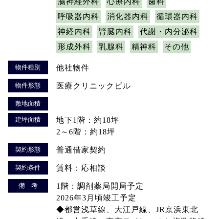
脳神経外科
心療内科
歯科
呼吸器内科
消化器内科
循環器内科
神経内科
腎臓内科
代謝・内分泌科
形成外科
乳腺科
精神科
その他
物件種別
他社物件
物件形態
医療クリニックビル
敷地面積
建坪面積
地下1階：約18坪
2～6階：約18坪
契約形態
普通借家契約
契約条件
賃料：応相談
備 考
1階：調剤薬局開局予定
2026年3月頃竣工予定
◆都営浅草線、大江戸線、JR京浜東北