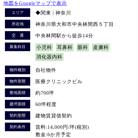
地図をGoogleマップで表示
エリア
◆関東 | 神奈川
所在地
神奈川県大和市中央林間西５丁目
交 通
中央林間駅から徒歩14分
募集科目
小児科
耳鼻科
眼科
皮膚科
消化器内科
物件種別
自社物件
物件形態
医療クリニックビル
敷地面積
約700坪
建坪面積
60坪程度
契約形態
建物賃貸借契約
契約条件
賃料:14,000円/坪(税別)
敷金:6か月予定