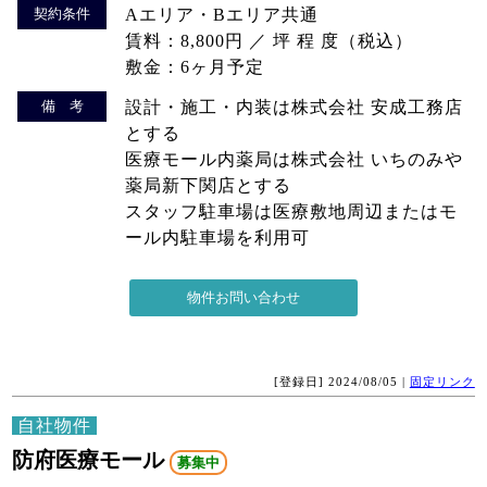
契約条件
Aエリア・Bエリア共通
賃料：8,800円 ／ 坪 程 度（税込）
敷金：6ヶ月予定
備 考
設計・施工・内装は株式会社 安成工務店
とする
医療モール内薬局は株式会社 いちのみや
薬局新下関店とする
スタッフ駐車場は医療敷地周辺またはモ
ール内駐車場を利用可
[登録日] 2024/08/05 |
固定リンク
自社物件
防府医療モール
募集中