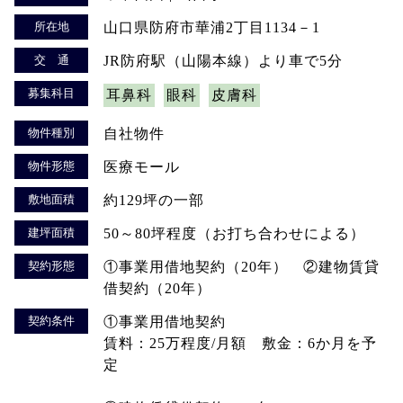
所在地
山口県防府市華浦2丁目1134－1
交 通
JR防府駅（山陽本線）より車で5分
募集科目
耳鼻科
眼科
皮膚科
物件種別
自社物件
物件形態
医療モール
敷地面積
約129坪の一部
建坪面積
50～80坪程度（お打ち合わせによる）
契約形態
①事業用借地契約（20年） ②建物賃貸
借契約（20年）
契約条件
①事業用借地契約
賃料：25万程度/月額 敷金：6か月を予
定