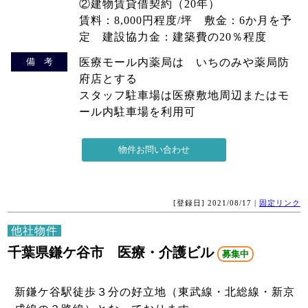
②建物賃貸借契約（20年）
賃料：8,000円程度/坪 敷金：6か月を予
定 建設協力金：建築費の20％程度
備 考
医療モール内薬局は いちのみや薬局防
府店とする
スタッフ駐車場は医療敷地周辺またはモ
ール内駐車場を利用可
[登録日] 2021/08/17 |
固定リンク
他社物件
千葉県鎌ケ谷市 医療・介護ビル
募集中
新鎌ケ谷駅徒歩３分の好立地（東武線・北総線・新京