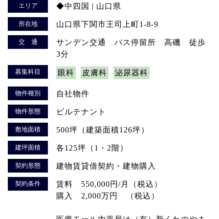
エリア
◆中四国 | 山口県
所在地
山口県下関市王司上町1-8-9
交 通
サンデン交通 バス停留所 高磯 徒歩
3分
募集科目
眼科
皮膚科
泌尿器科
物件種別
自社物件
物件形態
ビルテナント
敷地面積
500坪（建築面積126坪）
建坪面積
各125坪（1・2階）
契約形態
建物賃貸借契約・建物購入
契約条件
賃料 550,000円/月（税込）
購入 2,000万円 （税込）