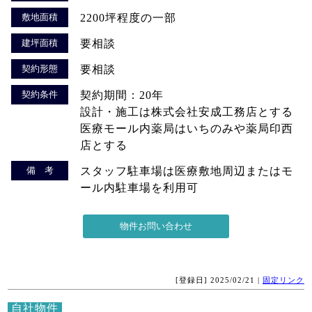
敷地面積
2200坪程度の一部
建坪面積
要相談
契約形態
要相談
契約条件
契約期間：20年
設計・施工は株式会社安成工務店とする
医療モール内薬局はいちのみや薬局印西
店とする
備 考
スタッフ駐車場は医療敷地周辺またはモ
ール内駐車場を利用可
[登録日] 2025/02/21 |
固定リンク
自社物件