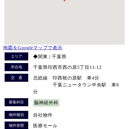
地図をGoogleマップで表示
エリア
◆関東 | 千葉県
所在地
千葉県印西市西の原5丁目11-12
交 通
北総線 印西牧の原駅 車4分
千葉ニュータウン中央駅 車8
分
募集科目
脳神経外科
物件種別
自社物件
物件形態
医療モール