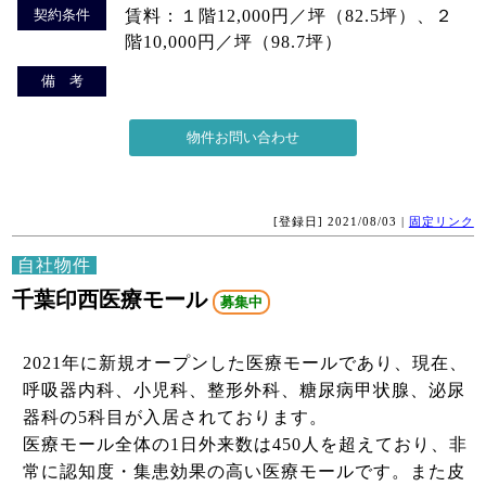
契約条件
賃料：１階12,000円／坪（82.5坪）、２
階10,000円／坪（98.7坪）
備 考
[登録日] 2021/08/03 |
固定リンク
自社物件
千葉印西医療モール
募集中
2021年に新規オープンした医療モールであり、現在、
呼吸器内科、小児科、整形外科、糖尿病甲状腺、泌尿
器科の5科目が入居されております。
医療モール全体の1日外来数は450人を超えており、非
常に認知度・集患効果の高い医療モールです。また皮