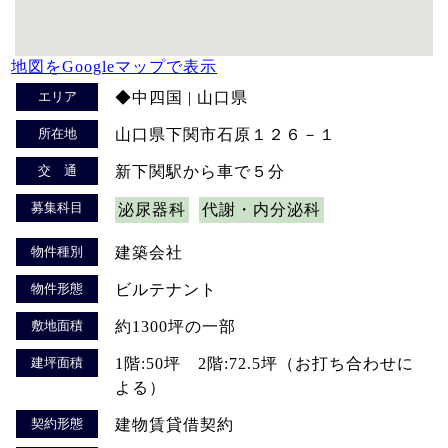
地図をGoogleマップで表示
エリア
◆中四国 | 山口県
所在地
山口県下関市石原１２６－１
交 通
新下関駅から車で５分
募集科目
泌尿器科
代謝・内分泌科
物件種別
建築会社
物件形態
ビルテナント
敷地面積
約1300坪の一部
建坪面積
1階:50坪 2階:72.5坪（お打ち合わせに
よる）
契約形態
建物賃貸借契約