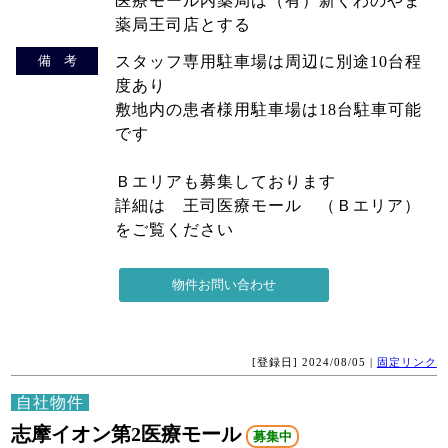
医療モール内薬局は（有）新くわのやま
薬局王司店とする
備 考
スタッフ専用駐車場は周辺に別途10台程
度あり
敷地内の患者様用駐車場は18台駐車可能
です
Ｂエリアも募集しております
詳細は 王司医療モール （Ｂエリア）
をご覧ください
[登録日] 2024/08/05 |
固定リンク
自社物件
志摩イオン第2医療モール
募集中