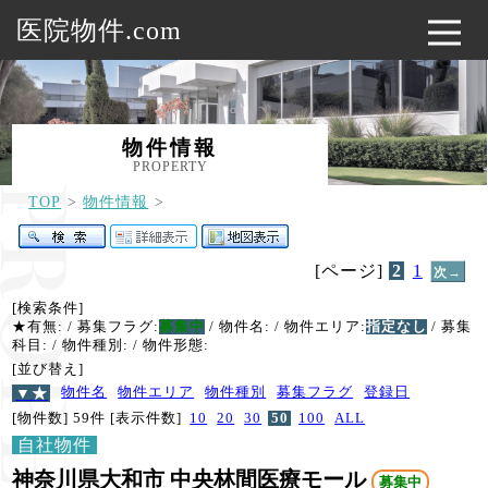
医院物件.com
物件情報
PROPERTY
TOP
物件情報
[ページ]
2
1
次→
[検索条件]
★有無:
/ 募集フラグ:
募集中
/ 物件名:
/ 物件エリア:
指定なし
/ 募集
科目:
/ 物件種別:
/ 物件形態:
[並び替え]
▼★
物件名
物件エリア
物件種別
募集フラグ
登録日
[物件数] 59件
[表示件数]
10
20
30
50
100
ALL
自社物件
神奈川県大和市 中央林間医療モール
募集中