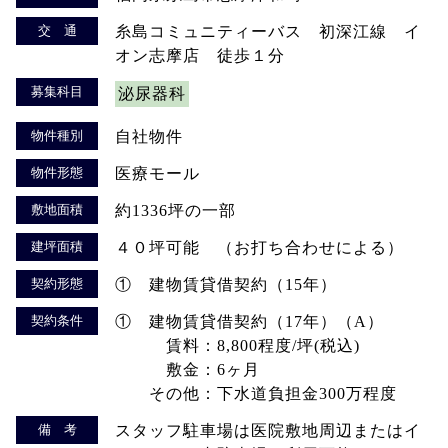
交 通
糸島コミュニティーバス 初深江線 イ
オン志摩店 徒歩１分
募集科目
泌尿器科
物件種別
自社物件
物件形態
医療モール
敷地面積
約1336坪の一部
建坪面積
４０坪可能 （お打ち合わせによる）
契約形態
① 建物賃貸借契約（15年）
契約条件
① 建物賃貸借契約（17年）（A）
賃料：8,800程度/坪(税込)
敷金：6ヶ月
その他：下水道負担金300万程度
備 考
スタッフ駐車場は医院敷地周辺またはイ