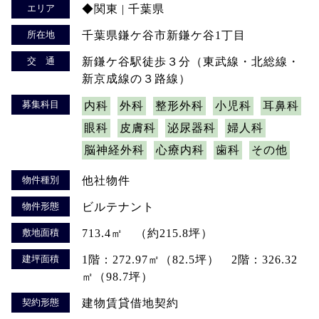
エリア
◆関東 | 千葉県
所在地
千葉県鎌ケ谷市新鎌ケ谷1丁目
交 通
新鎌ケ谷駅徒歩３分（東武線・北総線・
新京成線の３路線）
募集科目
内科
外科
整形外科
小児科
耳鼻科
眼科
皮膚科
泌尿器科
婦人科
脳神経外科
心療内科
歯科
その他
物件種別
他社物件
物件形態
ビルテナント
敷地面積
713.4㎡ （約215.8坪）
建坪面積
1階：272.97㎡（82.5坪） 2階：326.32
㎡（98.7坪）
契約形態
建物賃貸借地契約