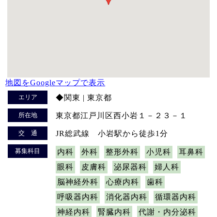
地図をGoogleマップで表示
エリア
◆関東 | 東京都
所在地
東京都江戸川区西小岩１－２３－１
交 通
JR総武線 小岩駅から徒歩1分
募集科目
内科
外科
整形外科
小児科
耳鼻科
眼科
皮膚科
泌尿器科
婦人科
脳神経外科
心療内科
歯科
呼吸器内科
消化器内科
循環器内科
神経内科
腎臓内科
代謝・内分泌科