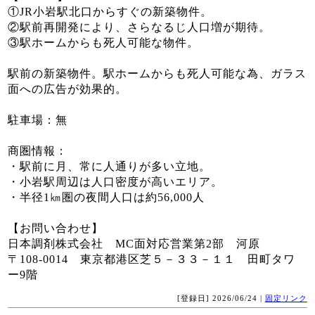
①JR小岩駅北口からすぐの新築物件。
②駅前再開発により、さらなるじ人口増が期待。
③駅ホームからも死人可能な物件。
駅前の新築物件。駅ホームからも死人可能な為、ガラス
面への広告が効果的。
駐車場：無
商圏情報：
・駅前に月、常に人通りが多い立地。
・小岩駅周辺は人口密度が高いエリア。
・半径1㎞圏の夜間人口は約56,000人
【お問い合わせ】
日本調剤株式会社 MC面対応営業第2部 河原
〒108-0014 東京都港区芝５－３３－１１ 田町タワ
ー9階
[登録日] 2026/06/24 |
固定リンク