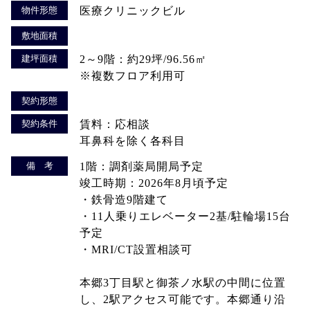
物件形態
医療クリニックビル
敷地面積
建坪面積
2～9階：約29坪/96.56㎡
※複数フロア利用可
契約形態
契約条件
賃料：応相談
耳鼻科を除く各科目
備 考
1階：調剤薬局開局予定
竣工時期：2026年8月頃予定
・鉄骨造9階建て
・11人乗りエレベーター2基/駐輪場15台
予定
・MRI/CT設置相談可
本郷3丁目駅と御茶ノ水駅の中間に位置
し、2駅アクセス可能です。本郷通り沿