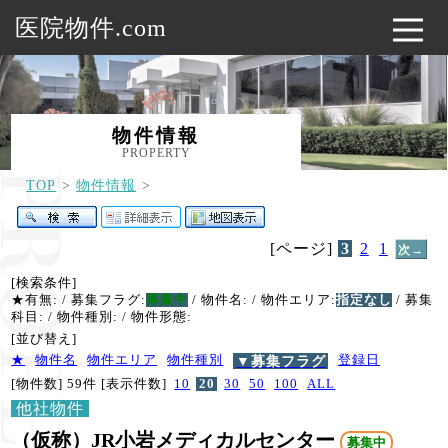
医院物件.com
物件情報
PROPERTY
TOP
物件情報
[ページ]
3
2
1
次→
[検索条件]
★有無:
/ 募集フラグ:
募集中
/ 物件名:
/ 物件エリア:
指定なし
/ 募集
科目:
/ 物件種別:
/ 物件形態:
[並び替え]
★
物件名
物件エリア
物件種別
▼募集フラグ
登録日
[物件数] 59件
[表示件数]
10
20
30
50
100
ALL
他社物件
（仮称）JR小岩メディカルセンター
募集中