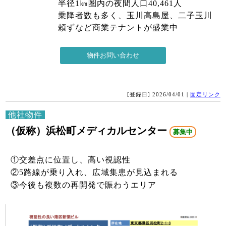
半径1㎞圏内の夜間人口40,461人
乗降者数も多く、玉川高島屋、二子玉川
頼ずなど商業テナントが盛業中
[登録日] 2026/04/01 |
固定リンク
他社物件
（仮称）浜松町メディカルセンター
募集中
①交差点に位置し、高い視認性
②5路線が乗り入れ、広域集患が見込まれる
③今後も複数の再開発で賑わうエリア