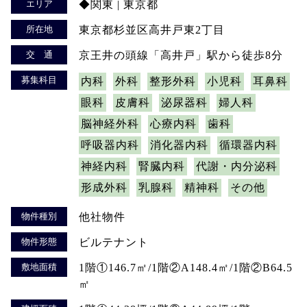
エリア
◆関東 | 東京都
所在地
東京都杉並区高井戸東2丁目
交 通
京王井の頭線「高井戸」駅から徒歩8分
募集科目
内科
外科
整形外科
小児科
耳鼻科
眼科
皮膚科
泌尿器科
婦人科
脳神経外科
心療内科
歯科
呼吸器内科
消化器内科
循環器内科
神経内科
腎臓内科
代謝・内分泌科
形成外科
乳腺科
精神科
その他
物件種別
他社物件
物件形態
ビルテナント
敷地面積
1階①146.7㎡/1階②A148.4㎡/1階②B64.5
㎡