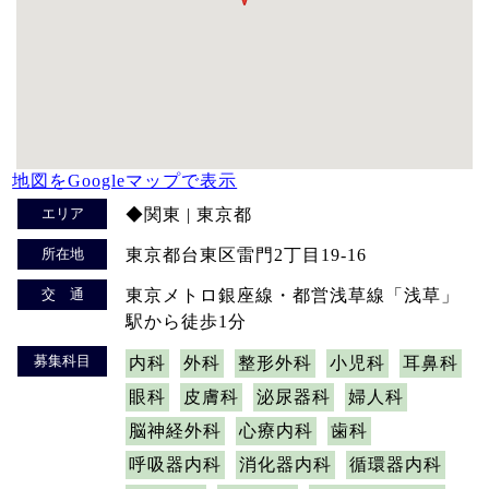
地図をGoogleマップで表示
エリア
◆関東 | 東京都
所在地
東京都台東区雷門2丁目19-16
交 通
東京メトロ銀座線・都営浅草線「浅草」
駅から徒歩1分
募集科目
内科
外科
整形外科
小児科
耳鼻科
眼科
皮膚科
泌尿器科
婦人科
脳神経外科
心療内科
歯科
呼吸器内科
消化器内科
循環器内科