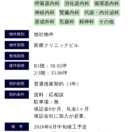
呼吸器内科
消化器内科
循環器内科
神経内科
腎臓内科
代謝・内分泌科
形成外科
乳腺科
精神科
その他
物件種別
他社物件
物件形態
医療クリニックビル
敷地面積
建坪面積
B1階：38.92坪
2/3階：33.88坪
契約形態
普通借家契約（3年）
契約条件
賃料：応相談
駐車場：無
保証金6か月、礼金1ヶ月
保証会社に加入が必要。
備 考
2026年6月中旬竣工予定