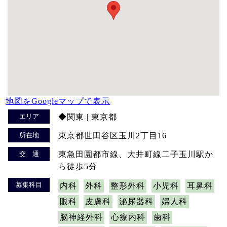
地図をGoogleマップで表示
エリア
◆関東 | 東京都
所在地
東京都世田谷区玉川2丁目16
交 通
東急田園都市線、大井町線二子玉川駅か
ら徒歩5分
募集科目
内科
外科
整形外科
小児科
耳鼻科
眼科
皮膚科
泌尿器科
婦人科
脳神経外科
心療内科
歯科