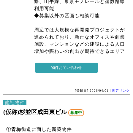
線、山手線、東京モノレールと複数路線
利用可能
◆募集以外の区画も相談可能
周辺では大規模な再開発プロジェクトが
進められており、新たなオフィスや商業
施設、マンションなどの建設による人口
増加や賑わいの創出が期待できるエリア
[登録日] 2026/04/01 |
固定リンク
他社物件
(仮称)杉並区成田東ビル
募集中
①青梅街道に面した新築物件