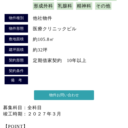
形成外科
乳腺科
精神科
その他
物件種別
他社物件
物件形態
医療クリニックビル
敷地面積
約105.8㎡
建坪面積
約32坪
契約形態
定期借家契約 10年以上
契約条件
備 考
募集科目：全科目
竣工時期：２０２７年３月
【POINT】