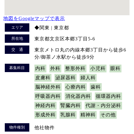
地図をGoogleマップで表示
エリア
◆関東 | 東京都
所在地
東京都文京区本郷3丁目5-6
交 通
東京メトロ丸の内線本郷3丁目から徒歩6
分/御茶ノ水駅から徒歩9分
募集科目
内科
外科
整形外科
小児科
眼科
皮膚科
泌尿器科
婦人科
脳神経外科
心療内科
歯科
呼吸器内科
消化器内科
循環器内科
神経内科
腎臓内科
代謝・内分泌科
形成外科
乳腺科
精神科
その他
物件種別
他社物件