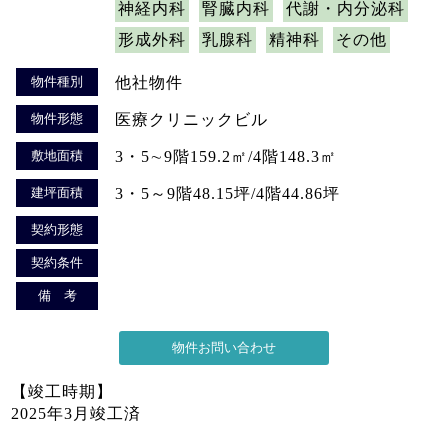
神経内科
腎臓内科
代謝・内分泌科
形成外科
乳腺科
精神科
その他
物件種別
他社物件
物件形態
医療クリニックビル
敷地面積
3・5∼9階159.2㎡/4階148.3㎡
建坪面積
3・5～9階48.15坪/4階44.86坪
契約形態
契約条件
備 考
【竣工時期】
2025年3月竣工済