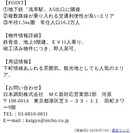
【POINT】
①地下鉄「浅草駅」A5出口に隣接
②複数路線が乗り入れる交通利便性が良いエリア
③半径1.5㎞圏 常住人口16.2万人
【物件情報詳細】
鉄骨造、地上9階建。ＥＶ11人乗り。
竣工済み物件につき、即入居可。
【周辺情報】
下町情緒あふれる雰囲気。観光地としても人気のエリ
ア。
【お問い合わせ】
日本調剤株式会社 ＭＣ面対応営業部2部 河原
〒108-0014 東京都港区芝５－３３－１１ 田町タワ
ー9階
TEL：03-6810-0811
Eーmail：kaigyo@nicho.co.jp
[登録日] 2026/07/10 |
固定リンク