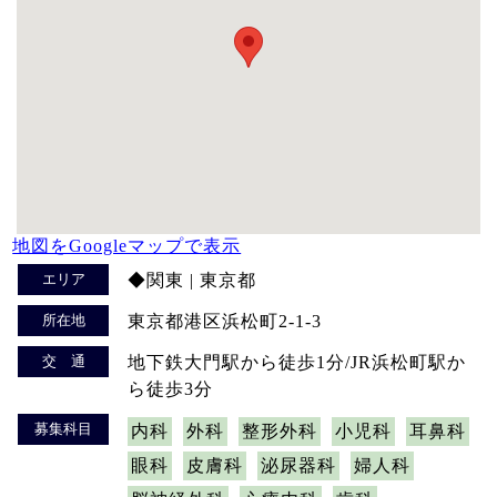
地図をGoogleマップで表示
エリア
◆関東 | 東京都
所在地
東京都港区浜松町2-1-3
交 通
地下鉄大門駅から徒歩1分/JR浜松町駅か
ら徒歩3分
募集科目
内科
外科
整形外科
小児科
耳鼻科
眼科
皮膚科
泌尿器科
婦人科