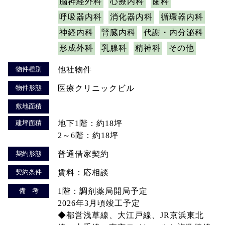
脳神経外科
心療内科
歯科
呼吸器内科
消化器内科
循環器内科
神経内科
腎臓内科
代謝・内分泌科
形成外科
乳腺科
精神科
その他
物件種別
他社物件
物件形態
医療クリニックビル
敷地面積
建坪面積
地下1階：約18坪
2～6階：約18坪
契約形態
普通借家契約
契約条件
賃料：応相談
備 考
1階：調剤薬局開局予定
2026年3月頃竣工予定
◆都営浅草線、大江戸線、JR京浜東北