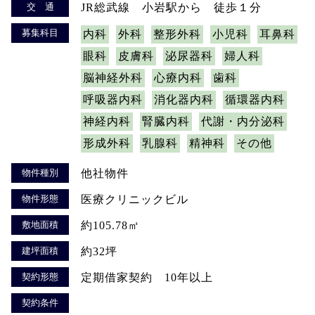
交 通
JR総武線 小岩駅から 徒歩１分
募集科目
内科
外科
整形外科
小児科
耳鼻科
眼科
皮膚科
泌尿器科
婦人科
脳神経外科
心療内科
歯科
呼吸器内科
消化器内科
循環器内科
神経内科
腎臓内科
代謝・内分泌科
形成外科
乳腺科
精神科
その他
物件種別
他社物件
物件形態
医療クリニックビル
敷地面積
約105.78㎡
建坪面積
約32坪
契約形態
定期借家契約 10年以上
契約条件