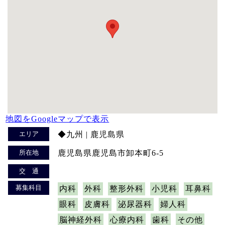
地図をGoogleマップで表示
エリア
◆九州 | 鹿児島県
所在地
鹿児島県鹿児島市卸本町6-5
交 通
募集科目
内科
外科
整形外科
小児科
耳鼻科
眼科
皮膚科
泌尿器科
婦人科
脳神経外科
心療内科
歯科
その他