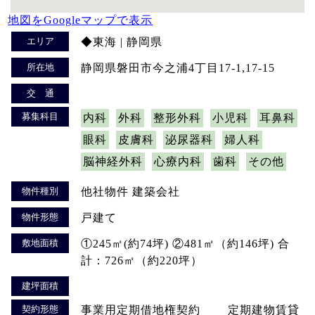
地図をGoogleマップで表示
エリア
◆東海 | 静岡県
所在地
静岡県磐田市今之浦4丁目17-1,17-15
交 通
募集科目
内科
外科
整形外科
小児科
耳鼻科
眼科
皮膚科
泌尿器科
婦人科
脳神経外科
心療内科
歯科
その他
物件種別
他社物件 建築会社
物件形態
戸建て
敷地面積
①245㎡(約74坪) ②481㎡（約146坪) 合
計：726㎡（約220坪）
建坪面積
契約形態
事業用定期借地権契約 定期建物賃貸