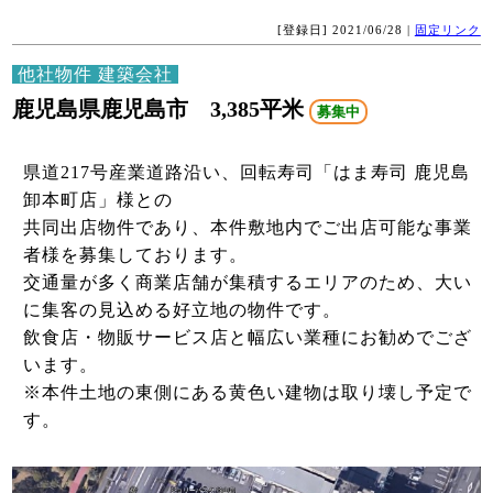
[登録日] 2021/06/28 |
固定リンク
他社物件 建築会社
鹿児島県鹿児島市 3,385平米
募集中
県道217号産業道路沿い、回転寿司「はま寿司 鹿児島
卸本町店」様との
共同出店物件であり、本件敷地内でご出店可能な事業
者様を募集しております。
交通量が多く商業店舗が集積するエリアのため、大い
に集客の見込める好立地の物件です。
飲食店・物販サービス店と幅広い業種にお勧めでござ
います。
※本件土地の東側にある黄色い建物は取り壊し予定で
す。