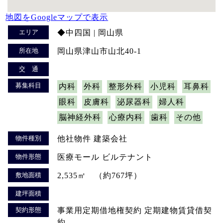
地図をGoogleマップで表示
エリア
◆中四国 | 岡山県
所在地
岡山県津山市山北40-1
交 通
募集科目
内科
外科
整形外科
小児科
耳鼻科
眼科
皮膚科
泌尿器科
婦人科
脳神経外科
心療内科
歯科
その他
物件種別
他社物件 建築会社
物件形態
医療モール ビルテナント
敷地面積
2,535㎡ （約767坪）
建坪面積
契約形態
事業用定期借地権契約 定期建物賃貸借契
約