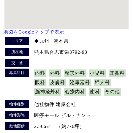
地図をGoogleマップで表示
エリア
◆九州 | 熊本県
所在地
熊本県合志市栄3792-93
交 通
募集科目
内科
外科
整形外科
小児科
耳鼻科
眼科
皮膚科
泌尿器科
婦人科
脳神経外科
心療内科
歯科
その他
物件種別
他社物件 建築会社
物件形態
医療モール ビルテナント
敷地面積
2,566㎡ （約776坪）