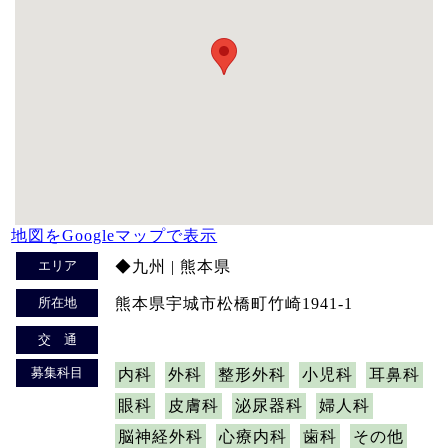
地図をGoogleマップで表示
エリア
◆九州 | 熊本県
所在地
熊本県宇城市松橋町竹崎1941-1
交 通
募集科目
内科
外科
整形外科
小児科
耳鼻科
眼科
皮膚科
泌尿器科
婦人科
脳神経外科
心療内科
歯科
その他