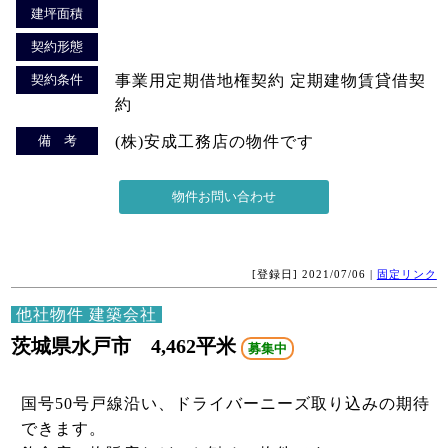
建坪面積
契約形態
契約条件
事業用定期借地権契約 定期建物賃貸借契
約
備 考
(株)安成工務店の物件です
[登録日] 2021/07/06 |
固定リンク
他社物件 建築会社
茨城県水戸市 4,462平米
募集中
国号50号戸線沿い、ドライバーニーズ取り込みの期待
できます。