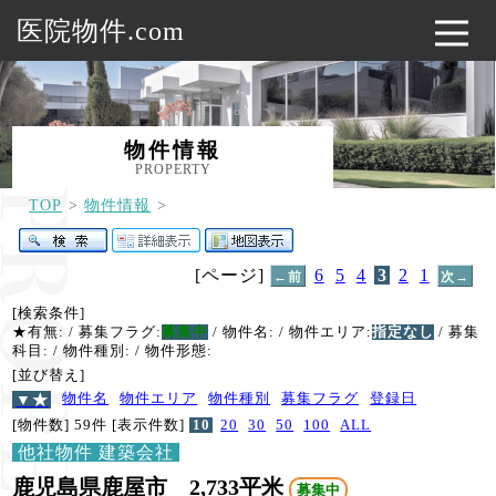
医院物件.com
物件情報
PROPERTY
TOP
物件情報
[ページ]
6
5
4
3
2
1
←前
次→
[検索条件]
★有無:
/ 募集フラグ:
募集中
/ 物件名:
/ 物件エリア:
指定なし
/ 募集
科目:
/ 物件種別:
/ 物件形態:
[並び替え]
▼★
物件名
物件エリア
物件種別
募集フラグ
登録日
[物件数] 59件
[表示件数]
10
20
30
50
100
ALL
他社物件 建築会社
鹿児島県鹿屋市 2,733平米
募集中