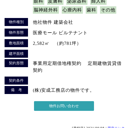
眼科
皮膚科
泌尿器科
婦人科
脳神経外科
心療内科
歯科
その他
物件種別
他社物件 建築会社
物件形態
医療モール ビルテナント
敷地面積
2,582㎡ （約781坪）
建坪面積
契約形態
事業用定期借地権契約 定期建物賃貸借
契約
契約条件
備 考
(株)安成工務店の物件です。
[登録日] 2021/09/08 |
固定リンク