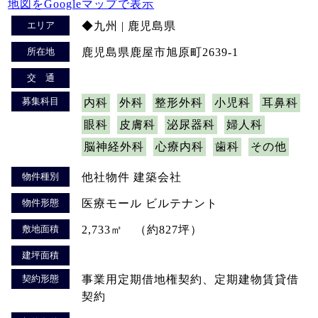
地図をGoogleマップで表示
エリア
◆九州 | 鹿児島県
所在地
鹿児島県鹿屋市旭原町2639-1
交 通
募集科目
内科
外科
整形外科
小児科
耳鼻科
眼科
皮膚科
泌尿器科
婦人科
脳神経外科
心療内科
歯科
その他
物件種別
他社物件 建築会社
物件形態
医療モール ビルテナント
敷地面積
2,733㎡ （約827坪）
建坪面積
契約形態
事業用定期借地権契約、定期建物賃貸借
契約