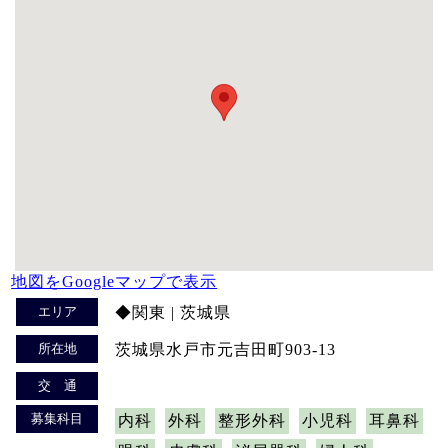
地図をGoogleマップで表示
エリア
◆関東 | 茨城県
所在地
茨城県水戸市元吉田町903-13
交 通
募集科目
内科
外科
整形外科
小児科
耳鼻科