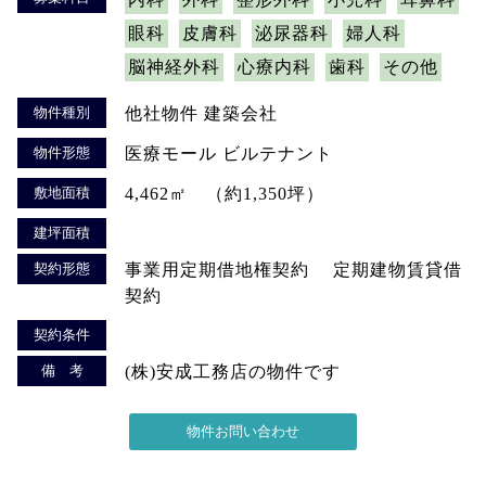
眼科
皮膚科
泌尿器科
婦人科
脳神経外科
心療内科
歯科
その他
物件種別
他社物件 建築会社
物件形態
医療モール ビルテナント
敷地面積
4,462㎡ （約1,350坪）
建坪面積
契約形態
事業用定期借地権契約 定期建物賃貸借
契約
契約条件
備 考
(株)安成工務店の物件です