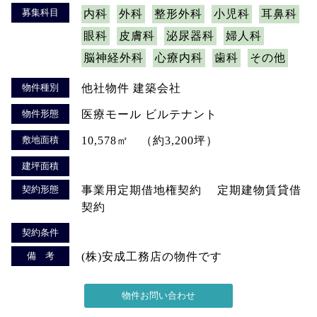
募集科目
内科
外科
整形外科
小児科
耳鼻科
眼科
皮膚科
泌尿器科
婦人科
脳神経外科
心療内科
歯科
その他
物件種別
他社物件 建築会社
物件形態
医療モール ビルテナント
敷地面積
10,578㎡ （約3,200坪）
建坪面積
契約形態
事業用定期借地権契約 定期建物賃貸借
契約
契約条件
備 考
(株)安成工務店の物件です