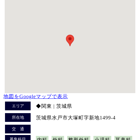
地図をGoogleマップで表示
エリア
◆関東 | 茨城県
所在地
茨城県水戸市大塚町字新地1499-4
交 通
募集科目
内科
外科
整形外科
小児科
耳鼻科