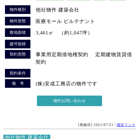
物件種別
他社物件 建築会社
物件形態
医療モール ビルテナント
敷地面積
3,461㎡ （約1,047坪）
建坪面積
契約形態
事業用定期借地権契約 定期建物賃貸借
契約
契約条件
備 考
(株)安成工務店の物件です
[登録日] 2021/07/21 |
固定リンク
他社物件 建築会社