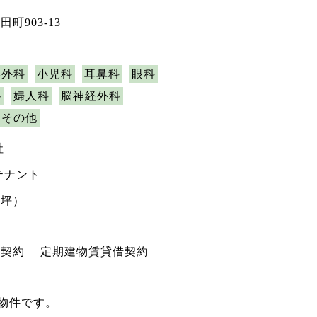
町903-13
形外科
小児科
耳鼻科
眼科
科
婦人科
脳神経外科
その他
社
テナント
1坪）
権契約 定期建物賃貸借契約
の物件です。