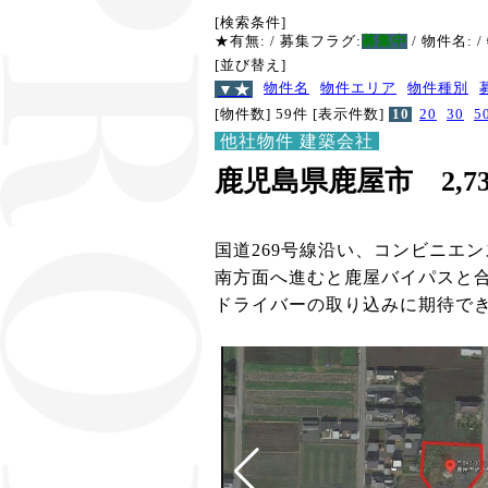
[検索条件]
★有無:
/ 募集フラグ:
募集中
/ 物件名:
/
[並び替え]
▼★
物件名
物件エリア
物件種別
[物件数] 59件
[表示件数]
10
20
30
5
他社物件 建築会社
鹿児島県鹿屋市 2,7
国道269号線沿い、コンビニエ
南方面へ進むと鹿屋バイパスと
ドライバーの取り込みに期待で