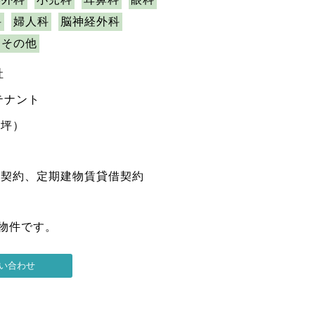
科
婦人科
脳神経外科
その他
社
テナント
7坪）
権契約、定期建物賃貸借契約
の物件です。