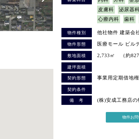
皮膚科
泌尿器
心療内科
歯科
他社物件 建築会
物件種別
医療モール ビル
物件形態
2,733㎡ （約82
敷地面積
建坪面積
事業用定期借地
契約形態
契約条件
(株)安成工務店
備 考