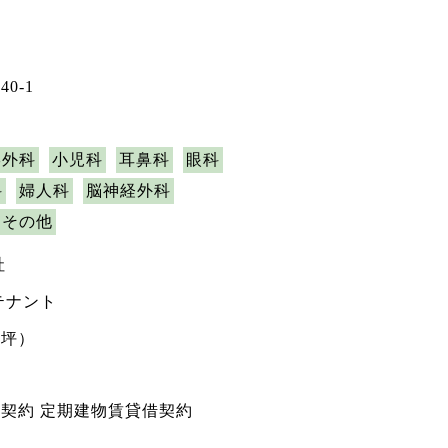
0-1
形外科
小児科
耳鼻科
眼科
科
婦人科
脳神経外科
その他
社
テナント
7坪）
契約 定期建物賃貸借契約