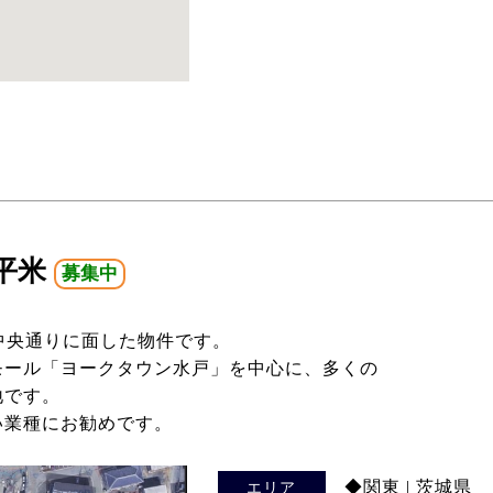
2平米
募集中
中央通りに面した物件です。
モール「ヨークタウン水戸」を中心に、多くの
地です。
い業種にお勧めです。
◆関東 | 茨城県
エリア