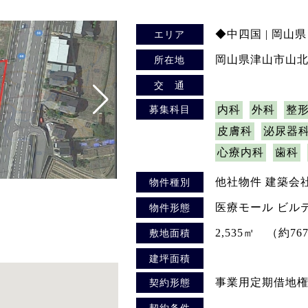
◆中四国 | 岡山県
エリア
岡山県津山市山北4
所在地
交 通
募集科目
内科
外科
整
皮膚科
泌尿器
心療内科
歯科
他社物件 建築会
物件種別
医療モール ビル
物件形態
2,535㎡ （約76
敷地面積
建坪面積
事業用定期借地権
契約形態
契約条件