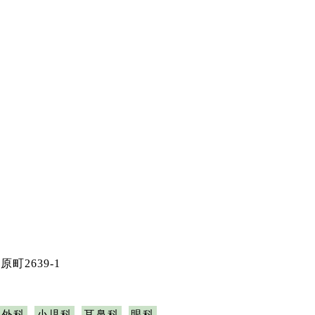
町2639-1
形外科
小児科
耳鼻科
眼科