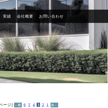
実績
会社概要
お問い合わせ
[ページ]
6
5
4
3
2
1
←前
次→