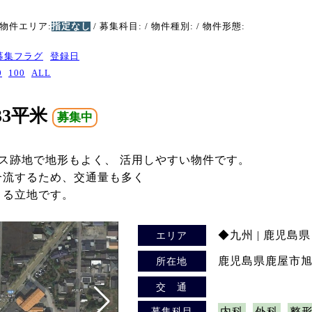
 物件エリア:
指定なし
/ 募集科目:
/ 物件種別:
/ 物件形態:
募集フラグ
登録日
0
100
ALL
33平米
募集中
ンス跡地で地形もよく、 活用しやすい物件です。
合流するため、交通量も多く
きる立地です。
◆九州 | 鹿児島県
エリア
鹿児島県鹿屋市旭原
所在地
交 通
募集科目
内科
外科
整