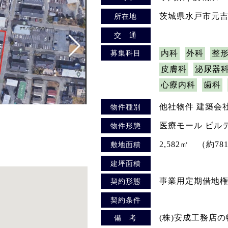
茨城県水戸市元吉田
所在地
交 通
募集科目
内科
外科
整
皮膚科
泌尿器
心療内科
歯科
他社物件 建築会
物件種別
医療モール ビル
物件形態
2,582㎡ （約78
敷地面積
建坪面積
事業用定期借地
契約形態
契約条件
(株)安成工務店
備 考