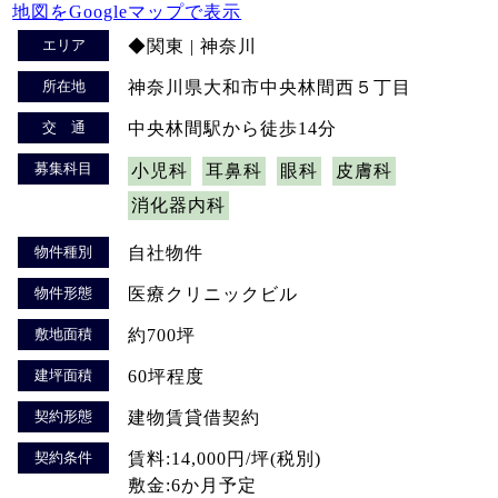
地図をGoogleマップで表示
エリア
◆関東 | 神奈川
所在地
神奈川県大和市中央林間西５丁目
交 通
中央林間駅から徒歩14分
募集科目
小児科
耳鼻科
眼科
皮膚科
消化器内科
物件種別
自社物件
物件形態
医療クリニックビル
敷地面積
約700坪
建坪面積
60坪程度
契約形態
建物賃貸借契約
契約条件
賃料:14,000円/坪(税別)
敷金:6か月予定