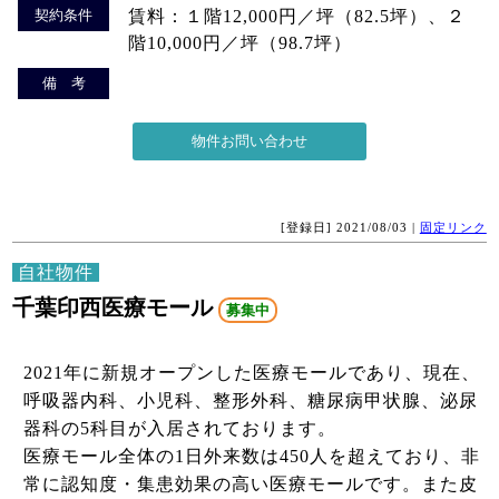
契約条件
賃料：１階12,000円／坪（82.5坪）、２
階10,000円／坪（98.7坪）
備 考
[登録日] 2021/08/03 |
固定リンク
自社物件
千葉印西医療モール
募集中
2021年に新規オープンした医療モールであり、現在、
呼吸器内科、小児科、整形外科、糖尿病甲状腺、泌尿
器科の5科目が入居されております。
医療モール全体の1日外来数は450人を超えており、非
常に認知度・集患効果の高い医療モールです。また皮