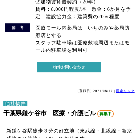
②建物賃貸借契約（20年）
賃料：8,000円程度/坪 敷金：6か月を予
定 建設協力金：建築費の20％程度
備 考
医療モール内薬局は いちのみや薬局防
府店とする
スタッフ駐車場は医療敷地周辺またはモ
ール内駐車場を利用可
[登録日] 2021/08/17 |
固定リンク
他社物件
千葉県鎌ケ谷市 医療・介護ビル
募集中
新鎌ケ谷駅徒歩３分の好立地（東武線・北総線・新京