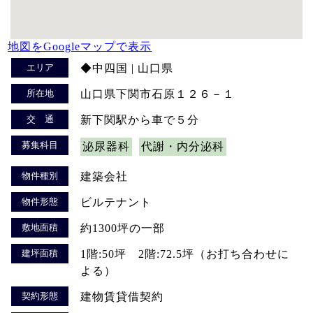
地図をGoogleマップで表示
エリア
◆中四国 | 山口県
所在地
山口県下関市石原１２６－１
交 通
新下関駅から車で５分
募集科目
泌尿器科
代謝・内分泌科
物件種別
建築会社
物件形態
ビルテナント
敷地面積
約1300坪の一部
建坪面積
1階:50坪 2階:72.5坪（お打ち合わせに
よる）
契約形態
建物賃貸借契約