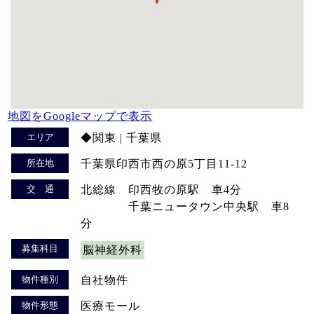
地図をGoogleマップで表示
エリア
◆関東 | 千葉県
所在地
千葉県印西市西の原5丁目11-12
交 通
北総線 印西牧の原駅 車4分
千葉ニュータウン中央駅 車8
分
募集科目
脳神経外科
物件種別
自社物件
物件形態
医療モール