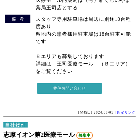
医療モール内薬局は（有）新くわのやま
薬局王司店とする
備 考
スタッフ専用駐車場は周辺に別途10台程
度あり
敷地内の患者様用駐車場は18台駐車可能
です
Ｂエリアも募集しております
詳細は 王司医療モール （Ｂエリア）
をご覧ください
[登録日] 2024/08/05 |
固定リンク
自社物件
志摩イオン第2医療モール
募集中