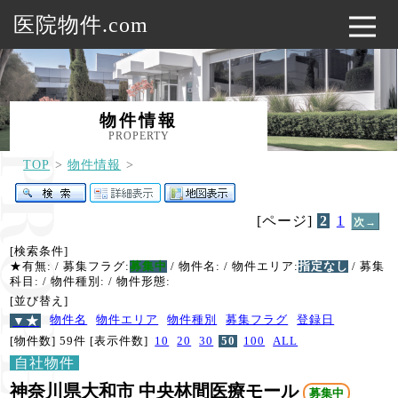
医院物件.com
物件情報
PROPERTY
TOP
物件情報
[ページ]
2
1
次→
[検索条件]
★有無:
/ 募集フラグ:
募集中
/ 物件名:
/ 物件エリア:
指定なし
/ 募集
科目:
/ 物件種別:
/ 物件形態:
[並び替え]
▼★
物件名
物件エリア
物件種別
募集フラグ
登録日
[物件数] 59件
[表示件数]
10
20
30
50
100
ALL
自社物件
神奈川県大和市 中央林間医療モール
募集中