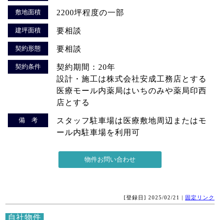
敷地面積
2200坪程度の一部
建坪面積
要相談
契約形態
要相談
契約条件
契約期間：20年
設計・施工は株式会社安成工務店とする
医療モール内薬局はいちのみや薬局印西
店とする
備 考
スタッフ駐車場は医療敷地周辺またはモ
ール内駐車場を利用可
[登録日] 2025/02/21 |
固定リンク
自社物件