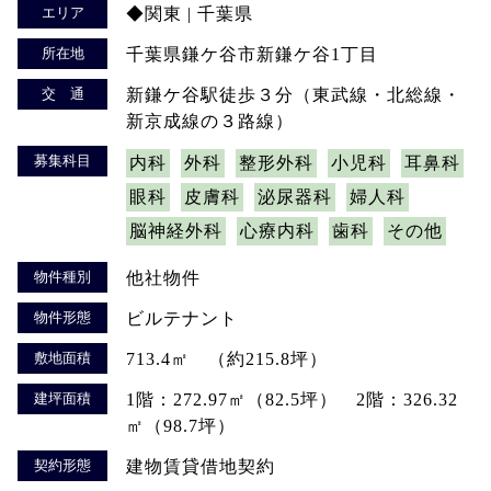
エリア
◆関東 | 千葉県
所在地
千葉県鎌ケ谷市新鎌ケ谷1丁目
交 通
新鎌ケ谷駅徒歩３分（東武線・北総線・
新京成線の３路線）
募集科目
内科
外科
整形外科
小児科
耳鼻科
眼科
皮膚科
泌尿器科
婦人科
脳神経外科
心療内科
歯科
その他
物件種別
他社物件
物件形態
ビルテナント
敷地面積
713.4㎡ （約215.8坪）
建坪面積
1階：272.97㎡（82.5坪） 2階：326.32
㎡（98.7坪）
契約形態
建物賃貸借地契約