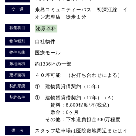
交 通
糸島コミュニティーバス 初深江線 イ
オン志摩店 徒歩１分
募集科目
泌尿器科
物件種別
自社物件
物件形態
医療モール
敷地面積
約1336坪の一部
建坪面積
４０坪可能 （お打ち合わせによる）
契約形態
① 建物賃貸借契約（15年）
契約条件
① 建物賃貸借契約（17年）（A）
賃料：8,800程度/坪(税込)
敷金：6ヶ月
その他：下水道負担金300万程度
備 考
スタッフ駐車場は医院敷地周辺またはイ