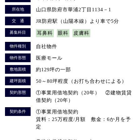
所在地
山口県防府市華浦2丁目1134－1
交 通
JR防府駅（山陽本線）より車で5分
募集科目
耳鼻科
眼科
皮膚科
物件種別
自社物件
物件形態
医療モール
敷地面積
約129坪の一部
建坪面積
50～80坪程度（お打ち合わせによる）
契約形態
①事業用借地契約（20年） ②建物賃貸
借契約（20年）
契約条件
①事業用借地契約
賃料：25万程度/月額 敷金：6か月を予
定