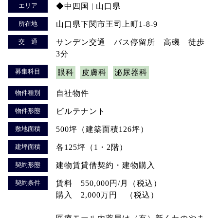
エリア
◆中四国 | 山口県
所在地
山口県下関市王司上町1-8-9
交 通
サンデン交通 バス停留所 高磯 徒歩
3分
募集科目
眼科
皮膚科
泌尿器科
物件種別
自社物件
物件形態
ビルテナント
敷地面積
500坪（建築面積126坪）
建坪面積
各125坪（1・2階）
契約形態
建物賃貸借契約・建物購入
契約条件
賃料 550,000円/月（税込）
購入 2,000万円 （税込）