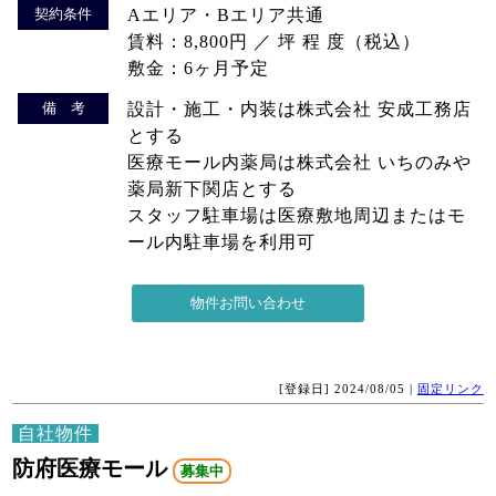
契約条件
Aエリア・Bエリア共通
賃料：8,800円 ／ 坪 程 度（税込）
敷金：6ヶ月予定
備 考
設計・施工・内装は株式会社 安成工務店
とする
医療モール内薬局は株式会社 いちのみや
薬局新下関店とする
スタッフ駐車場は医療敷地周辺またはモ
ール内駐車場を利用可
[登録日] 2024/08/05 |
固定リンク
自社物件
防府医療モール
募集中