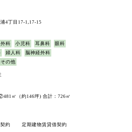
丁目17-1,17-15
形外科
小児科
耳鼻科
眼科
科
婦人科
脳神経外科
その他
社
 ②481㎡（約146坪) 合計：726㎡
権契約 定期建物賃貸借契約