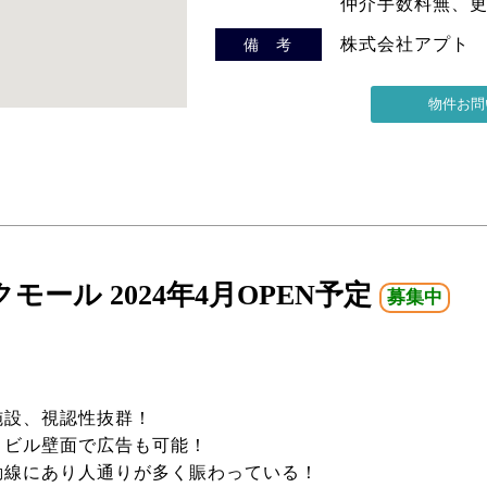
仲介手数料無、
株式会社アプト
備 考
ール 2024年4月OPEN予定
募集中
施設、視認性抜群！
とビル壁面で広告も可能！
動線にあり人通りが多く賑わっている！