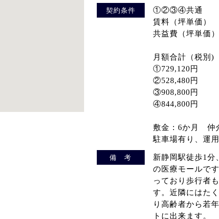
①②③④共通
契約条件
賃料（坪単価） ：
共益費（坪単価）：
月額合計（税別)
①729,120円
②528,480円
③908,800円
④844,800円
敷金：6か月 仲
駐車場有り、運
新静岡駅徒歩1分
備 考
の医療モールです
っており歩行者
す。近隣にはた
り高齢者から若
トに出来ます。