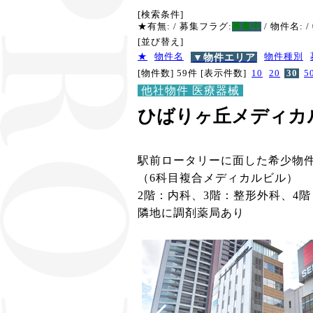
[検索条件]
★有無:
/ 募集フラグ:
募集中
/ 物件名:
/
[並び替え]
★
物件名
▼物件エリア
物件種別
[物件数] 59件
[表示件数]
10
20
30
5
他社物件 医療器械
ひばりヶ丘メディカ
駅前ロータリーに面した希少物件
（6科目複合メディカルビル）
2階：内科、3階：整形外科、4
隣地に調剤薬局あり