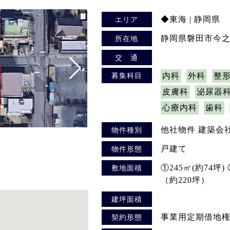
◆東海 | 静岡県
エリア
静岡県磐田市今之浦4
所在地
交 通
募集科目
内科
外科
整
皮膚科
泌尿器
心療内科
歯科
他社物件 建築会
物件種別
戸建て
物件形態
①245㎡(約74坪)
敷地面積
（約220坪）
建坪面積
事業用定期借地
契約形態