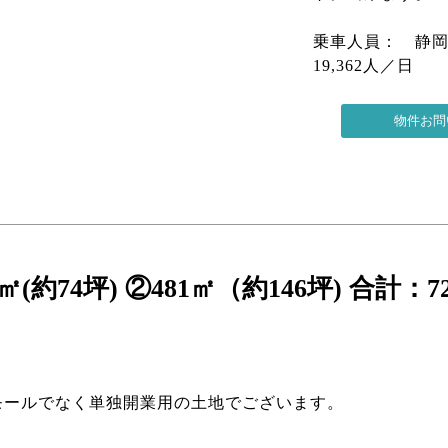
乗車人員： 静岡駅
19,362人／日
約74坪) ②481㎡（約146坪) 合計：7
モールでなく単独開業用の土地でございます。
。