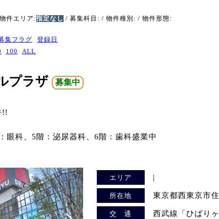
 物件エリア:
指定なし
/ 募集科目:
/ 物件種別:
/ 物件形態:
募集フラグ
登録日
0
100
ALL
ルプラザ
募集中
!!
階：眼科、5階：泌尿器科、6階：歯科盛業中
|
エリア
東京都西東京市住吉
所在地
西武線「ひばり
交 通