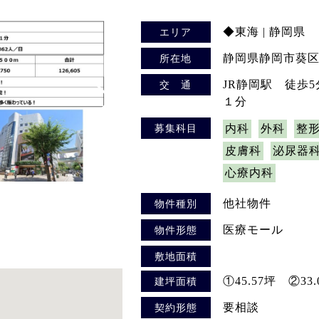
◆東海 | 静岡県
エリア
静岡県静岡市葵区
所在地
JR静岡駅 徒歩
交 通
１分
募集科目
内科
外科
整
皮膚科
泌尿器
心療内科
他社物件
物件種別
医療モール
物件形態
敷地面積
①45.57坪 ②33
建坪面積
要相談
契約形態