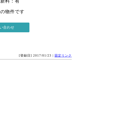
更新料：有
 の物件です
[登録日] 2017/01/23 |
固定リンク