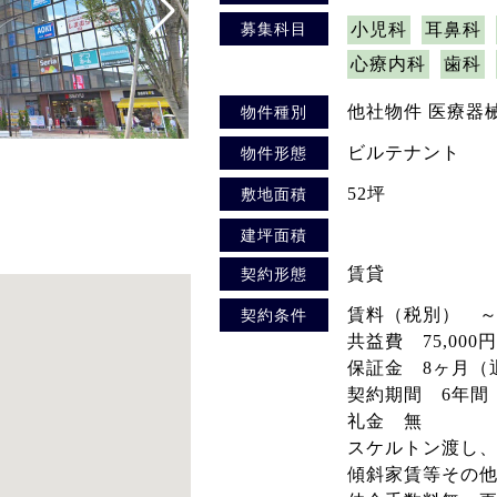
募集科目
小児科
耳鼻科
心療内科
歯科
他社物件 医療器
物件種別
ビルテナント
物件形態
52坪
敷地面積
建坪面積
賃貸
契約形態
賃料（税別） ～12
契約条件
共益費 75,000円
保証金 8ヶ月（
契約期間 6年間
礼金 無
スケルトン渡し
傾斜家賃等その