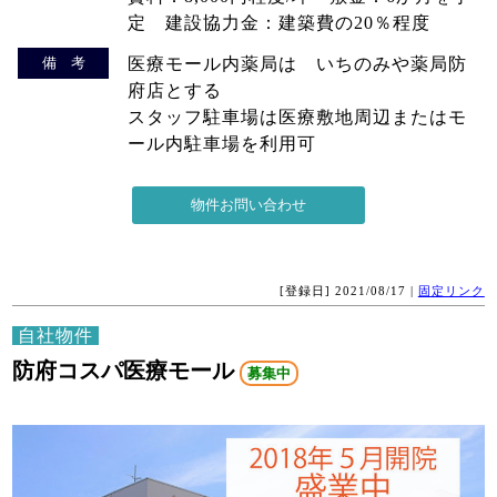
定 建設協力金：建築費の20％程度
備 考
医療モール内薬局は いちのみや薬局防
府店とする
スタッフ駐車場は医療敷地周辺またはモ
ール内駐車場を利用可
[登録日] 2021/08/17 |
固定リンク
自社物件
防府コスパ医療モール
募集中