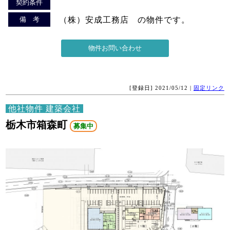
契約条件
備 考
（株）安成工務店 の物件です。
[登録日] 2021/05/12 |
固定リンク
他社物件 建築会社
栃木市箱森町
募集中