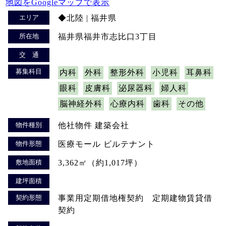
地図をGoogleマップで表示
エリア
◆北陸 | 福井県
所在地
福井県福井市志比口3丁目
交 通
募集科目
内科
外科
整形外科
小児科
耳鼻科
眼科
皮膚科
泌尿器科
婦人科
脳神経外科
心療内科
歯科
その他
物件種別
他社物件 建築会社
物件形態
医療モール ビルテナント
敷地面積
3,362㎡（約1,017坪）
建坪面積
契約形態
事業用定期借地権契約 定期建物賃貸借
契約