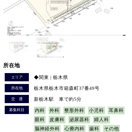
所在地
エリア
◆関東 | 栃木県
所在地
栃木県栃木市箱森町37番49号
交 通
新栃木駅 車で約5分
募集科目
内科
外科
整形外科
小児科
耳鼻科
眼科
皮膚科
泌尿器科
婦人科
脳神経外科
心療内科
歯科
その他