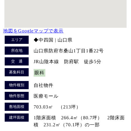
地図をGoogleマップで表示
エリア
◆中四国 | 山口県
所在地
山口県防府市桑山1丁目1番22号
交 通
JR山陰本線 防府駅 徒歩5分
募集科目
眼科
物件種別
自社物件
物件形態
医療モール
敷地面積
703.03㎡ （213坪）
建坪面積
1階床面積 266.4㎡（80.7坪） 2階床面
積 231.2㎡（70.1坪）の一部