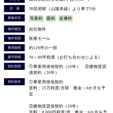
交 通
JR防府駅（山陽本線）より車で5分
募集科目
耳鼻科
眼科
皮膚科
物件種別
自社物件
物件形態
医療モール
敷地面積
約129坪の一部
建坪面積
50～80坪程度（お打ち合わせによる）
契約形態
①事業用借地契約（20年） ②建物賃貸
借契約（20年）
契約条件
①事業用借地契約
賃料：25万程度/月額 敷金：6か月を予
定
②建物賃貸借契約（20年）
賃料：8,000円程度/坪 敷金：6か月を予