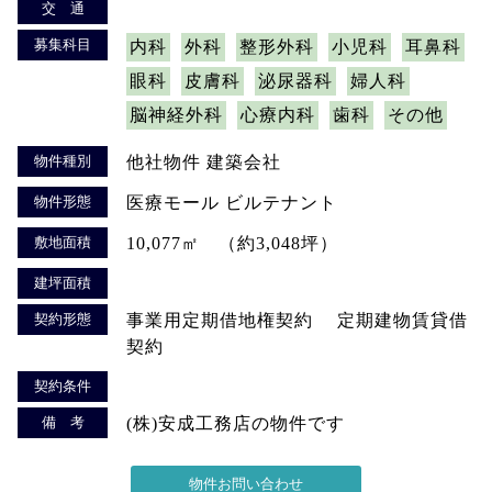
交 通
募集科目
内科
外科
整形外科
小児科
耳鼻科
眼科
皮膚科
泌尿器科
婦人科
脳神経外科
心療内科
歯科
その他
物件種別
他社物件 建築会社
物件形態
医療モール ビルテナント
敷地面積
10,077㎡ （約3,048坪）
建坪面積
契約形態
事業用定期借地権契約 定期建物賃貸借
契約
契約条件
備 考
(株)安成工務店の物件です