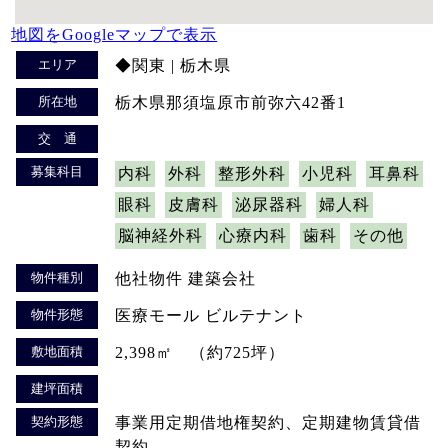
地図をGoogleマップで表示
エリア
◆関東 | 栃木県
所在地
栃木県那須塩原市前弥六42番1
交 通
募集科目
内科
外科
整形外科
小児科
耳鼻科
眼科
皮膚科
泌尿器科
婦人科
脳神経外科
心療内科
歯科
その他
物件種別
他社物件 建築会社
物件形態
医療モール ビルテナント
敷地面積
2,398㎡ （約725坪）
建坪面積
契約形態
事業用定期借地権契約、定期建物賃貸借
契約