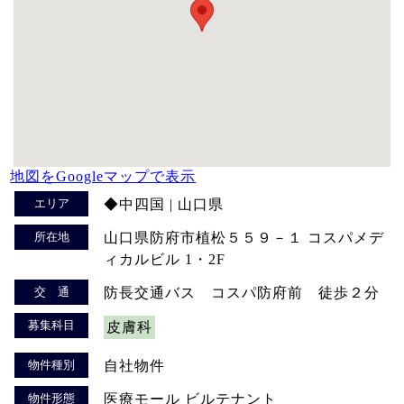
地図をGoogleマップで表示
エリア
◆中四国 | 山口県
所在地
山口県防府市植松５５９－１ コスパメデ
ィカルビル 1・2F
交 通
防長交通バス コスパ防府前 徒歩２分
募集科目
皮膚科
物件種別
自社物件
物件形態
医療モール ビルテナント