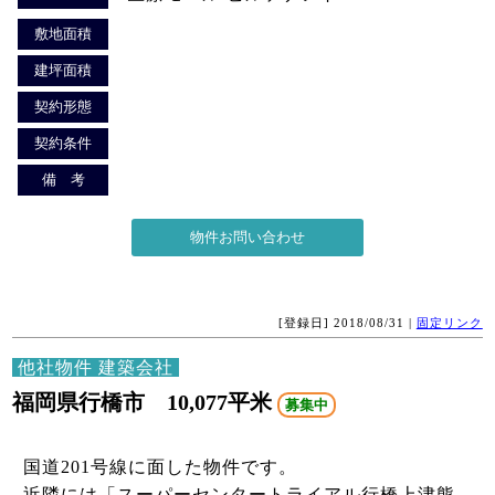
敷地面積
建坪面積
契約形態
契約条件
備 考
[登録日] 2018/08/31 |
固定リンク
他社物件 建築会社
福岡県行橋市 10,077平米
募集中
国道201号線に面した物件です。
近隣には「スーパーセンタートライアル行橋上津熊