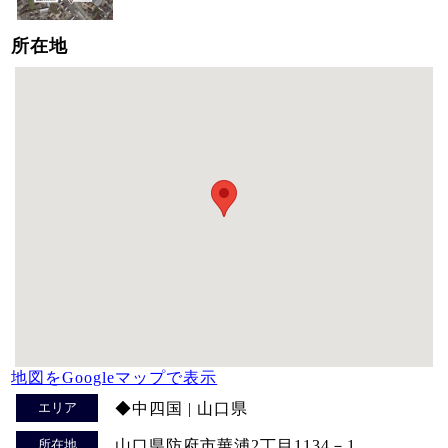
所在地
地図をGoogleマップで表示
エリア
◆中四国 | 山口県
所在地
山口県防府市華浦2丁目1134－1