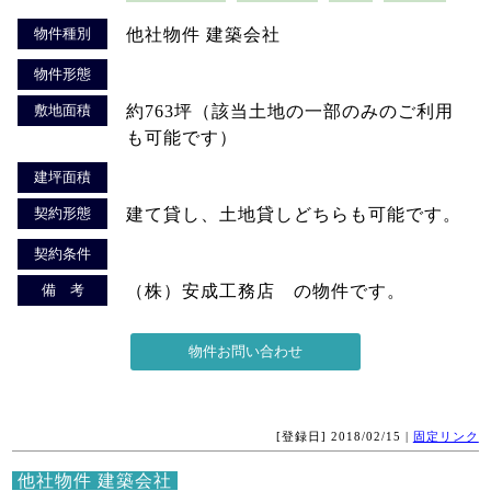
物件種別
他社物件 建築会社
物件形態
敷地面積
約763坪（該当土地の一部のみのご利用
も可能です）
建坪面積
契約形態
建て貸し、土地貸しどちらも可能です。
契約条件
備 考
（株）安成工務店 の物件です。
[登録日] 2018/02/15 |
固定リンク
他社物件 建築会社