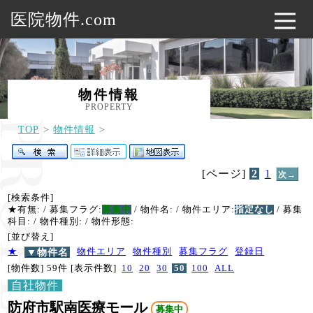
医院物件.com
物件情報
PROPERTY
TOP
物件情報
[ページ]
2
1
次→
[検索条件]
★有無:
/ 募集フラグ:
募集中
/ 物件名:
/ 物件エリア:
指定なし
/ 募集
科目:
/ 物件種別:
/ 物件形態:
[並び替え]
★
▼物件名
物件エリア
物件種別
募集フラグ
登録日
[物件数] 59件
[表示件数]
10
20
30
50
100
ALL
自社物件
防府市駅南医療モール
募集中