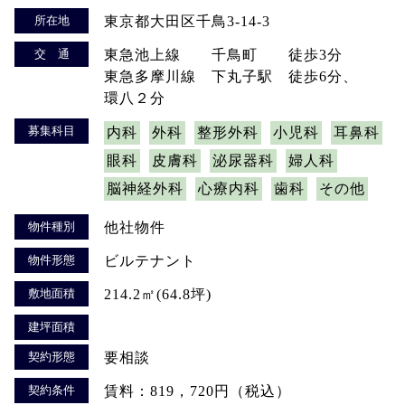
所在地
東京都大田区千鳥3-14-3
交 通
東急池上線 千鳥町 徒歩3分
東急多摩川線 下丸子駅 徒歩6分、
環八２分
募集科目
内科
外科
整形外科
小児科
耳鼻科
眼科
皮膚科
泌尿器科
婦人科
脳神経外科
心療内科
歯科
その他
物件種別
他社物件
物件形態
ビルテナント
敷地面積
214.2㎡(64.8坪)
建坪面積
契約形態
要相談
契約条件
賃料：819，720円（税込）