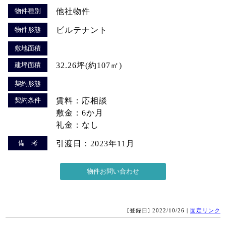
物件種別
他社物件
物件形態
ビルテナント
敷地面積
建坪面積
32.26坪(約107㎡)
契約形態
契約条件
賃料：応相談
敷金：6か月
礼金：なし
備 考
引渡日：2023年11月
[登録日] 2022/10/26 |
固定リンク