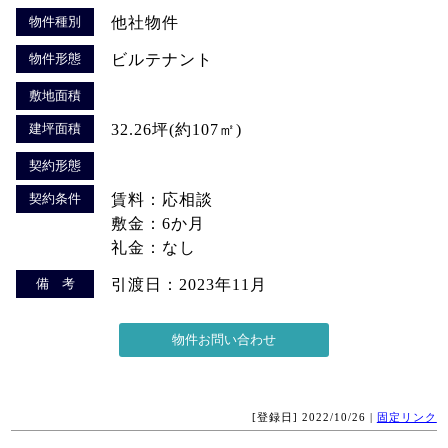
物件種別
他社物件
物件形態
ビルテナント
敷地面積
建坪面積
32.26坪(約107㎡)
契約形態
契約条件
賃料：応相談
敷金：6か月
礼金：なし
備 考
引渡日：2023年11月
[登録日] 2022/10/26 |
固定リンク