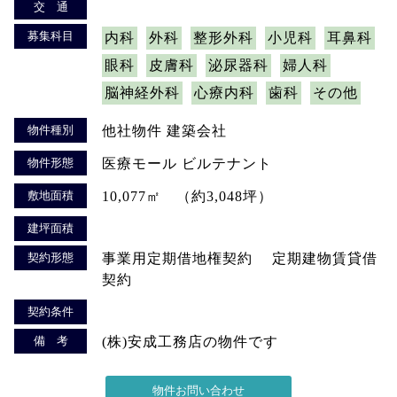
交 通
募集科目
内科
外科
整形外科
小児科
耳鼻科
眼科
皮膚科
泌尿器科
婦人科
脳神経外科
心療内科
歯科
その他
物件種別
他社物件 建築会社
物件形態
医療モール ビルテナント
敷地面積
10,077㎡ （約3,048坪）
建坪面積
契約形態
事業用定期借地権契約 定期建物賃貸借
契約
契約条件
備 考
(株)安成工務店の物件です