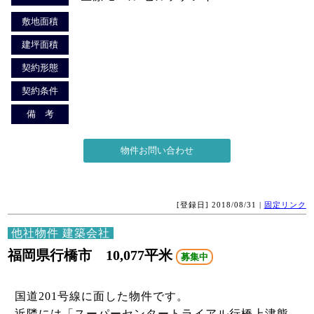
敷地面積
建坪面積
契約形態
契約条件
備 考
[登録日] 2018/08/31 |
固定リンク
他社物件 建築会社
福岡県行橋市 10,077平米
募集中
国道201号線に面した物件です。
近隣には「スーパーセンタートライアル行橋上津熊