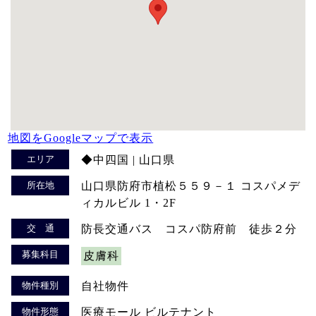
地図をGoogleマップで表示
エリア
◆中四国 | 山口県
所在地
山口県防府市植松５５９－１ コスパメデ
ィカルビル 1・2F
交 通
防長交通バス コスパ防府前 徒歩２分
募集科目
皮膚科
物件種別
自社物件
物件形態
医療モール ビルテナント