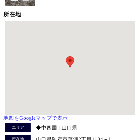
所在地
地図をGoogleマップで表示
エリア
◆中四国 | 山口県
所在地
山口県防府市華浦2丁目1134－1