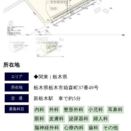
所在地
エリア
◆関東 | 栃木県
所在地
栃木県栃木市箱森町37番49号
交 通
新栃木駅 車で約5分
募集科目
内科
外科
整形外科
小児科
耳鼻科
眼科
皮膚科
泌尿器科
婦人科
脳神経外科
心療内科
歯科
その他