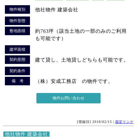
物件種別
他社物件 建築会社
物件形態
敷地面積
約763坪（該当土地の一部のみのご利用
も可能です）
建坪面積
契約形態
建て貸し、土地貸しどちらも可能です。
契約条件
備 考
（株）安成工務店 の物件です。
[登録日] 2018/02/15 |
固定リンク
他社物件 建築会社