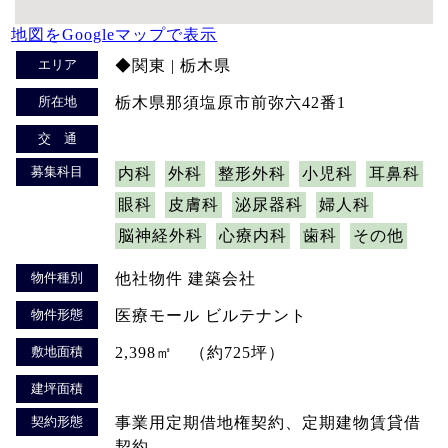
地図をGoogleマップで表示
エリア
◆関東 | 栃木県
所在地
栃木県那須塩原市前弥六42番1
交 通
募集科目
内科
外科
整形外科
小児科
耳鼻科
眼科
皮膚科
泌尿器科
婦人科
脳神経外科
心療内科
歯科
その他
物件種別
他社物件 建築会社
物件形態
医療モール ビルテナント
敷地面積
2,398㎡ （約725坪）
建坪面積
契約形態
事業用定期借地権契約、定期建物賃貸借
契約