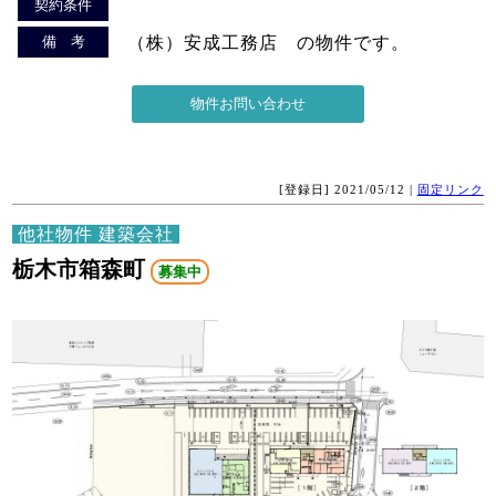
契約条件
備 考
（株）安成工務店 の物件です。
[登録日] 2021/05/12 |
固定リンク
他社物件 建築会社
栃木市箱森町
募集中