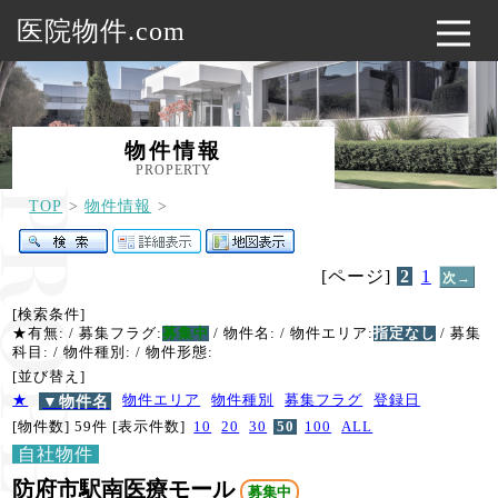
医院物件.com
物件情報
PROPERTY
TOP
物件情報
[ページ]
2
1
次→
[検索条件]
★有無:
/ 募集フラグ:
募集中
/ 物件名:
/ 物件エリア:
指定なし
/ 募集
科目:
/ 物件種別:
/ 物件形態:
[並び替え]
★
▼物件名
物件エリア
物件種別
募集フラグ
登録日
[物件数] 59件
[表示件数]
10
20
30
50
100
ALL
自社物件
防府市駅南医療モール
募集中