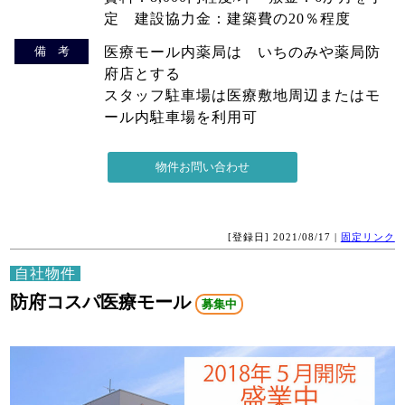
定 建設協力金：建築費の20％程度
備 考
医療モール内薬局は いちのみや薬局防
府店とする
スタッフ駐車場は医療敷地周辺またはモ
ール内駐車場を利用可
[登録日] 2021/08/17 |
固定リンク
自社物件
防府コスパ医療モール
募集中