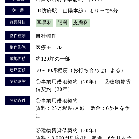
交 通
JR防府駅（山陽本線）より車で5分
募集科目
耳鼻科
眼科
皮膚科
物件種別
自社物件
物件形態
医療モール
敷地面積
約129坪の一部
建坪面積
50～80坪程度（お打ち合わせによる）
契約形態
①事業用借地契約（20年） ②建物賃貸
借契約（20年）
契約条件
①事業用借地契約
賃料：25万程度/月額 敷金：6か月を予
定
②建物賃貸借契約（20年）
賃料：8,000円程度/坪 敷金：6か月を予