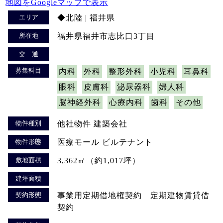
地図をGoogleマップで表示
エリア
◆北陸 | 福井県
所在地
福井県福井市志比口3丁目
交 通
募集科目
内科
外科
整形外科
小児科
耳鼻科
眼科
皮膚科
泌尿器科
婦人科
脳神経外科
心療内科
歯科
その他
物件種別
他社物件 建築会社
物件形態
医療モール ビルテナント
敷地面積
3,362㎡（約1,017坪）
建坪面積
契約形態
事業用定期借地権契約 定期建物賃貸借
契約