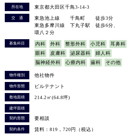
所在地
東京都大田区千鳥3-14-3
交 通
東急池上線 千鳥町 徒歩3分
東急多摩川線 下丸子駅 徒歩6分、
環八２分
募集科目
内科
外科
整形外科
小児科
耳鼻科
眼科
皮膚科
泌尿器科
婦人科
脳神経外科
心療内科
歯科
その他
物件種別
他社物件
物件形態
ビルテナント
敷地面積
214.2㎡(64.8坪)
建坪面積
契約形態
要相談
契約条件
賃料：819，720円（税込）