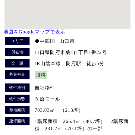
地図をGoogleマップで表示
エリア
◆中四国 | 山口県
所在地
山口県防府市桑山1丁目1番22号
交 通
JR山陰本線 防府駅 徒歩5分
募集科目
眼科
物件種別
自社物件
物件形態
医療モール
敷地面積
703.03㎡ （213坪）
建坪面積
1階床面積 266.4㎡（80.7坪） 2階床面
積 231.2㎡（70.1坪）の一部