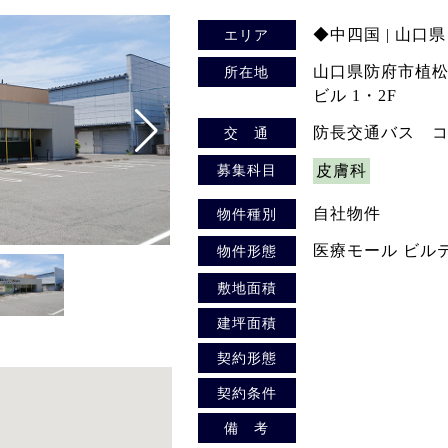
◆中四国 | 山口県
エリア
山口県防府市植松
所在地
ビル 1・2F
防長交通バス 
交 通
募集科目
皮膚科
自社物件
物件種別
医療モール ビル
物件形態
敷地面積
建坪面積
契約形態
契約条件
備 考