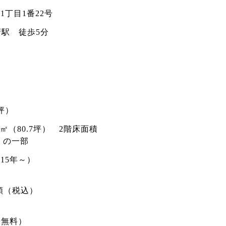
丁目1番22号
府駅 徒歩5分
3坪）
.4㎡（80.7坪） 2階床面積
坪）の一部
15年～）
額（税込）
（無料）