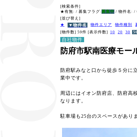
[検索条件]
★有無:
/ 募集フラグ:
募集中
/ 物件名:
/
[並び替え]
★
▼物件名
物件エリア
物件種別
[物件数] 59件
[表示件数]
10
20
30
5
自社物件
防府市駅南医療モー
防府駅みなと口から徒歩５分に
業中です。
周辺にはイオン防府店、防府高
なります。
​駐車場も25台のスペースがあり