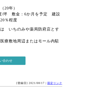
（20年）
程度/坪 敷金：6か月を予定 建設
20％程度
局は いちのみや薬局防府店とす
は医療敷地周辺またはモール内駐
[登録日] 2021/08/17 |
固定リンク