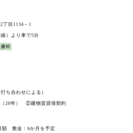
丁目1134－1
本線）より車で5分
皮膚科
（お打ち合わせによる）
（20年） ②建物賃貸借契約
約
/月額 敷金：6か月を予定