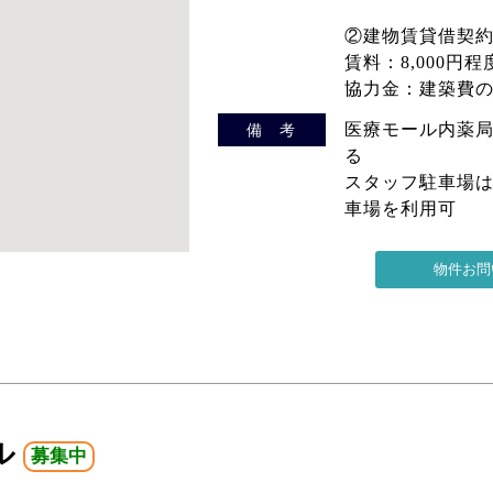
②建物賃貸借契約
賃料：8,000円
協力金：建築費の
医療モール内薬
備 考
る
スタッフ駐車場
車場を利用可
ル
募集中