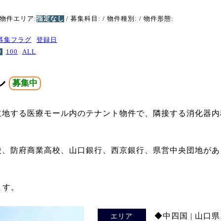
 物件エリア:
指定なし
/ 募集科目:
/ 物件種別:
/ 物件形態:
募集フラグ
登録日
0
100
ALL
ル
募集中
立地する医療モール内のテナント物件で、隣接する消化器内
校、防府商業高校、山口銀行、西京銀行、県営中央団地があ
ます。
◆中四国 | 山口県
エリア