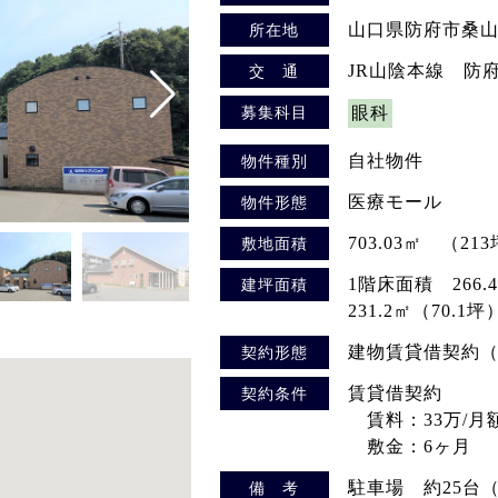
山口県防府市桑山1
所在地
JR山陰本線 防
交 通
募集科目
眼科
自社物件
物件種別
医療モール
物件形態
703.03㎡ （21
敷地面積
1階床面積 266
建坪面積
231.2㎡（70.1
建物賃貸借契約（
契約形態
賃貸借契約
契約条件
賃料：33万/月
敷金：6ヶ月
駐車場 約25台
備 考