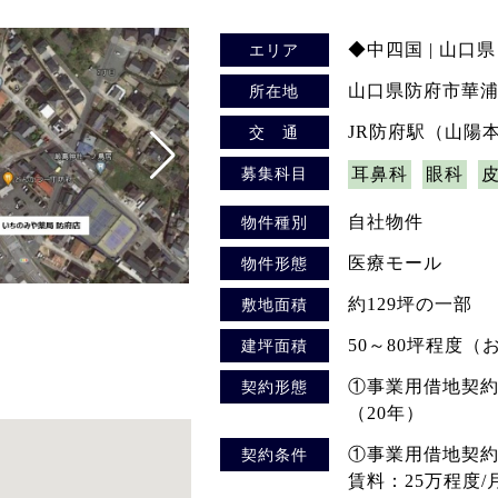
◆中四国 | 山口県
エリア
山口県防府市華浦2
所在地
JR防府駅（山陽
交 通
募集科目
耳鼻科
眼科
自社物件
物件種別
医療モール
物件形態
約129坪の一部
敷地面積
50～80坪程度
建坪面積
①事業用借地契約
契約形態
（20年）
①事業用借地契
契約条件
賃料：25万程度