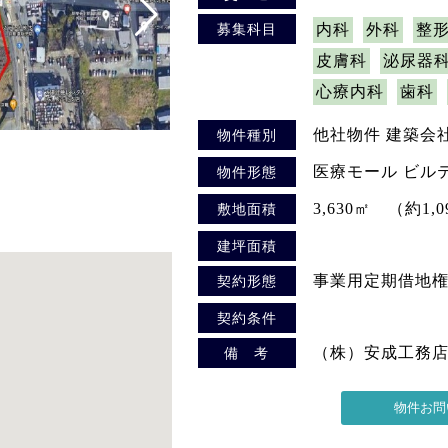
募集科目
内科
外科
整
皮膚科
泌尿器
心療内科
歯科
他社物件 建築会
物件種別
医療モール ビル
物件形態
3,630㎡ （約1,
敷地面積
建坪面積
事業用定期借地
契約形態
契約条件
（株）安成工務
備 考