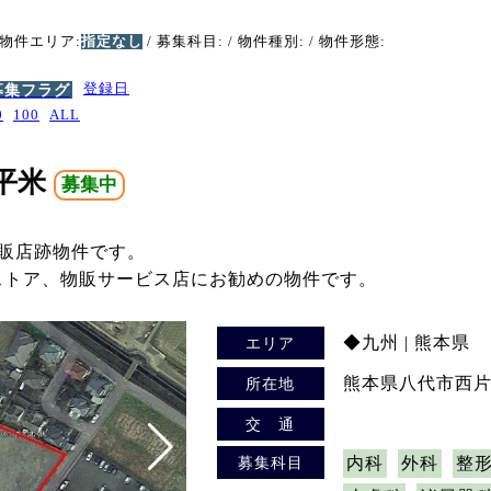
 物件エリア:
指定なし
/ 募集科目:
/ 物件種別:
/ 物件形態:
募集フラグ
登録日
0
100
ALL
5平米
募集中
量販店跡物件です。
ストア、物販サービス店にお勧めの物件です。
◆九州 | 熊本県
エリア
熊本県八代市西片町
所在地
交 通
募集科目
内科
外科
整