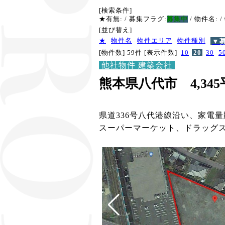
[検索条件]
★有無:
/ 募集フラグ:
募集中
/ 物件名:
/
[並び替え]
★
物件名
物件エリア
物件種別
▼
[物件数] 59件
[表示件数]
10
20
30
5
他社物件 建築会社
熊本県八代市 4,34
県道336号八代港線沿い、家電
スーパーマーケット、ドラッグ