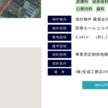
皮膚科
泌尿器
心療内科
歯科
他社物件 建築会
物件種別
医療モール ビル
物件形態
4,345㎡ （約1,
敷地面積
建坪面積
事業用定期借地
契約形態
契約条件
(株)安成工務店
備 考