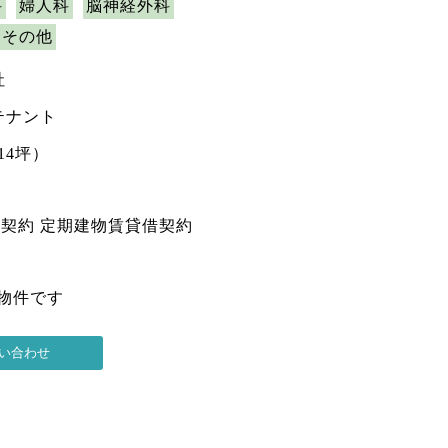
科
婦人科
脳神経外科
その他
社
テナント
314坪）
権契約 定期建物賃貸借契約
の物件です