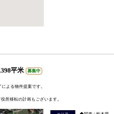
398平米
募集中
了による物件提案です。
市役所移転の計画もございます。
◆関東 | 栃木県
エリア