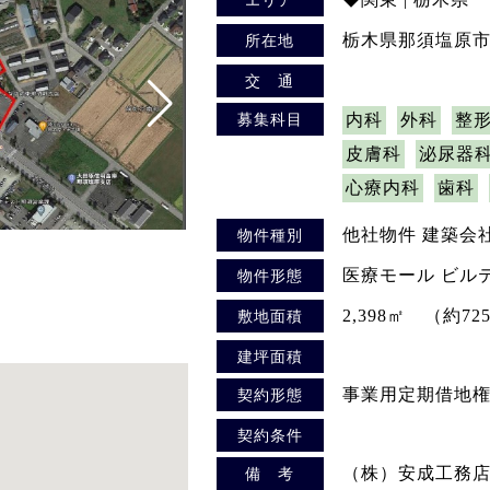
栃木県那須塩原市
所在地
交 通
募集科目
内科
外科
整
皮膚科
泌尿器
心療内科
歯科
他社物件 建築会
物件種別
医療モール ビル
物件形態
2,398㎡ （約72
敷地面積
建坪面積
事業用定期借地
契約形態
契約条件
（株）安成工務
備 考