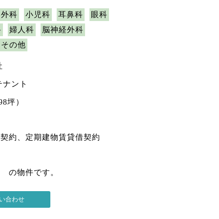
形外科
小児科
耳鼻科
眼科
科
婦人科
脳神経外科
その他
社
テナント
098坪）
権契約、定期建物賃貸借契約
店 の物件です。