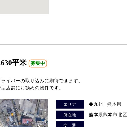
630平米
募集中
ドライバーの取り込みに期待できます。
着型店舗にお勧めの物件です。
◆九州 | 熊本県
エリア
熊本県熊本市北区植木
所在地
交 通