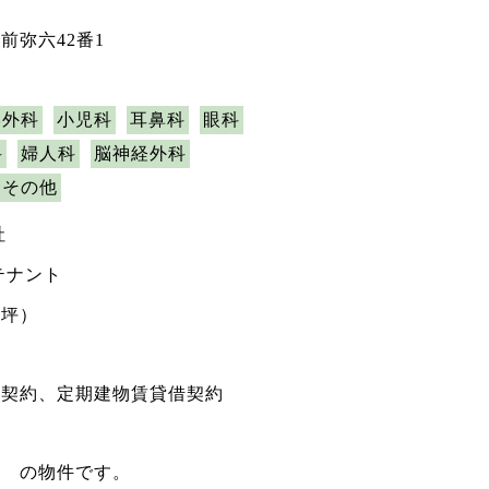
前弥六42番1
形外科
小児科
耳鼻科
眼科
科
婦人科
脳神経外科
その他
社
テナント
5坪）
権契約、定期建物賃貸借契約
店 の物件です。